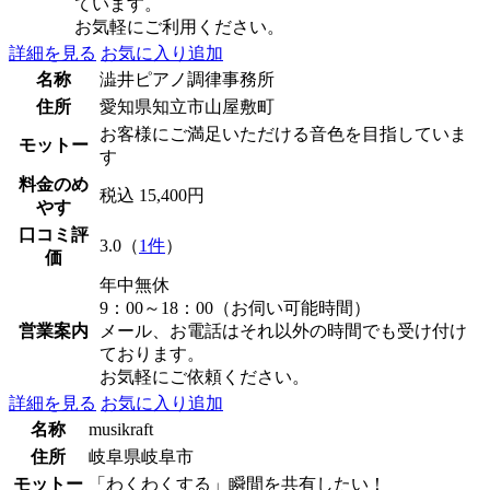
ています。
お気軽にご利用ください。
詳細を見る
お気に入り追加
名称
澁井ピアノ調律事務所
住所
愛知県知立市山屋敷町
お客様にご満足いただける音色を目指していま
モットー
す
料金のめ
税込 15,400円
やす
口コミ評
3.0（
1件
）
価
年中無休
9：00～18：00（お伺い可能時間）
営業案内
メール、お電話はそれ以外の時間でも受け付け
ております。
お気軽にご依頼ください。
詳細を見る
お気に入り追加
名称
musikraft
住所
岐阜県岐阜市
モットー
「わくわくする」瞬間を共有したい！