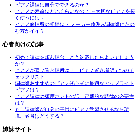
ピアノ調律は自分でできるのか？
ピアノの寿命はどれくらいなの？ ～大切なピアノを長
く使うには～
ピアノ修理費の相場は？ メーカー修理vs調律師にたの
む方がイイ？
心者向けの記事
初めて調律を頼む場合、どう対応したらよいでしょう
か？
ピアノが喜ぶ置き場所は？｜ピアノ置き場所７つのチ
ェックリスト
調律師おすすめのピアノ初心者に最適なアップライト
ピアノは？
ピアノ調律の頻度ホントの話、定期的な調律の必要性
は？
もし調律師が自分の子供にピアノ学習させるなら環
境、教育はどうする？
姉妹サイト