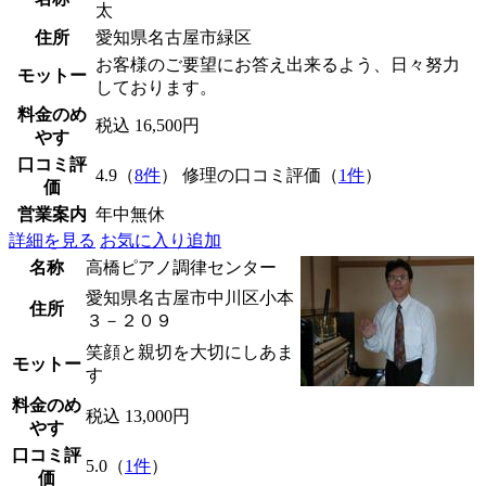
太
住所
愛知県名古屋市緑区
お客様のご要望にお答え出来るよう、日々努力
モットー
しております。
料金のめ
税込 16,500円
やす
口コミ評
4.9（
8件
） 修理の口コミ評価（
1件
）
価
営業案内
年中無休
詳細を見る
お気に入り追加
名称
高橋ピアノ調律センター
愛知県名古屋市中川区小本
住所
３－２０９
笑顔と親切を大切にしあま
モットー
す
料金のめ
税込 13,000円
やす
口コミ評
5.0（
1件
）
価