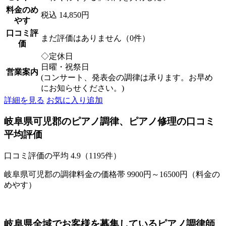
料金のめ
税込 14,850円
やす
口コミ評
まだ評価はありません（0件）
価
◇定休日
日曜・祝祭日
営業案内
(コンサート、発表会の調律は承ります。お早め
にお知らせください。)
詳細を見る
お気に入り追加
岐阜県可児郡のピアノ調律、ピアノ修理の口コミ
平均評価
口コミ評価の平均
4.9（1195件）
岐阜県可児郡の調律料金の価格帯 9900円～16500円（料金の
めやす）
岐阜県全域でお客様を募集しているピアノ調律師