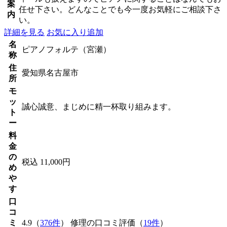
案
任せ下さい。どんなことでも今一度お気軽にご相談下さ
内
い。
詳細を見る
お気に入り追加
名
ピアノフォルテ（宮瀬）
称
住
愛知県名古屋市
所
モ
ッ
誠心誠意、まじめに精一杯取り組みます。
ト
ー
料
金
の
税込 11,000円
め
や
す
口
コ
ミ
4.9（
376件
） 修理の口コミ評価（
19件
）