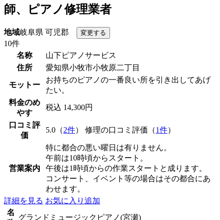
師、ピアノ修理業者
地域
岐阜県 可児郡
10件
名称
山下ピアノサービス
住所
愛知県小牧市小牧原二丁目
お持ちのピアノの一番良い所を引き出してあげ
モットー
たい。
料金のめ
税込 14,300円
やす
口コミ評
5.0（
2件
） 修理の口コミ評価（
1件
）
価
特に都合の悪い曜日は有りません。
午前は10時頃からスタート。
営業案内
午後は1時頃からの作業スタートと成ります。
コンサート、イベント等の場合はその都合にあ
わせます。
詳細を見る
お気に入り追加
名
グランドミュージックピアノ(宮瀬)