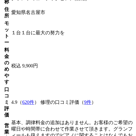
称
住
愛知県名古屋市
所
モ
ッ
１台１台に最大の努力を
ト
ー
料
金
の
税込 9,900円
め
や
す
口
コ
ミ
4.9（
620件
） 修理の口コミ評価（
9件
）
評
価
基本、調律料金の追加はありません。お客様のご希望の
営
曜日や時間帯に合わせて作業させて頂きます。グランフ
業
ィールも扱えますのでピアノに関することはなんでもお