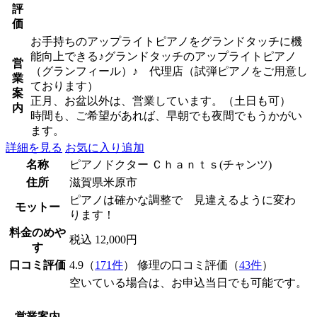
評
価
お手持ちのアップライトピアノをグランドタッチに機
能向上できる♪グランドタッチのアップライトピアノ
営
（グランフィール）♪ 代理店（試弾ピアノをご用意し
業
ております）
案
正月、お盆以外は、営業しています。（土日も可）
内
時間も、ご希望があれば、早朝でも夜間でもうかがい
ます。
詳細を見る
お気に入り追加
名称
ピアノドクター Ｃｈａｎｔｓ(チャンツ)
住所
滋賀県米原市
ピアノは確かな調整で 見違えるように変わ
モットー
ります！
料金のめや
税込 12,000円
す
口コミ評価
4.9（
171件
） 修理の口コミ評価（
43件
）
空いている場合は、お申込当日でも可能です。
営業案内