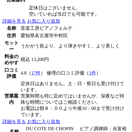
定休日はございません。
空いていれば当日でも可能です。
詳細を見る
お気に入り追加
名称
音楽工房ピアノフォルテ
住所
愛知県名古屋市中村区
モット
うかがう前より、より弾きやすく、より美しく
ー
料金の
税込 13,200円
めやす
口コミ
4.8（
17件
） 修理の口コミ評価（
1件
）
評価
定休日はありません。土・日・祭日も受け付けて
います。
営業案
営業時間も特に定めてはいませんが、深夜など特
内
殊な時間についてはご相談ください。
お電話は朝８：００より午後10：00まで受け付け
ています。
詳細を見る
お気に入り追加
DU COTE DE CHOPIN ピアノ調律師：永富裕
名称