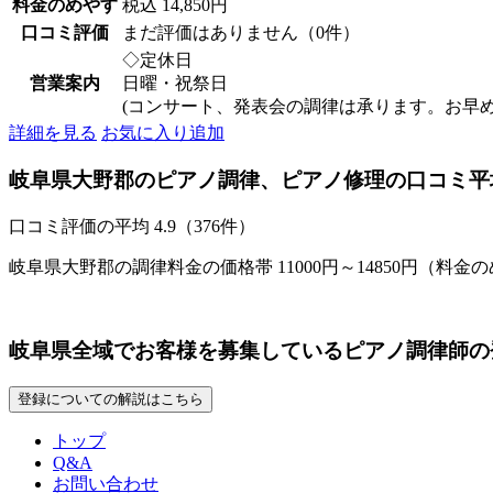
料金のめやす
税込 14,850円
口コミ評価
まだ評価はありません（0件）
◇定休日
営業案内
日曜・祝祭日
(コンサート、発表会の調律は承ります。お早
詳細を見る
お気に入り追加
岐阜県大野郡のピアノ調律、ピアノ修理の口コミ平
口コミ評価の平均
4.9（376件）
岐阜県大野郡の調律料金の価格帯 11000円～14850円（料金
岐阜県全域でお客様を募集しているピアノ調律師の
登録についての解説はこちら
トップ
Q&A
お問い合わせ