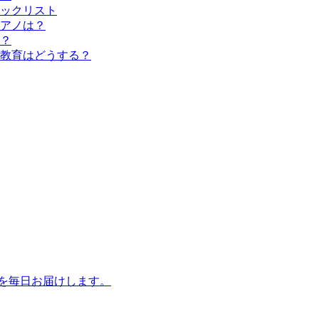
ックリスト
アノは？
？
教育はどうする？
話を毎日お届けします。