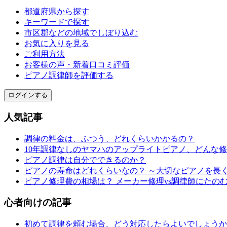
都道府県から探す
キーワードで探す
市区郡などの地域でしぼり込む
お気に入りを見る
ご利用方法
お客様の声・新着口コミ評価
ピアノ調律師を評価する
ログインする
人気記事
調律の料金は、ふつう、どれくらいかかるの？
10年調律なしのヤマハのアップライトピアノ、どんな
ピアノ調律は自分でできるのか？
ピアノの寿命はどれくらいなの？ ～大切なピアノを長
ピアノ修理費の相場は？ メーカー修理vs調律師にたの
心者向けの記事
初めて調律を頼む場合、どう対応したらよいでしょうか