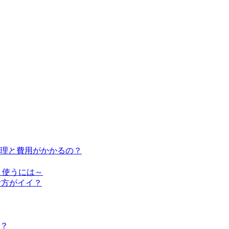
修理と費用がかかるの？
く使うには～
む方がイイ？
？