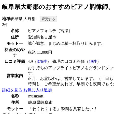
岐阜県大野郡のおすすめピアノ調律師、
地域
岐阜県 大野郡
2件
名称
ピアノフォルテ（宮瀬）
住所
愛知県名古屋市
モットー
誠心誠意、まじめに精一杯取り組みます。
料金のめや
税込 11,000円
す
口コミ評価
4.9（
376件
） 修理の口コミ評価（
19件
）
お手持ちのアップライトピアノをグランドタッ
す）
営業案内
正月、お盆以外は、営業しています。（土日も
時間も、ご希望があれば、早朝でも夜間でもう
詳細を見る
お気に入り追加
名称
musikraft
住所
岐阜県岐阜市
モットー
「わくわくする」瞬間を共有したい！