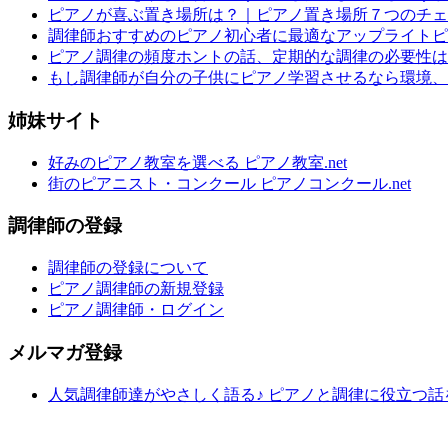
ピアノが喜ぶ置き場所は？｜ピアノ置き場所７つのチェ
調律師おすすめのピアノ初心者に最適なアップライトピ
ピアノ調律の頻度ホントの話、定期的な調律の必要性は
もし調律師が自分の子供にピアノ学習させるなら環境、
姉妹サイト
好みのピアノ教室を選べる ピアノ教室.net
街のピアニスト・コンクール ピアノコンクール.net
調律師の登録
調律師の登録について
ピアノ調律師の新規登録
ピアノ調律師・ログイン
メルマガ登録
人気調律師達がやさしく語る♪ ピアノと調律に役立つ