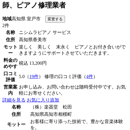
師、ピアノ修理業者
地域
高知県 室戸市
2件
名称
ニシムラピアノ サービス
住所
高知県香美市
モット
楽しく 美しく 末永く ピアノとお付き合いがで
ー
きますようにサポートさせていただきます。
料金の
税込 13,200円
めやす
口コミ
5.0（
19件
） 修理の口コミ評価（
4件
）
評価
営業案
お申し込み、お問い合わせは随時受付中です。お気
内
軽にお寄せください。
詳細を見る
お気に入り追加
名称
（株）楽器堂 松田
住所
高知県高知市相模町
お客様に寄り添った技術で、豊かな音楽体験
モットー
を。