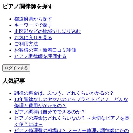
ピアノ調律師を探す
都道府県から探す
キーワードで探す
市区郡などの地域でしぼり込む
お気に入りを見る
ご利用方法
お客様の声・新着口コミ評価
ピアノ調律師を評価する
ログインする
人気記事
調律の料金は、ふつう、どれくらいかかるの？
10年調律なしのヤマハのアップライトピアノ、どんな
修理と費用がかかるの？
ピアノ調律は自分でできるのか？
ピアノの寿命はどれくらいなの？ ～大切なピアノを長
く使うには～
ピアノ修理費の相場は？ メーカー修理vs調律師にたの