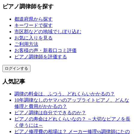
ピアノ調律師を探す
都道府県から探す
キーワードで探す
市区郡などの地域でしぼり込む
お気に入りを見る
ご利用方法
お客様の声・新着口コミ評価
ピアノ調律師を評価する
ログインする
人気記事
調律の料金は、ふつう、どれくらいかかるの？
10年調律なしのヤマハのアップライトピアノ、どんな
修理と費用がかかるの？
ピアノ調律は自分でできるのか？
ピアノの寿命はどれくらいなの？ ～大切なピアノを長
く使うには～
ピアノ修理費の相場は？ メーカー修理vs調律師にたの