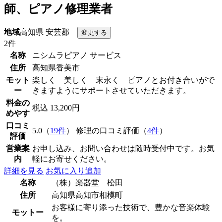
師、ピアノ修理業者
地域
高知県 安芸郡
2件
名称
ニシムラピアノ サービス
住所
高知県香美市
モット
楽しく 美しく 末永く ピアノとお付き合いがで
ー
きますようにサポートさせていただきます。
料金の
税込 13,200円
めやす
口コミ
5.0（
19件
） 修理の口コミ評価（
4件
）
評価
営業案
お申し込み、お問い合わせは随時受付中です。お気
内
軽にお寄せください。
詳細を見る
お気に入り追加
名称
（株）楽器堂 松田
住所
高知県高知市相模町
お客様に寄り添った技術で、豊かな音楽体験
モットー
を。