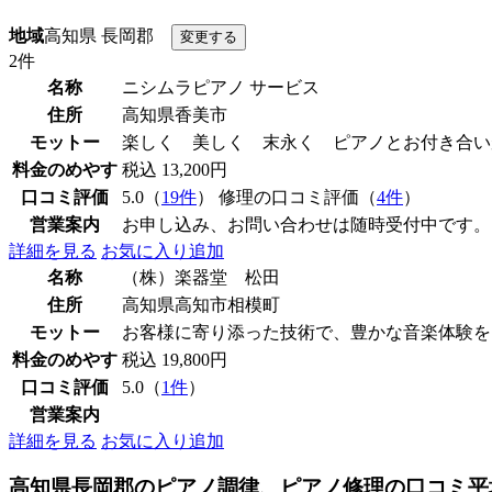
地域
高知県 長岡郡
2件
名称
ニシムラピアノ サービス
住所
高知県香美市
モットー
楽しく 美しく 末永く ピアノとお付き合い
料金のめやす
税込 13,200円
口コミ評価
5.0（
19件
） 修理の口コミ評価（
4件
）
営業案内
お申し込み、お問い合わせは随時受付中です。
詳細を見る
お気に入り追加
名称
（株）楽器堂 松田
住所
高知県高知市相模町
モットー
お客様に寄り添った技術で、豊かな音楽体験を
料金のめやす
税込 19,800円
口コミ評価
5.0（
1件
）
営業案内
詳細を見る
お気に入り追加
高知県長岡郡のピアノ調律、ピアノ修理の口コミ平