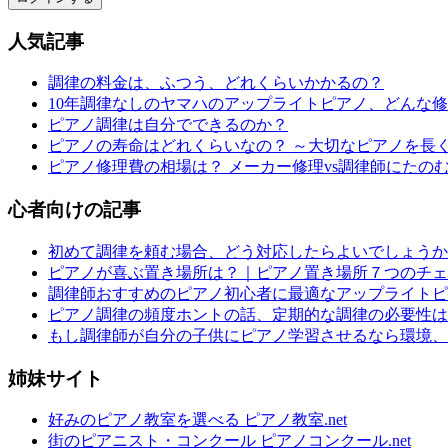
人気記事
調律の料金は、ふつう、どれくらいかかるの？
10年調律なしのヤマハのアップライトピアノ、どんな
ピアノ調律は自分でできるのか？
ピアノの寿命はどれくらいなの？ ～大切なピアノを長
ピアノ修理費の相場は？ メーカー修理vs調律師にたの
心者向けの記事
初めて調律を頼む場合、どう対応したらよいでしょうか
ピアノが喜ぶ置き場所は？｜ピアノ置き場所７つのチェ
調律師おすすめのピアノ初心者に最適なアップライトピ
ピアノ調律の頻度ホントの話、定期的な調律の必要性は
もし調律師が自分の子供にピアノ学習させるなら環境、
姉妹サイト
好みのピアノ教室を選べる ピアノ教室.net
街のピアニスト・コンクール ピアノコンクール.net