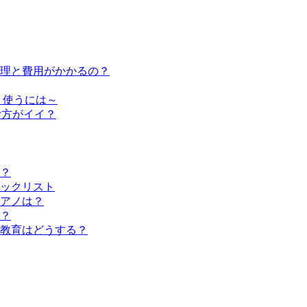
修理と費用がかかるの？
く使うには～
む方がイイ？
？
ックリスト
アノは？
？
教育はどうする？