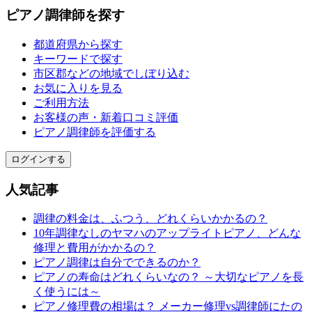
ピアノ調律師を探す
都道府県から探す
キーワードで探す
市区郡などの地域でしぼり込む
お気に入りを見る
ご利用方法
お客様の声・新着口コミ評価
ピアノ調律師を評価する
ログインする
人気記事
調律の料金は、ふつう、どれくらいかかるの？
10年調律なしのヤマハのアップライトピアノ、どんな
修理と費用がかかるの？
ピアノ調律は自分でできるのか？
ピアノの寿命はどれくらいなの？ ～大切なピアノを長
く使うには～
ピアノ修理費の相場は？ メーカー修理vs調律師にたの