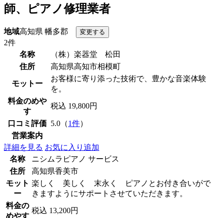
師、ピアノ修理業者
地域
高知県 幡多郡
2件
名称
（株）楽器堂 松田
住所
高知県高知市相模町
お客様に寄り添った技術で、豊かな音楽体験
モットー
を。
料金のめや
税込 19,800円
す
口コミ評価
5.0（
1件
）
営業案内
詳細を見る
お気に入り追加
名称
ニシムラピアノ サービス
住所
高知県香美市
モット
楽しく 美しく 末永く ピアノとお付き合いがで
ー
きますようにサポートさせていただきます。
料金の
税込 13,200円
めやす