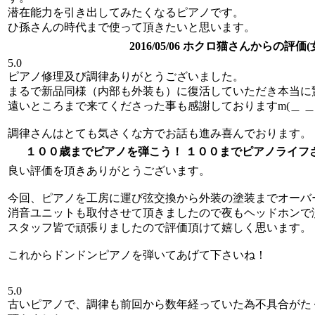
潜在能力を引き出してみたくなるピアノです。
ひ孫さんの時代まで使って頂きたいと思います。
2016/05/06 ホクロ猫さんからの評価(
5.0
ピアノ修理及び調律ありがとうございました。
まるで新品同様（内部も外装も）に復活していただき本当に
遠いところまで来てくださった事も感謝しておりますm(＿ ＿
調律さんはとても気さくな方でお話も進み喜んでおります。
１００歳までピアノを弾こう！ １００までピアノライフ
良い評価を頂きありがとうございます。
今回、ピアノを工房に運び弦交換から外装の塗装までオーバ
消音ユニットも取付させて頂きましたので夜もヘッドホンで
スタッフ皆で頑張りましたので評価頂けて嬉しく思います。
これからドンドンピアノを弾いてあげて下さいね！
5.0
古いピアノで、調律も前回から数年経っていた為不具合がた