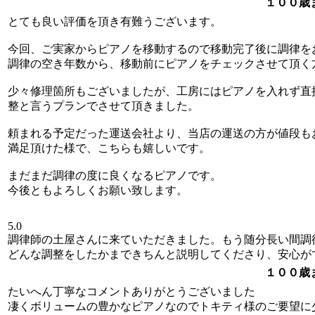
１００歳
とても良い評価を頂き有難うございます。
今回、ご実家からピアノを移動するので移動完了後に調律を
調律の空き年数から、移動前にピアノをチェックさせて頂く
少々修理箇所もございましたが、工房にはピアノを入れず直
整と言うプランでさせて頂きました。
頼まれる予定だった運送会社より、当店の運送の方が値段も
満足頂けた様で、こちらも嬉しいです。
まだまだ調律の度に良くなるピアノです。
今後ともよろしくお願い致します。
5.0
調律師の土屋さんに来ていただきました。もう随分長い間調
どんな調整をしたかまできちんと説明してくださり、安心が
１００歳
たいへん丁寧なコメントありがとうございました
凄くボリュームの豊かなピアノなのでトキティ様のご要望に