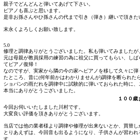
親子でどんどんと弾いてあげて下さい。
ピアノも喜ぶと思います。
是非お孫さんやひ孫さんの代まで引き（弾き）継いで頂きた
末永くよろしくお願い致します。
5.0
修理と調律ありがとうございました。私も弾いてみましたが
元は母親が教員採用の練習の為に祖父に買ってもらい、しば
てピアノ復帰！
なのですが、実家から隣の今の家へピアノを移して久々に弾
たところ、昔に(何年前かはわかりませんが)調律を断られ
ショパンの雨だれを調律中に試験的に弾いておられた時に、
本当にありがとうございました。
１００歳
今回お伺いいたしました川村です。
大変良い評価を頂きありがとうございます。
当店では他の業者様より調律や修理が出来ないとか、買替し
とりあえずは、今回音も出るようになり、子供さんが習われ
す。