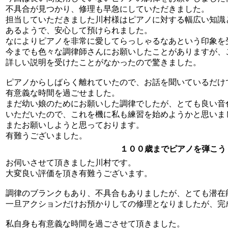
不具合が見つかり、修理も早急にしていただきました。
担当していただきました川村様はピアノに対する幅広い知識
あるようで、安心して預けられました。
なによりピアノを非常に愛してらっしゃるなあという印象を
今までも色々な調律師さんにお願いしたことがありますが、
詳しい説明を受けたことがなかったので驚きました。
ピアノからしばらく離れていたので、お話を聞いているだけ
有意義な時間を過ごせました。
まだ幼い娘のためにお願いした調律でしたが、とても良い音
いただいたので、これを機に私も練習を始めようかと思いま
またお願いしようと思っております。
有難うございました。
１００歳までピアノを弾こう
お伺いさせて頂きました川村です。
大変良い評価を頂き有難うございます。
調律のブランクもあり、不具合もありましたが、とても潜在
一旦アクションだけお預かりしての修理となりましたが、完
私自身も有意義な時間を過ごさせて頂きました。