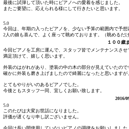
最後に試弾して頂いた時にピアノへの愛着を感じました。
またご要望に、応えられる様にして行きたいと思います。
5.0
今回は、年期の入ったピアノを、少ない予算の範囲内で予想
2人の娘も喜んで、よく座って眺めております。（眺めるだ
１００歳
今回ピアノを工房に運んで、スタッフ皆でメンテナンスさせ
満足頂けて、嬉しく思います。
外装のはがれがあり、塗装の中の木の部分が見えていたので
確かに外装も磨き上げましたので綺麗になったと思いますが
とてもやりがいのあるピアノでした。
今後ともスタッフ一同、宜しくお願い致します。
2016
5.0
このたびは大変お世話になりました。
評価が遅くなり申し訳ございません。
今回は長い間使用していないピアノの調律をお願いしました