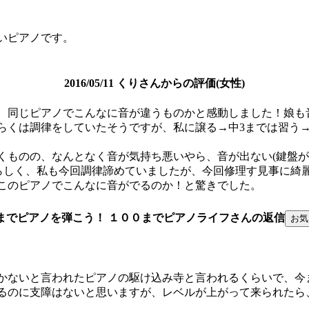
いピアノです。
2016/05/11 くりさんからの評価(女性)
、同じピアノでこんなに音が違うものかと感動しました！娘も
らくは調律をしていたそうですが、私に譲る→中3までは習う→
くものの、なんとなく音が気持ち悪いやら、音が出ない(鍵盤が
たらしく、私も今回調律諦めていましたが、今回修理す見事に綺
このピアノでこんなに音がでるのか！と驚きでした。
までピアノを弾こう！ １００までピアノライフさんの返信
かないと言われたピアノの駆け込み寺と言われるくらいで、今
るのに支障はないと思いますが、レベルが上がって来られたら