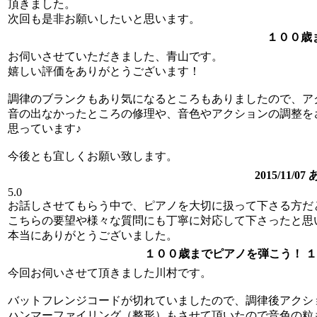
頂きました。
次回も是非お願いしたいと思います。
１００歳
お伺いさせていただきました、青山です。
嬉しい評価をありがとうございます！
調律のブランクもあり気になるところもありましたので、ア
音の出なかったところの修理や、音色やアクションの調整を
思っています♪
今後とも宜しくお願い致します。
2015/11
5.0
お話しさせてもらう中で、ピアノを大切に扱って下さる方だ
こちらの要望や様々な質問にも丁寧に対応して下さったと思
本当にありがとうございました。
１００歳までピアノを弾こう！ 
今回お伺いさせて頂きました川村です。
バットフレンジコードが切れていましたので、調律後アクシ
ハンマーファイリング（整形）もさせて頂いたので音色の粒