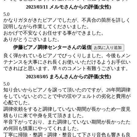
2023/03/11 メルモさんからの評価(女性)
5.0
かなりガタがきたピアノでしたが、不具合の箇所を詳しく
説明しながら作業してくださいました。
おかげで不安なくお任せする事ができました。
ありがとうございました。
伊藤ピアノ調律センターさんの返信
良く弾かれているピアノでびっくりしました。今後もメン
テナンスを大事にされ長くお使いいただけるようお手伝い
できればと思います。早々のコメント有難うございます。
2023/03/05 まろんさんからの評価(女性)
5.0
知り合いからピアノを譲って頂いたのですが、26年間調律
をしていないとのことで中の弦やフェルトの劣化と費用が
心配でした。
調律依頼をすると調律していない期間が長かっため一度見
積もりに来て中身を見て頂きました。
半音下がっており、また調律していない期間が長かったた
め何回も慎重にやってくれました。
丁寧に掃除・整調・調律・整音して下さり音色も響きも良