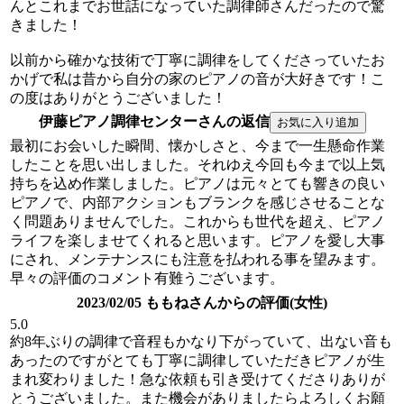
んとこれまでお世話になっていた調律師さんだったので驚
きました！
以前から確かな技術で丁寧に調律をしてくださっていたお
かげで私は昔から自分の家のピアノの音が大好きです！こ
の度はありがとうございました！
伊藤ピアノ調律センターさんの返信
最初にお会いした瞬間、懐かしさと、今まで一生懸命作業
したことを思い出しました。それゆえ今回も今まで以上気
持ちを込め作業しました。ピアノは元々とても響きの良い
ピアノで、内部アクションもブランクを感じさせることな
く問題ありませんでした。これからも世代を超え、ピアノ
ライフを楽しませてくれると思います。ピアノを愛し大事
にされ、メンテナンスにも注意を払われる事を望みます。
早々の評価のコメント有難うございます。
2023/02/05 ももねさんからの評価(女性)
5.0
約8年ぶりの調律で音程もかなり下がっていて、出ない音も
あったのですがとても丁寧に調律していただきピアノが生
まれ変わりました！急な依頼も引き受けてくださりありが
とうございました。また機会がありましたらよろしくお願