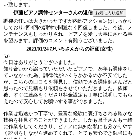
い致します。
伊藤ピアノ調律センターさんの返信
調律の狂いは大きかったですが内部アクションはしっかり
しており2回3回の調律で問題なく回復しました。今後、メ
ンテナンスもしっかりされ、ピアノを愛し大事にされる事
を望みます。評価のコメント有難うございました。
2023/01/24 ひいろさんからの評価(女性)
5.0
今日はありがとうございました。
知り合いから譲っていただいたピアノで、26年も調律をし
ていなかった為、調律代がいくらかかるのか不安でした
が、こちらの口コミを拝見し、信頼できる調律師さんだと
思ったので見積もり依頼をさせていただきました。依頼
後、すぐに連絡をくださり料金設定も丁寧に説明してもら
えたので安心してお願いする事ができました。
作業は迅速かつ丁寧で、豊富な経験に裏打ちされる確かな
技術を拝見することができました。しかも息子さんも一緒
に作業をしてくださり、ピアノに無知な私にも分かりやす
く説明をしながら進めてくれて、とても安心でき勉強にも