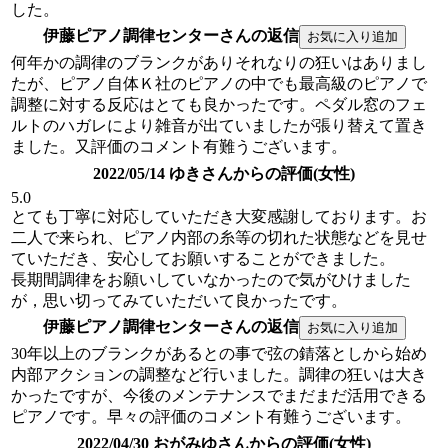
した。
伊藤ピアノ調律センターさんの返信
何年かの調律のブランクがありそれなりの狂いはありまし
たが、ピアノ自体Ｋ社のピアノの中でも最高級のピアノで
調整に対する反応はとても良かったです。ペダル窓のフェ
ルトのハガレにより雑音が出ていましたが張り替えて置き
ました。又評価のコメント有難うございます。
2022/05/14 ゆきさんからの評価(女性)
5.0
とても丁寧に対応していただき大変感謝しております。お
二人で来られ、ピアノ内部の糸等の切れた状態などを見せ
ていただき、安心してお願いすることができました。
長期間調律をお願いしていなかったので気がひけました
が，思い切ってみていただいて良かったです。
伊藤ピアノ調律センターさんの返信
30年以上のブランクがあるとの事で弦の錆落としから始め
内部アクションの調整など行いました。調律の狂いは大き
かったですが、今後のメンテナンスでまだまだ活用できる
ピアノです。早々の評価のコメント有難うございます。
2022/04/30 おがみゆさんからの評価(女性)