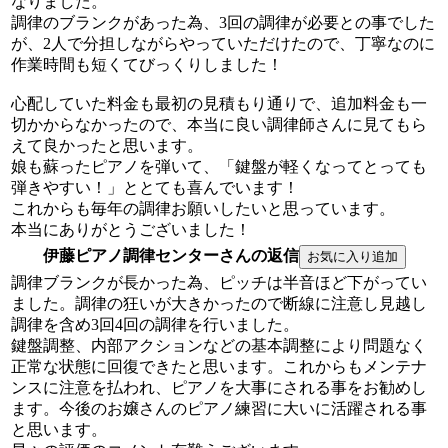
なりました。
調律のブランクがあった為、3回の調律が必要との事でした
が、2人で分担しながらやっていただけたので、丁寧なのに
作業時間も短くてびっくりしました！
心配していた料金も最初の見積もり通りで、追加料金も一
切かからなかったので、本当に良い調律師さんに見てもら
えて良かったと思います。
娘も蘇ったピアノを弾いて、「鍵盤が軽くなってとっても
弾きやすい！」ととても喜んでいます！
これからも毎年の調律お願いしたいと思っています。
本当にありがとうございました！
伊藤ピアノ調律センターさんの返信
調律ブランクが長かった為、ピッチは半音ほど下がってい
ました。調律の狂いが大きかったので断線に注意し見越し
調律を含め3回4回の調律を行いました。
鍵盤調整、内部アクションなどの基本調整により問題なく
正常な状態に回復できたと思います。これからもメンテナ
ンスに注意を払われ、ピアノを大事にされる事をお勧めし
ます。今後のお嬢さんのピアノ練習に大いに活躍される事
と思います。