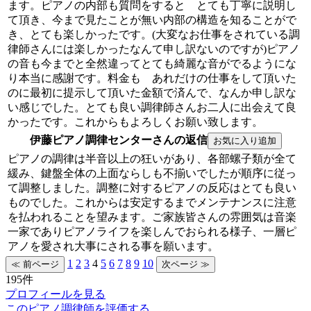
ます。ピアノの内部も質問をすると とても丁寧に説明し
て頂き、今まで見たことが無い内部の構造を知ることがで
き、とても楽しかったです。(大変なお仕事をされている調
律師さんには楽しかったなんて申し訳ないのですが)ピアノ
の音も今までと全然違ってとても綺麗な音がでるようにな
り本当に感謝です。料金も あれだけの仕事をして頂いた
のに最初に提示して頂いた金額で済んで、なんか申し訳な
い感じでした。とても良い調律師さんお二人に出会えて良
かったです。これからもよろしくお願い致します。
伊藤ピアノ調律センターさんの返信
ピアノの調律は半音以上の狂いがあり、各部螺子類が全て
緩み、鍵盤全体の上面ならしも不揃いでしたが順序に従っ
て調整しました。調整に対するピアノの反応はとても良い
ものでした。これからは安定するまでメンテナンスに注意
を払われることを望みます。ご家族皆さんの雰囲気は音楽
一家でありピアノライフを楽しんでおられる様子、一層ピ
アノを愛され大事にされる事を願います。
1
2
3
4
5
6
7
8
9
10
195件
プロフィールを見る
このピアノ調律師を評価する