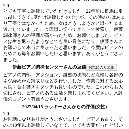
5.0
とても丁寧に調律していただきました。22年前に群馬に引
っ越してきて1度だけ調律したのですが、その時の方はあま
り丁寧ではなかったため、次はどうしようかと思ったまま
過ごしていました。今回思い切ってネットで検索し、伊藤
調律師さんの評価が高かったため、お願いしました。ピア
ノは生き返ったようなとても良い音色になり、伊藤さんに
お願いして本当に良かったと思いました。今度はピアノの
ためにも毎年お願いしたいと思います。ありがとうござい
ました。
伊藤ピアノ調律センターさんの返信
ピアノの内部、アクション、鍵盤の状態など点検し各部の
ネジ締めから錆取りなどを行いました。作業に対する反応
も良く音も響きもタッチも良いものでした。これからも大
切にされ、ピアノのある生活を楽しまれてください。又評
価のコメント有難うございます。
2022/04/15 ラッキーさんからの評価(女性)
5.0
お世話になりありがとうございました。ピアノも古く、そ
の上10年以上調律していなくて、とても大変だったと思い