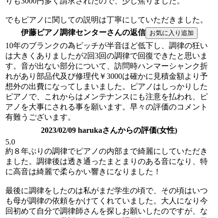
りも3000円多く請求されたので、少し焦りました。
でもピアノに関しての説明は丁寧にしていただきました。
伊藤ピアノ調律センターさんの返信
10年のブランクの為ピッチが半音ほど低下し、調律の狂い
は大きくありましたが2回3回の調律で回復できたと思いま
す。音が出ない部分について、訪問時ハンマーシャンク折
れがあり部品代及び修理代￥3000は確かに見積金額より予
想外の出費になってしまいました。ピアノはしっかりした
ピアノで、これからはメンテナンスにも注意を払われ、ピ
アノを大事にされる事を願います。早々の評価のコメント
有難うございます。
2023/02/09 harukaさんからの評価(女性)
5.0
約８年ぶりの調律でピアノの内部まで綺麗にしていただき
ました。調律後は透き通ったまとまりのある音になり、特
に高音は綺麗で柔らかい響きになりました！
最後に調律をしたのは私がまだ学生の頃で、その頃はいつ
も母が調律の依頼をかけてくれていました。大人になり今
回初めて自分で調律師さんを探しお願いしたのですが、な