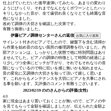
仕上げていただいた後早速弾いてみたら、あまりの変わり
ようにびっくり。それまでなんとなくボワーンとしたハッ
キリしなかった音が、全て歯切れ良くなりとても綺麗な音
色になりました。
改めて調律の大切さを確認した次第です。
有難う御座いました。
伊藤ピアノ調律センターさんの返信
サイレント付きのピアノでしたので、鍵盤下を含む清掃か
ら作業を始め音の出ない箇所の修理調整を行いました。内
部アクションは、しっかりした状態で他に特別問題はあり
ませんでした。ピアノの調律の特徴として時間の経過によ
り少しづつ全体にピッチが下がり、それでもそれなりの音
階になっているので特に狂いを感じ無いかも知れません。
音の変化に又調律の大切さを知って頂いて嬉しく思いま
す。これからもメンテナンスを大切にピアノを大事にされ
る事を願います。又評価のコメント有難うございます。
2023/02/19 ののさんからの評価(女性)
4.0
家に現金はあまり置いておくことが無いので、ピアノの中
を見てもらって金額を確認しましたが、伝えられた金額よ