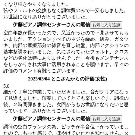
くなり弾きやすくなりました。
弦やフェルトの交換もなく調律費のみで一安心しました。
お世話になりありがとうございました。
伊藤ピアノ調律センターさんの返信
空白年数が長かったので、又近かったので下見させてもら
いました。アクションすべてのネジを締め、緩み、ガタツ
キ、内部の摩擦部分の雑音を直し鍵盤、内部アクションの
基本整調を行いました。気にされていたフェルト、クロス
などの劣化は特にありませんでした。今後もメンテナンス
をしっかりされ大事に活用されることを願います。早々の
評価のコメント有難うございます。
2023/03/04 とこさんからの評価(女性)
5.0
細かく丁寧に作業していただきました。音がクリアになっ
て見違えました。演奏していてとても楽しいです。調律の
後、２時間弾きました。次回からもお世話になりたいと思
っています。ありがとうございました。
伊藤ピアノ調律センターさんの返信
調律の空白ブランクの為、ピッチが半音位下がっていまし
たのでこもった感じで、ぼやけていたかも知れません。タ