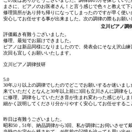
この度はありがとうございました。調律師の方を探していた
まさに、ピアノのお医者さん！と言う感じで色々と教えて下
修理箇所があり持ち帰りになってしまったのですが早く使い
安心してお任せする事が出来ました。次の調律の際もお願い
立川ピアノ調
評価戴き有難うございました。
修理、最短でお届けできました。
ピアノは新品同様になりましたので、発表会にそなえ沢山練
次回も宜しくお願いいたします。
立川ピアノ調律技研
5.0
30年ぶり以上の調律でしたのでどこでお願いするか迷いま
来ていただくとなんと30年以上前に3回も立川さんに調律を
に修理、調律をしていただき音が生まれ変わった感じがしま
細かく説明してくださり分かりやすく安心してお任せするこ
昨日は有難うございました。
昭和50，51年、納品調律から3回、私が調律にお伺いさせて
当時のお宅から移されて、46年前の記憶を辿っても思い出