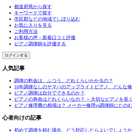
都道府県から探す
キーワードで探す
市区郡などの地域でしぼり込む
お気に入りを見る
ご利用方法
お客様の声・新着口コミ評価
ピアノ調律師を評価する
ログインする
人気記事
調律の料金は、ふつう、どれくらいかかるの？
10年調律なしのヤマハのアップライトピアノ、どんな
ピアノ調律は自分でできるのか？
ピアノの寿命はどれくらいなの？ ～大切なピアノを長
ピアノ修理費の相場は？ メーカー修理vs調律師にたの
心者向けの記事
初めて調律を頼む場合、どう対応したらよいでしょうか