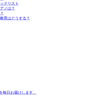
ックリスト
アノは？
？
教育はどうする？
話を毎日お届けします。