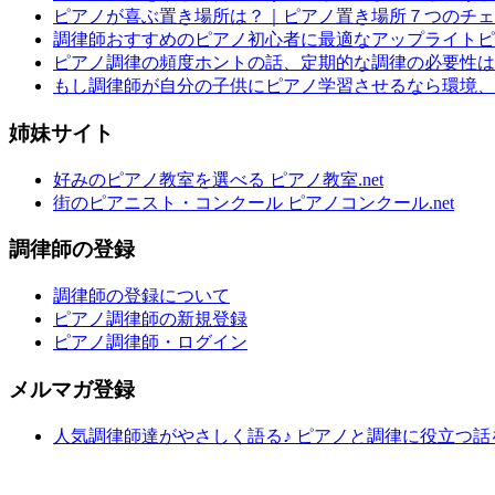
ピアノが喜ぶ置き場所は？｜ピアノ置き場所７つのチェ
調律師おすすめのピアノ初心者に最適なアップライトピ
ピアノ調律の頻度ホントの話、定期的な調律の必要性は
もし調律師が自分の子供にピアノ学習させるなら環境、
姉妹サイト
好みのピアノ教室を選べる ピアノ教室.net
街のピアニスト・コンクール ピアノコンクール.net
調律師の登録
調律師の登録について
ピアノ調律師の新規登録
ピアノ調律師・ログイン
メルマガ登録
人気調律師達がやさしく語る♪ ピアノと調律に役立つ