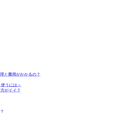
修理と費用がかかるの？
く使うには～
む方がイイ？
？