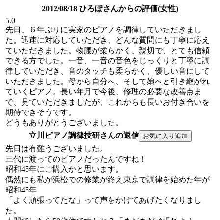
2012/08/18 ひろぽさんからの評価(女性)
5.0
先日、６年ぶりに実家のピアノを調律していただきまし
た。迅速に対応していただき、どんな質問にも丁寧に応え
ていただきました。物腰が柔らかく、親切で、とても信頼
できる方でした。一音、一音の音色をじっくりと丁寧に調
律していただき、音のタッチも柔らかく、優しい音にして
いただきました。母から自分へ、そして娘へと引き継がれ
ていくピアノ。長い年月で今後、修理の必要な改善点ま
で、見ていただきましたが、これからも長いお付き合いを
期待できそうです。
どうもありがとうございました。
立川ピアノ調律技研さんの返信
先日は有難うございました。
三代に渡ってのピアノだったんですね！
昭和45年にご購入かと思います。
偶然にも私が浜松での修業が終え東京で調律を始めた年が
昭和45年
「よく頑張ってたな」って声をかけてあげたくなりまし
た。