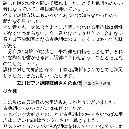
調した際の変化が聞いて取れました。とても気持ちのいい
音になっていて、毎日練習弾いています。
今まで調律方法にもいろいろあるとは知らなかったので、
新たな発見でした。
どの音とも、大体合うように均等に合わせる平均律は個性
がなくてつまらない。合う音とはピッタリ合い、合わない
音とは不協和音になる古典調律のほうがくせはあっても味
がある。
自分自身の精神的な弦も、平均律を目指そうとせず、きれ
いな和音を響かせる古典調律に合わせよう、などと考えた
のでした・・・。
調律に対して知識が深く、丁寧な調律師さんでとても満足
しました。またお願いいたします。
立川ピアノ調律技研さんの返信
ひか様
この度は古典調律のお申込みありがとうございました。
古典調律でのショパンは如何でしたか。
ショパンが大好きとのことで古典調律の中でもいちばん平
均律に近い1/6調律ヤングにさせて戴きました。
リストやショパンがどんな調律を好んでいたかは分かりま