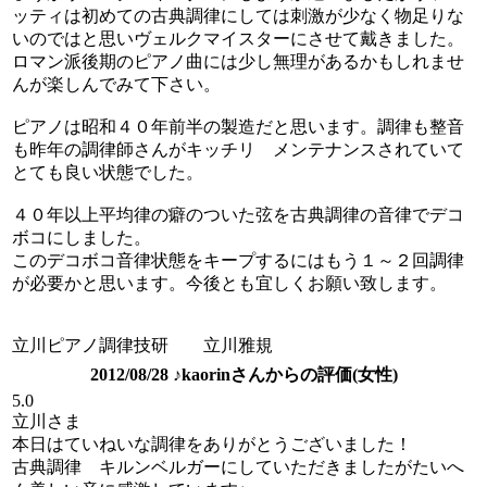
ッティは初めての古典調律にしては刺激が少なく物足りな
いのではと思いヴェルクマイスターにさせて戴きました。
ロマン派後期のピアノ曲には少し無理があるかもしれませ
んが楽しんでみて下さい。
ピアノは昭和４０年前半の製造だと思います。調律も整音
も昨年の調律師さんがキッチリ メンテナンスされていて
とても良い状態でした。
４０年以上平均律の癖のついた弦を古典調律の音律でデコ
ボコにしました。
このデコボコ音律状態をキープするにはもう１～２回調律
が必要かと思います。今後とも宜しくお願い致します。
立川ピアノ調律技研 立川雅規
2012/08/28 ♪kaorinさんからの評価(女性)
5.0
立川さま
本日はていねいな調律をありがとうございました！
古典調律 キルンベルガーにしていただきましたがたいへ