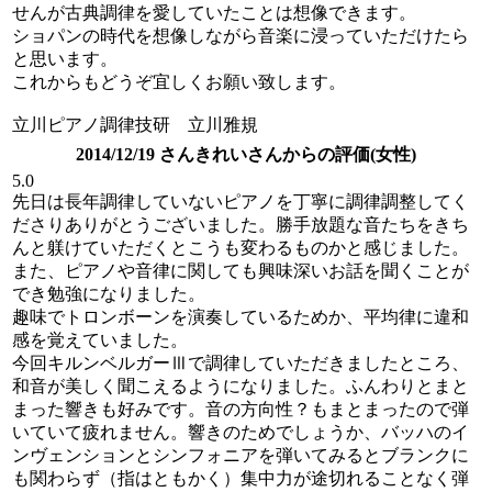
せんが古典調律を愛していたことは想像できます。
ショパンの時代を想像しながら音楽に浸っていただけたら
と思います。
これからもどうぞ宜しくお願い致します。
立川ピアノ調律技研 立川雅規
2014/12/19 さんきれいさんからの評価(女性)
5.0
先日は長年調律していないピアノを丁寧に調律調整してく
ださりありがとうございました。勝手放題な音たちをきち
んと躾けていただくとこうも変わるものかと感じました。
また、ピアノや音律に関しても興味深いお話を聞くことが
でき勉強になりました。
趣味でトロンボーンを演奏しているためか、平均律に違和
感を覚えていました。
今回キルンベルガーⅢで調律していただきましたところ、
和音が美しく聞こえるようになりました。ふんわりとまと
まった響きも好みです。音の方向性？もまとまったので弾
いていて疲れません。響きのためでしょうか、バッハのイ
ンヴェンションとシンフォニアを弾いてみるとブランクに
も関わらず（指はともかく）集中力が途切れることなく弾