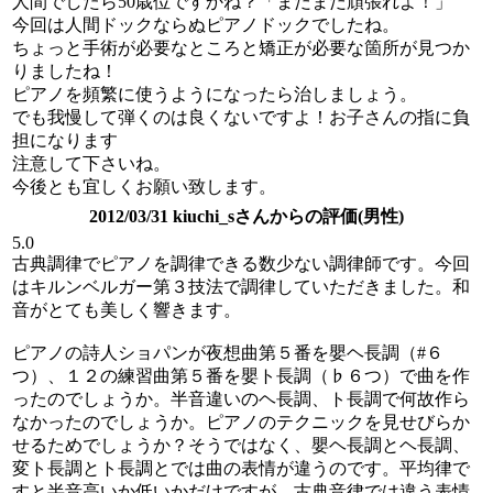
人間でしたら50歳位ですかね？「まだまだ頑張れよ！」
今回は人間ドックならぬピアノドックでしたね。
ちょっと手術が必要なところと矯正が必要な箇所が見つか
りましたね！
ピアノを頻繁に使うようになったら治しましょう。
でも我慢して弾くのは良くないですよ！お子さんの指に負
担になります
注意して下さいね。
今後とも宜しくお願い致します。
2012/03/31 kiuchi_sさんからの評価(男性)
5.0
古典調律でピアノを調律できる数少ない調律師です。今回
はキルンベルガー第３技法で調律していただきました。和
音がとても美しく響きます。
ピアノの詩人ショパンが夜想曲第５番を嬰ヘ長調（#６
つ）、１２の練習曲第５番を嬰ト長調（♭６つ）で曲を作
ったのでしょうか。半音違いのヘ長調、ト長調で何故作ら
なかったのでしょうか。ピアノのテクニックを見せびらか
せるためでしょうか？そうではなく、嬰ヘ長調とヘ長調、
変ト長調とト長調とでは曲の表情が違うのです。平均律で
すと半音高いか低いかだけですが、古典音律では違う表情