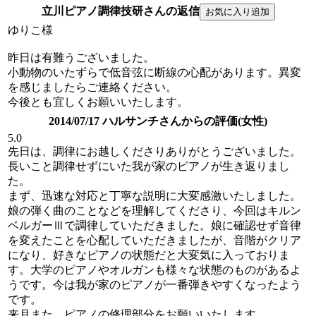
立川ピアノ調律技研さんの返信
ゆりこ様
昨日は有難うございました。
小動物のいたずらで低音弦に断線の心配があります。異変
を感じましたらご連絡ください。
今後とも宜しくお願いいたします。
2014/07/17 ハルサンチさんからの評価(女性)
5.0
先日は、調律にお越しくださりありがとうございました。
長いこと調律せずにいた我が家のピアノが生き返りまし
た。
まず、迅速な対応と丁寧な説明に大変感激いたしました。
娘の弾く曲のことなどを理解してくださり、今回はキルン
ベルガーⅢで調律していただきました。娘に確認せず音律
を変えたことを心配していただきましたが、音階がクリア
になり、好きなピアノの状態だと大変気に入っておりま
す。大学のピアノやオルガンも様々な状態のものがあるよ
うです。今は我が家のピアノが一番弾きやすくなったよう
です。
来月また、ピアノの修理部分をお願いいたします。