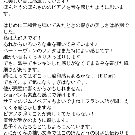
ん美しい音に感激しています♪
ほんとうのほんもののピアノを音を感じたように思いま
す。
はじめに三和音を弾いてみたときの響きの美しさは格別で
した。
私は大好きです！
あれからいろいろな曲を弾いてみています♪
ベートーヴェンのソナタはまた特によい感じです！
細かい音もくっきりきっぱりします。
でも、派手でキンキンした感じがなくてまるみを帯びた繊
細さがあります。
調によってはすこぅし違和感もあるかな…（E Dur?）
でもそこまで気になりすぎはないです。
他が完璧に響くからかもしれません。
ショパンも素直な感じで弾けます。
サティのジムノペディもよいですね！フランス語が聞こえ
てくる感じがしますね！
ピアノを弾くことが楽しくてたまらない！
倍音が豊かのように感じます。
息子くんたちもとてもよろこんでいます。
とにかく私の拙い文章ではこのほんとうの良さは伝わりま