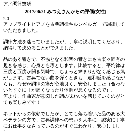
アノ調律技研
2017/06/21 みつえさんからの評価(女性)
5.0
アップライトピアノを古典調律キルンベルガーで調律して
いただきました。
調律方法を迷っていましたが、丁寧に説明してくださり、
納得して決めることができました。
品のある響きで、不協となる和音の響きにも古楽器固有の
趣きを感じ、心身とも凛とします。比較すると、平均律は
三度と五度が開き気味で、ちょっと締まりがなく感じる気
がします。古典でない曲を弾くときも、違和感を感じなが
らも、なぜか調律の癖が心地良く、安心しました（合わな
いとすぐに耳が痛くなったり体調が悪くなるので）。
何より、作曲家が意図した調の味わいを感じていくのがと
ても楽しみです！
ネットからの依頼でしたが、とても落ち着いた品のある大
ベテランの方で、古典調律への想いを大事に、誠実に丁寧
にお仕事をなさっているのがすぐにわかり、安心しまし