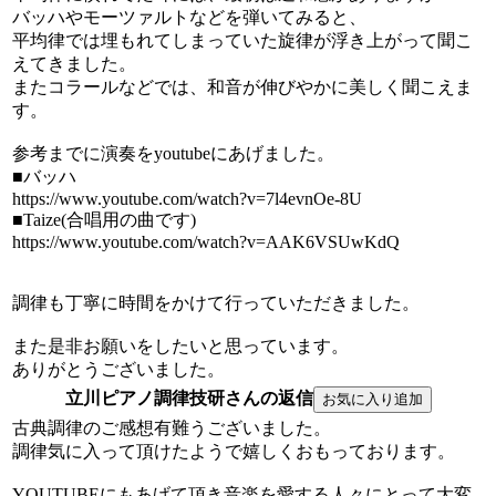
バッハやモーツァルトなどを弾いてみると、
平均律では埋もれてしまっていた旋律が浮き上がって聞こ
えてきました。
またコラールなどでは、和音が伸びやかに美しく聞こえま
す。
参考までに演奏をyoutubeにあげました。
■バッハ
https://www.youtube.com/watch?v=7l4evnOe-8U
■Taize(合唱用の曲です)
https://www.youtube.com/watch?v=AAK6VSUwKdQ
調律も丁寧に時間をかけて行っていただきました。
また是非お願いをしたいと思っています。
ありがとうございました。
立川ピアノ調律技研さんの返信
古典調律のご感想有難うございました。
調律気に入って頂けたようで嬉しくおもっております。
YOUTUBEにもあげて頂き音楽を愛する人々にとって大変