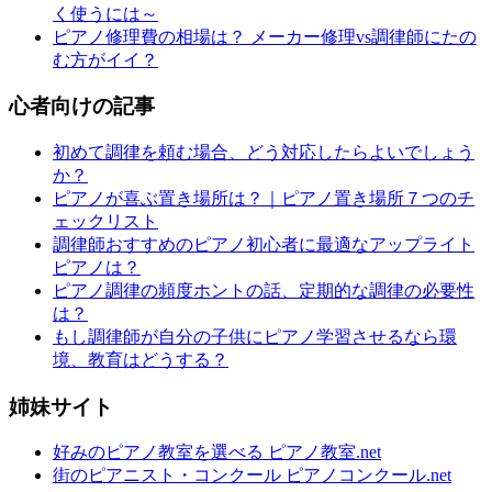
く使うには～
ピアノ修理費の相場は？ メーカー修理vs調律師にたの
む方がイイ？
心者向けの記事
初めて調律を頼む場合、どう対応したらよいでしょう
か？
ピアノが喜ぶ置き場所は？｜ピアノ置き場所７つのチ
ェックリスト
調律師おすすめのピアノ初心者に最適なアップライト
ピアノは？
ピアノ調律の頻度ホントの話、定期的な調律の必要性
は？
もし調律師が自分の子供にピアノ学習させるなら環
境、教育はどうする？
姉妹サイト
好みのピアノ教室を選べる ピアノ教室.net
街のピアニスト・コンクール ピアノコンクール.net