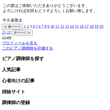
この度はご依頼いただきありがとうございます。
よろしければ次回もどうぞよろしくお願い致します。
牛久保寛太
1
2
3
4
5
6
7
8
9
10
11
12
13
14
15
16
17
18
19
20
21
22
424件
プロフィールを見る
このピアノ調律師を評価する
ピアノ調律師を探す
人気記事
心者向けの記事
姉妹サイト
調律師の登録