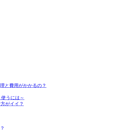
修理と費用がかかるの？
く使うには～
む方がイイ？
？