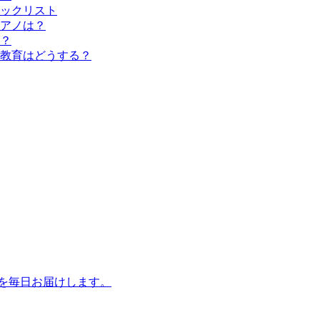
ックリスト
アノは？
？
教育はどうする？
話を毎日お届けします。