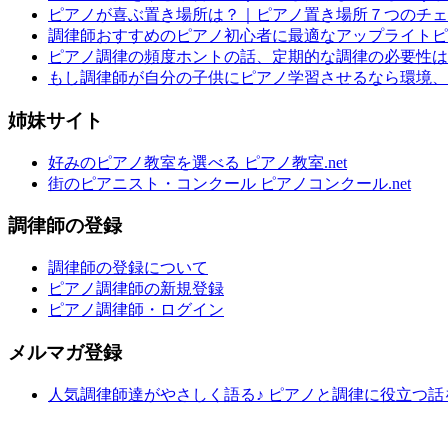
ピアノが喜ぶ置き場所は？｜ピアノ置き場所７つのチェ
調律師おすすめのピアノ初心者に最適なアップライトピ
ピアノ調律の頻度ホントの話、定期的な調律の必要性は
もし調律師が自分の子供にピアノ学習させるなら環境、
姉妹サイト
好みのピアノ教室を選べる ピアノ教室.net
街のピアニスト・コンクール ピアノコンクール.net
調律師の登録
調律師の登録について
ピアノ調律師の新規登録
ピアノ調律師・ログイン
メルマガ登録
人気調律師達がやさしく語る♪ ピアノと調律に役立つ