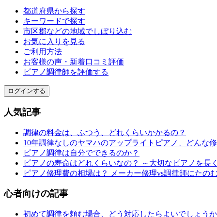
都道府県から探す
キーワードで探す
市区郡などの地域でしぼり込む
お気に入りを見る
ご利用方法
お客様の声・新着口コミ評価
ピアノ調律師を評価する
ログインする
人気記事
調律の料金は、ふつう、どれくらいかかるの？
10年調律なしのヤマハのアップライトピアノ、どんな
ピアノ調律は自分でできるのか？
ピアノの寿命はどれくらいなの？ ～大切なピアノを長
ピアノ修理費の相場は？ メーカー修理vs調律師にたの
心者向けの記事
初めて調律を頼む場合、どう対応したらよいでしょうか