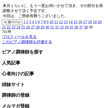
来月くらいに、もう一度お伺いさせて頂き、その部分を再
調整させて頂く予定です。
今回は、ご用命有難うございました。
1
2
3
4
5
6
7
8
9
10
11
12
13
14
15
16
17
18
19
20
21
22
23
24
25
26
27
28
29
30
31
32
33
34
35
36
37
38
39
761件
プロフィールを見る
このピアノ調律師を評価する
ピアノ調律師を探す
人気記事
心者向けの記事
姉妹サイト
調律師の登録
メルマガ登録