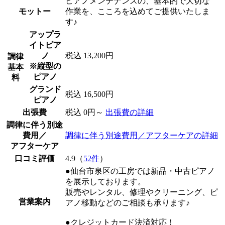
ピアノメンテナンスの、基本的で大切な
モットー
作業を、こころを込めてご提供いたしま
す♪
アップラ
イトピア
ノ
税込 13,200円
調律
※縦型の
基本
ピアノ
料
グランド
税込 16,500円
ピアノ
出張費
税込 0円～
出張費の詳細
調律に伴う別途
費用／
調律に伴う別途費用／アフターケアの詳細
アフターケア
口コミ評価
4.9（
52件
）
●仙台市泉区の工房では新品・中古ピアノ
を展示しております。
販売やレンタル、修理やクリーニング、ピ
営業案内
アノ移動などのご相談も承ります♪
●クレジットカード決済対応！