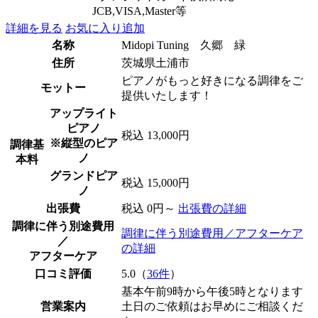
JCB,VISA,Master等
詳細を見る
お気に入り追加
名称
Midopi Tuning 久郷 緑
住所
茨城県土浦市
ピアノがもっと好きになる調律をご
モットー
提供いたします！
アップライト
ピアノ
税込 13,000円
※縦型のピア
調律基
ノ
本料
グランドピア
税込 15,000円
ノ
出張費
税込 0円～
出張費の詳細
調律に伴う別途費用
調律に伴う別途費用／アフターケア
／
の詳細
アフターケア
口コミ評価
5.0（
36件
）
基本午前9時から午後5時となります
営業案内
土日のご依頼はお早めにご相談くだ