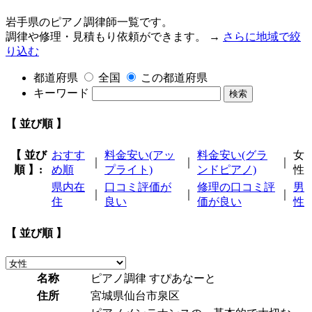
岩手県のピアノ調律師一覧です。
調律や修理・見積もり依頼ができます。 →
さらに地域で絞
り込む
都道府県
全国
この都道府県
キーワード
検索
【 並び順 】
【 並び
おすす
料金安い(アッ
料金安い(グラ
女
｜
｜
｜
順 】:
め順
プライト)
ンドピアノ)
性
県内在
口コミ評価が
修理の口コミ評
男
｜
｜
｜
住
良い
価が良い
性
【 並び順 】
名称
ピアノ調律 すぴあなーと
住所
宮城県仙台市泉区