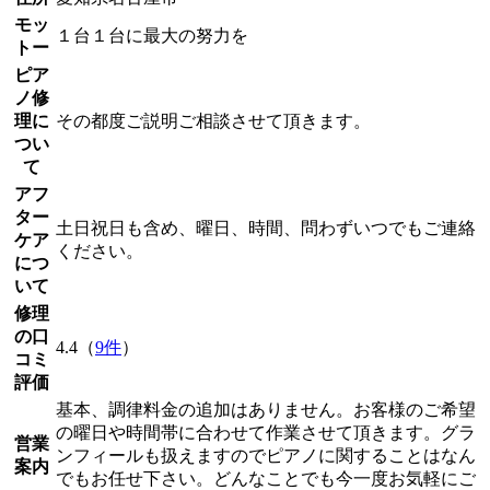
モッ
１台１台に最大の努力を
トー
ピア
ノ修
理に
その都度ご説明ご相談させて頂きます。
つい
て
アフ
ター
土日祝日も含め、曜日、時間、問わずいつでもご連絡
ケア
ください。
につ
いて
修理
の口
4.4（
9件
）
コミ
評価
基本、調律料金の追加はありません。お客様のご希望
の曜日や時間帯に合わせて作業させて頂きます。グラ
営業
ンフィールも扱えますのでピアノに関することはなん
案内
でもお任せ下さい。どんなことでも今一度お気軽にご