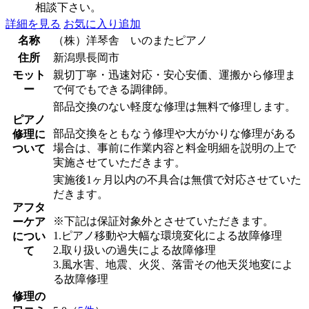
相談下さい。
詳細を見る
お気に入り追加
名称
（株）洋琴舎 いのまたピアノ
住所
新潟県長岡市
モット
親切丁寧・迅速対応・安心安価、運搬から修理ま
ー
で何でもできる調律師。
部品交換のない軽度な修理は無料で修理します。
ピアノ
部品交換をともなう修理や大がかりな修理がある
修理に
場合は、事前に作業内容と料金明細を説明の上で
ついて
実施させていただきます。
実施後1ヶ月以内の不具合は無償で対応させていた
だきます。
アフタ
※下記は保証対象外とさせていただきます。
ーケア
1.ピアノ移動や大幅な環境変化による故障修理
につい
2.取り扱いの過失による故障修理
て
3.風水害、地震、火災、落雷その他天災地変によ
る故障修理
修理の