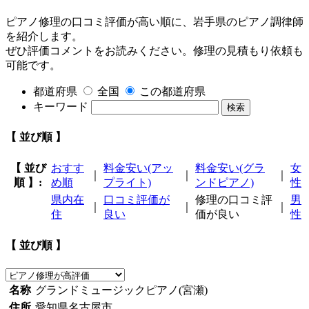
ピアノ修理の口コミ評価が高い順に、岩手県のピアノ調律師
を紹介します。
ぜひ評価コメントをお読みください。修理の見積もり依頼も
可能です。
都道府県
全国
この都道府県
キーワード
検索
【 並び順 】
【 並び
おすす
料金安い(アッ
料金安い(グラ
女
｜
｜
｜
順 】:
め順
プライト)
ンドピアノ)
性
県内在
口コミ評価が
修理の口コミ評
男
｜
｜
｜
住
良い
価が良い
性
【 並び順 】
名称
グランドミュージックピアノ(宮瀬)
住所
愛知県名古屋市