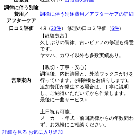
調律に伴う別途
費用／
調律に伴う別途費用／アフターケアの詳細
アフターケア
口コミ評価
4.9（
20件
） 修理の口コミ評価（
6件
）
【経験豊富】
久しぶりの調律、古いピアノの修理も得意
です。
ヤマハ、カワイ以外も多数実績あり。
【親切・丁寧・安心】
調律後、内部清掃と、外装ワックスがけを
営業案内
行っています。(掃除機をお借りします)。
追加費用が発生する場合は、丁寧に説明
し、ご納得いただいてから作業します。
最後に一曲サービス♪
土日祝も可能。
メーカー・年式・前回調律からの年数問わ
ず、お気軽にご相談ください。
詳細を見る
お気に入り追加