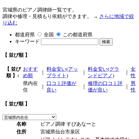
宮城県のピアノ調律師一覧です。
調律や修理・見積もり依頼ができます。 →
さらに地域で絞
り込む
都道府県
全国
この都道府県
キーワード
検索
【 並び順 】
【 並び
おすす
料金安い(アッ
料金安い(グラ
女
｜
｜
｜
順 】:
め順
プライト)
ンドピアノ)
性
県内在
口コミ評価が
修理の口コミ評
男
｜
｜
｜
住
良い
価が良い
性
【 並び順 】
名称
ピアノ調律 すぴあなーと
住所
宮城県仙台市泉区