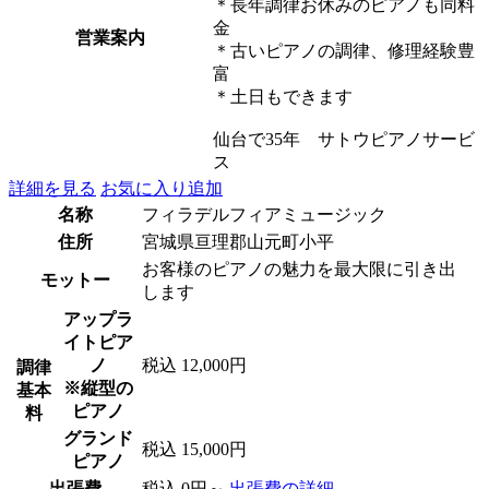
＊長年調律お休みのピアノも同料
金
営業案内
＊古いピアノの調律、修理経験豊
富
＊土日もできます
仙台で35年 サトウピアノサービ
ス
詳細を見る
お気に入り追加
名称
フィラデルフィアミュージック
住所
宮城県亘理郡山元町小平
お客様のピアノの魅力を最大限に引き出
モットー
します
アップラ
イトピア
ノ
税込 12,000円
調律
※縦型の
基本
ピアノ
料
グランド
税込 15,000円
ピアノ
出張費
税込 0円～
出張費の詳細