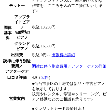
ピアノメンテナンスの、基本的で大切な
モットー
作業を、こころを込めてご提供いたしま
す♪
アップラ
イトピア
ノ
税込 13,200円
調律
※縦型の
基本
ピアノ
料
グランド
税込 16,500円
ピアノ
出張費
税込 0円～
出張費の詳細
調律に伴う別途
費用／
調律に伴う別途費用／アフターケアの詳細
アフターケア
口コミ評価
4.9（
52件
）
●仙台市泉区の工房では新品・中古ピアノ
を展示しております。
販売やレンタル、修理やクリーニング、ピ
営業案内
アノ移動などのご相談も承ります♪
●クレジットカード決済対応！