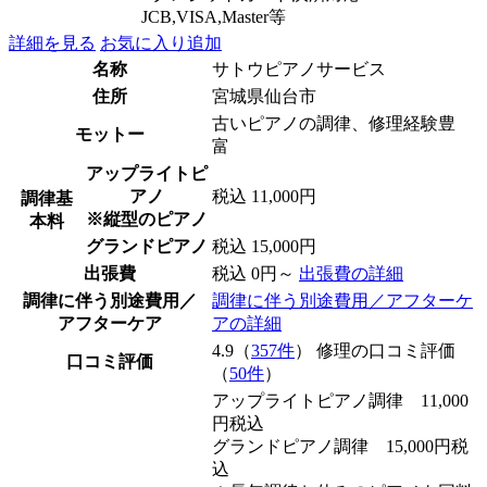
JCB,VISA,Master等
詳細を見る
お気に入り追加
名称
サトウピアノサービス
住所
宮城県仙台市
古いピアノの調律、修理経験豊
モットー
富
アップライトピ
アノ
税込 11,000円
調律基
※縦型のピアノ
本料
グランドピアノ
税込 15,000円
出張費
税込 0円～
出張費の詳細
調律に伴う別途費用／
調律に伴う別途費用／アフターケ
アフターケア
アの詳細
4.9（
357件
） 修理の口コミ評価
口コミ評価
（
50件
）
アップライトピアノ調律 11,000
円税込
グランドピアノ調律 15,000円税
込