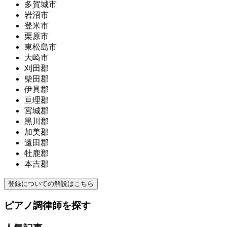
多賀城市
岩沼市
登米市
栗原市
東松島市
大崎市
刈田郡
柴田郡
伊具郡
亘理郡
宮城郡
黒川郡
加美郡
遠田郡
牡鹿郡
本吉郡
登録についての解説はこちら
ピアノ調律師を探す