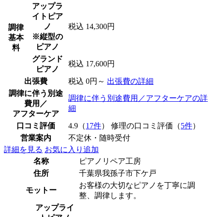
アップラ
イトピア
ノ
税込 14,300円
調律
※縦型の
基本
ピアノ
料
グランド
税込 17,600円
ピアノ
出張費
税込 0円～
出張費の詳細
調律に伴う別途
調律に伴う別途費用／アフターケアの詳
費用／
細
アフターケア
口コミ評価
4.9（
17件
） 修理の口コミ評価（
5件
）
営業案内
不定休・随時受付
詳細を見る
お気に入り追加
名称
ピアノリペア工房
住所
千葉県我孫子市下ケ戸
お客様の大切なピアノを丁寧に調
モットー
整、調律します。
アップライ