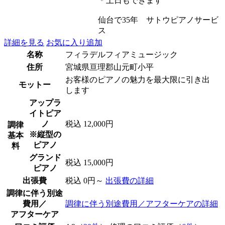
＊土日もできます
仙台で35年 サトウピアノサービ
ス
詳細を見る
お気に入り追加
名称
フィラデルフィアミュージック
住所
宮城県亘理郡山元町小平
お客様のピアノの魅力を最大限に引き出
モットー
します
アップラ
イトピア
ノ
税込 12,000円
調律
※縦型の
基本
ピアノ
料
グランド
税込 15,000円
ピアノ
出張費
税込 0円～
出張費の詳細
調律に伴う別途
費用／
調律に伴う別途費用／アフターケアの詳細
アフターケア