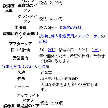
トピアノ
税込 12,100円
※縦型のピ
調律基
アノ
本料
グランドピ
税込 16,500円
アノ
出張費
税込 0円～
出張費の詳細
調律に伴う別途費用
調律に伴う別途費用／アフターケアの
／
詳細
アフターケア
口コミ評価
5.0（
2件
） 修理の口コミ評価（
1件
）
年中無休のためご希望の日時に合わせ
営業案内
てお伺い致します。
詳細を見る
お気に入り追加
名称
銘弦堂
住所
埼玉県さいたま市緑区
大切な楽器をより善い状態にしま
モットー
す。
アップライト
ピアノ
税込 13,200円
※縦型のピア
調律基