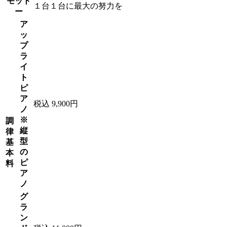
モット
１台１台に最大の努力を
ー
ア
ッ
プ
ラ
イ
ト
ピ
ア
税込 9,900円
ノ
※
調
縦
律
型
基
の
本
ピ
料
ア
ノ
グ
ラ
ン