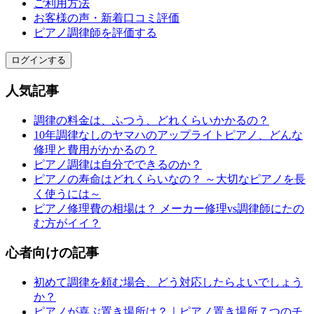
ご利用方法
お客様の声・新着口コミ評価
ピアノ調律師を評価する
ログインする
人気記事
調律の料金は、ふつう、どれくらいかかるの？
10年調律なしのヤマハのアップライトピアノ、どんな
修理と費用がかかるの？
ピアノ調律は自分でできるのか？
ピアノの寿命はどれくらいなの？ ～大切なピアノを長
く使うには～
ピアノ修理費の相場は？ メーカー修理vs調律師にたの
む方がイイ？
心者向けの記事
初めて調律を頼む場合、どう対応したらよいでしょう
か？
ピアノが喜ぶ置き場所は？｜ピアノ置き場所７つのチ