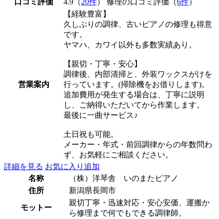
口コミ評価
4.9（
20件
） 修理の口コミ評価（
6件
）
【経験豊富】
久しぶりの調律、古いピアノの修理も得意
です。
ヤマハ、カワイ以外も多数実績あり。
【親切・丁寧・安心】
調律後、内部清掃と、外装ワックスがけを
営業案内
行っています。(掃除機をお借りします)。
追加費用が発生する場合は、丁寧に説明
し、ご納得いただいてから作業します。
最後に一曲サービス♪
土日祝も可能。
メーカー・年式・前回調律からの年数問わ
ず、お気軽にご相談ください。
詳細を見る
お気に入り追加
名称
（株）洋琴舎 いのまたピアノ
住所
新潟県長岡市
親切丁寧・迅速対応・安心安価、運搬か
モットー
ら修理まで何でもできる調律師。