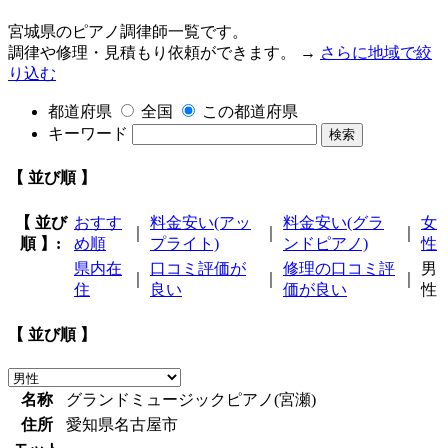
宮城県のピアノ調律師一覧です。
調律や修理・見積もり依頼ができます。 →
さらに地域で絞
り込む
都道府県
全国
この都道府県
キーワード
検索
【 並び順 】
【 並び
おすす
料金安い(アッ
料金安い(グラ
女
｜
｜
｜
順 】:
め順
プライト)
ンドピアノ)
性
県内在
口コミ評価が
修理の口コミ評
男
｜
｜
｜
住
良い
価が良い
性
【 並び順 】
名称
グランドミュージックピアノ(宮瀬)
住所
愛知県名古屋市