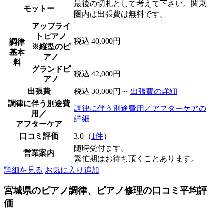
最後の切札として考えて下さい。関東
モットー
圏内は出張費は無料です。
アップライ
トピアノ
税込 40,000円
調律
※縦型のピ
基本
アノ
料
グランドピ
税込 42,000円
アノ
出張費
税込 30,000円～
出張費の詳細
調律に伴う別途費
調律に伴う別途費用／アフターケアの
用／
詳細
アフターケア
口コミ評価
3.0（
1件
）
随時受付ます。
営業案内
繁忙期はお待ち頂くことあります。
詳細を見る
お気に入り追加
宮城県のピアノ調律、ピアノ修理の口コミ平均評
価