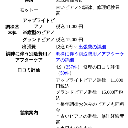
住所
宮城県仙台市
古いピアノの調律、修理経験豊
モットー
富
アップライトピ
アノ
税込 11,000円
調律基
※縦型のピアノ
本料
グランドピアノ
税込 15,000円
出張費
税込 0円～
出張費の詳細
調律に伴う別途費用／
調律に伴う別途費用／アフターケ
アフターケア
アの詳細
4.9（
357件
） 修理の口コミ評価
口コミ評価
（
50件
）
アップライトピアノ調律 11,000
円税込
グランドピアノ調律 15,000円税
込
＊長年調律お休みのピアノも同料
金
営業案内
＊古いピアノの調律、修理経験豊
富