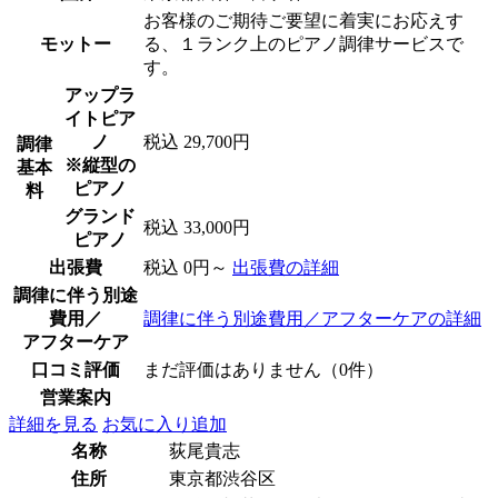
お客様のご期待ご要望に着実にお応えす
モットー
る、１ランク上のピアノ調律サービスで
す。
アップラ
イトピア
ノ
税込 29,700円
調律
※縦型の
基本
ピアノ
料
グランド
税込 33,000円
ピアノ
出張費
税込 0円～
出張費の詳細
調律に伴う別途
費用／
調律に伴う別途費用／アフターケアの詳細
アフターケア
口コミ評価
まだ評価はありません（0件）
営業案内
詳細を見る
お気に入り追加
名称
荻尾貴志
住所
東京都渋谷区