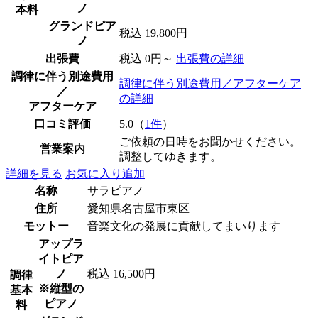
ノ
本料
グランドピア
税込 19,800円
ノ
出張費
税込 0円～
出張費の詳細
調律に伴う別途費用
調律に伴う別途費用／アフターケア
／
の詳細
アフターケア
口コミ評価
5.0（
1件
）
ご依頼の日時をお聞かせください。
営業案内
調整してゆきます。
詳細を見る
お気に入り追加
名称
サラピアノ
住所
愛知県名古屋市東区
モットー
音楽文化の発展に貢献してまいります
アップラ
イトピア
ノ
税込 16,500円
調律
※縦型の
基本
ピアノ
料