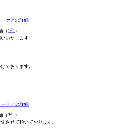
ターケアの詳細
価（
1件
）
伺いいたします
掛けております。
ターケアの詳細
価（
3件
）
優先させて頂いております。