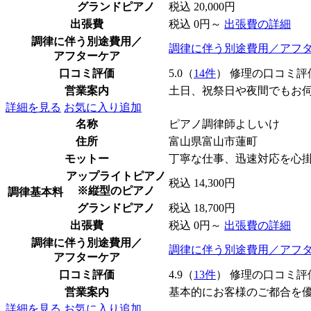
グランドピアノ
税込 20,000円
出張費
税込 0円～
出張費の詳細
調律に伴う別途費用／
調律に伴う別途費用／アフ
アフターケア
口コミ評価
5.0（
14件
） 修理の口コミ評
営業案内
土日、祝祭日や夜間でもお
詳細を見る
お気に入り追加
名称
ピアノ調律師よしいけ
住所
富山県富山市蓮町
モットー
丁寧な仕事、迅速対応を心
アップライトピアノ
税込 14,300円
※縦型のピアノ
調律基本料
グランドピアノ
税込 18,700円
出張費
税込 0円～
出張費の詳細
調律に伴う別途費用／
調律に伴う別途費用／アフ
アフターケア
口コミ評価
4.9（
13件
） 修理の口コミ評
営業案内
基本的にお客様のご都合を
詳細を見る
お気に入り追加