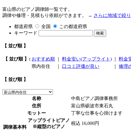
富山県のピアノ調律師一覧です。
調律や修理・見積もり依頼ができます。 →
さらに地域で絞り
都道府県
全国
この都道府県
キーワード
検索
【 並び順 】
【 並び順 】:
おすすめ順
｜
料金安い(アップライト)
｜
料金
県内在住
｜
口コミ評価が良い
｜
修理
【 並び順 】
名称
中島ピアノ調律事務所
住所
富山県砺波市東石丸
モットー
丁寧な仕事を心掛けます
アップライトピアノ
税込 16,000円
※縦型のピアノ
調律基本料