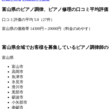
富山県のピアノ調律、ピアノ修理の口コミ平均評価
口コミ評価の平均
5.0（27件）
富山県の価格帯 14300円～20000円（料金のめやす）
富山県全域でお客様を募集しているピアノ調律師の
富山県
富山市
高岡市
魚津市
氷見市
滑川市
黒部市
砺波市
小矢部市
南砺市