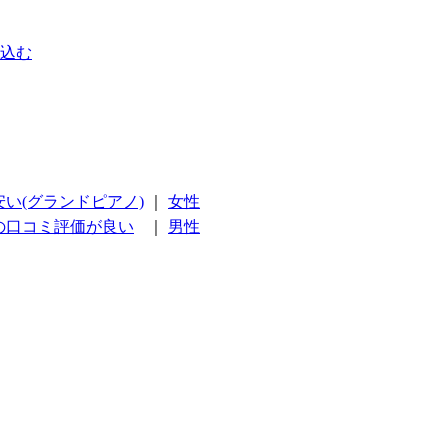
込む
安い(グランドピアノ)
｜
女性
の口コミ評価が良い
｜
男性