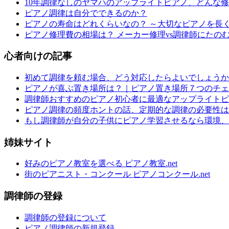
10年調律なしのヤマハのアップライトピアノ、どんな
ピアノ調律は自分でできるのか？
ピアノの寿命はどれくらいなの？ ～大切なピアノを長
ピアノ修理費の相場は？ メーカー修理vs調律師にたの
心者向けの記事
初めて調律を頼む場合、どう対応したらよいでしょうか
ピアノが喜ぶ置き場所は？｜ピアノ置き場所７つのチェ
調律師おすすめのピアノ初心者に最適なアップライトピ
ピアノ調律の頻度ホントの話、定期的な調律の必要性は
もし調律師が自分の子供にピアノ学習させるなら環境、
姉妹サイト
好みのピアノ教室を選べる ピアノ教室.net
街のピアニスト・コンクール ピアノコンクール.net
調律師の登録
調律師の登録について
ピアノ調律師の新規登録