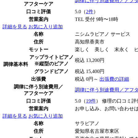
調律に伴う別途費用／アフ
アフターケア
口コミ評価
5.0（
2件
）
営業案内
TEL 受付 9時〜18時
詳細を見る
お気に入り追加
名称
ニシムラピアノ サービス
住所
高知県香美市
モットー
楽しく 美しく 末永く 
アップライトピアノ
税込 13,200円
※縦型のピアノ
調律基本料
グランドピアノ
税込 15,400円
出張費
税込 0円～
出張費の詳細
調律に伴う別途費用／
調律に伴う別途費用／アフ
アフターケア
口コミ評価
5.0（
19件
） 修理の口コミ評
営業案内
お申し込み、お問い合わせ
詳細を見る
お気に入り追加
名称
サラピアノ
住所
愛知県名古屋市東区