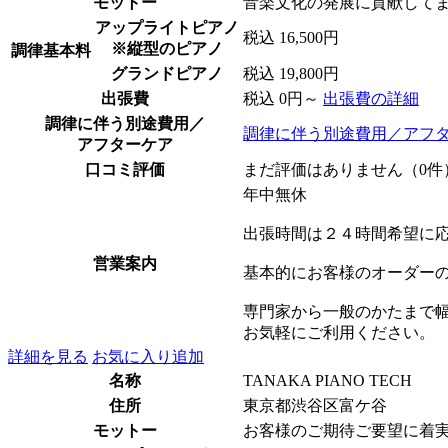
モットー
音楽文化の発展に貢献して
アップライトピアノ
税込 16,500円
※縦型のピアノ
調律基本料
グランドピアノ
税込 19,800円
出張費
税込 0円～
出張費の詳細
調律に伴う別途費用／
調律に伴う別途費用／アフ
アフターケア
口コミ評価
まだ評価はありません（0件
年中無休
出張時間は２４時間希望に
営業案内
基本的にお客様のオーダー
専門家から一般のかたまで
お気軽にご利用ください。
詳細を見る
お気に入り追加
名称
TANAKA PIANO TECH
住所
東京都渋谷区富ケ谷
モットー
お客様のご期待ご要望に着