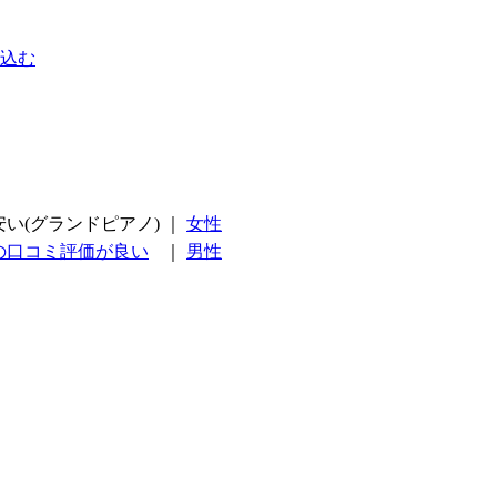
込む
安い(グランドピアノ)
｜
女性
の口コミ評価が良い
｜
男性