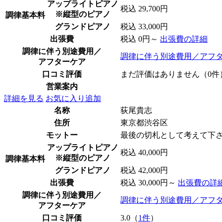
アップライトピアノ
税込 29,700円
※縦型のピアノ
調律基本料
グランドピアノ
税込 33,000円
出張費
税込 0円～
出張費の詳細
調律に伴う別途費用／
調律に伴う別途費用／アフ
アフターケア
口コミ評価
まだ評価はありません（0件
営業案内
詳細を見る
お気に入り追加
名称
荻尾貴志
住所
東京都渋谷区
モットー
最後の切札として考えて下
アップライトピアノ
税込 40,000円
※縦型のピアノ
調律基本料
グランドピアノ
税込 42,000円
出張費
税込 30,000円～
出張費の詳
調律に伴う別途費用／
調律に伴う別途費用／アフ
アフターケア
口コミ評価
3.0（
1件
）