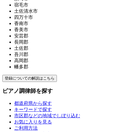
宿毛市
土佐清水市
四万十市
香南市
香美市
安芸郡
長岡郡
土佐郡
吾川郡
高岡郡
幡多郡
登録についての解説はこちら
ピアノ調律師を探す
都道府県から探す
キーワードで探す
市区郡などの地域でしぼり込む
お気に入りを見る
ご利用方法