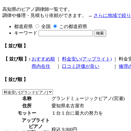
高知県のピアノ調律師一覧です。
調律や修理・見積もり依頼ができます。 →
さらに地域で絞り
都道府県
全国
この都道府県
キーワード
検索
【 並び順 】
【 並び順 】:
おすすめ順
｜
料金安い(アップライト)
｜
料金
県内在住
｜
口コミ評価が良い
｜
修理
【 並び順 】
名称
グランドミュージックピアノ(宮瀬)
住所
愛知県名古屋市
モットー
１台１台に最大の努力を
アップライト
ピアノ
税込 9,900円