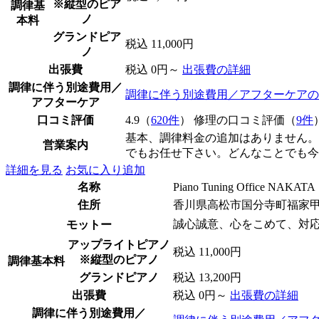
※縦型のピア
調律基
ノ
本料
グランドピア
税込 11,000円
ノ
出張費
税込 0円～
出張費の詳細
調律に伴う別途費用／
調律に伴う別途費用／アフターケアの
アフターケア
口コミ評価
4.9（
620件
） 修理の口コミ評価（
9件
基本、調律料金の追加はありません。
営業案内
でもお任せ下さい。どんなことでも今
詳細を見る
お気に入り追加
名称
Piano Tuning Office NAKATA
住所
香川県高松市国分寺町福家
誠心誠意、心をこめて、対応
モットー
アップライトピアノ
税込 11,000円
※縦型のピアノ
調律基本料
グランドピアノ
税込 13,200円
出張費
税込 0円～
出張費の詳細
調律に伴う別途費用／