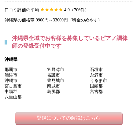
口コミ評価の平均
4.9（706件）
沖縄県の価格帯 9900円～33000円（料金のめやす）
沖縄県全域でお客様を募集しているピアノ調律
師の登録受付中です
沖縄県
那覇市
宜野湾市
石垣市
浦添市
名護市
糸満市
沖縄市
豊見城市
うるま市
宮古島市
南城市
国頭郡
中頭郡
島尻郡
宮古郡
八重山郡
登録についての解説はこちら