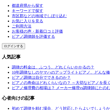
都道府県から探す
キーワードで探す
市区郡などの地域でしぼり込む
お気に入りを見る
ご利用方法
お客様の声・新着口コミ評価
ピアノ調律師を評価する
ログインする
人気記事
調律の料金は、ふつう、どれくらいかかるの？
10年調律なしのヤマハのアップライトピアノ、どんな
ピアノ調律は自分でできるのか？
ピアノの寿命はどれくらいなの？ ～大切なピアノを長
ピアノ修理費の相場は？ メーカー修理vs調律師にたの
心者向けの記事
初めて調律を頼む場合、どう対応したらよいでしょうか