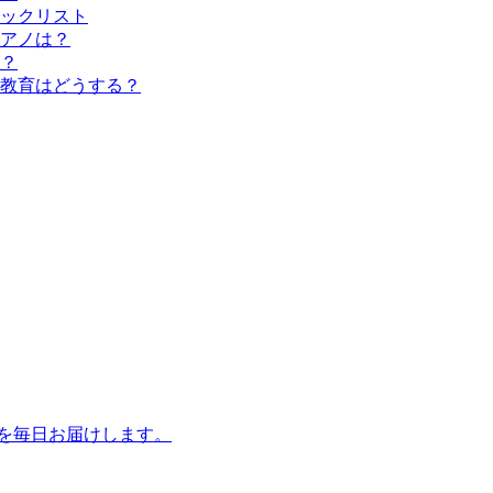
ックリスト
アノは？
？
教育はどうする？
話を毎日お届けします。