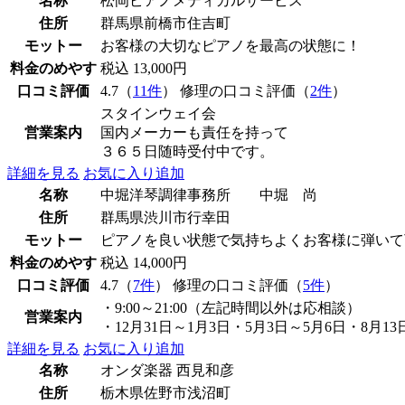
名称
松岡ピアノメディカルサービス
住所
群馬県前橋市住吉町
モットー
お客様の大切なピアノを最高の状態に！
料金のめやす
税込 13,000円
口コミ評価
4.7（
11件
） 修理の口コミ評価（
2件
）
スタインウェイ会
営業案内
国内メーカーも責任を持って
３６５日随時受付中です。
詳細を見る
お気に入り追加
名称
中堀洋琴調律事務所 中堀 尚
住所
群馬県渋川市行幸田
モットー
ピアノを良い状態で気持ちよくお客様に弾いて
料金のめやす
税込 14,000円
口コミ評価
4.7（
7件
） 修理の口コミ評価（
5件
）
・9:00～21:00（左記時間以外は応相談）
営業案内
・12月31日～1月3日・5月3日～5月6日・8月1
詳細を見る
お気に入り追加
名称
オンダ楽器 西見和彦
住所
栃木県佐野市浅沼町