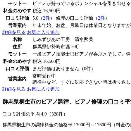
モットー
ピアノが持っているポテンシャルを引き出せる
料金のめやす
税込 16,500円
口コミ評価
5.0（
2件
） 修理の口コミ評価（
2件
）
営業案内
年末年始、お盆、月曜日は休業日となりますが
詳細を見る
お気に入り追加
名称
しみずぴあの工房 清水照美
住所
群馬県伊勢崎市堀下町
モットー
一級ピアノ技能士◎ピアノが喜ぶ♬そして、弾
料金のめやす
税込 16,500円
口コミ評価
まだ評価はありません（0件）
常時受付中
営業案内
調律中など、すぐに対応できない時は折り返し
詳細を見る
お気に入り追加
群馬県桐生市のピアノ調律、ピアノ修理の口コミ平
口コミ評価の平均
4.9（328件）
群馬県桐生市の調律料金の価格帯 13000円～17600円（料金