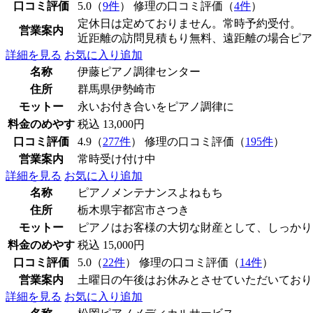
口コミ評価
5.0（
9件
） 修理の口コミ評価（
4件
）
定休日は定めておりません。常時予約受付。
営業案内
近距離の訪問見積もり無料、遠距離の場合ピア
詳細を見る
お気に入り追加
名称
伊藤ピアノ調律センター
住所
群馬県伊勢崎市
モットー
永いお付き合いをピアノ調律に
料金のめやす
税込 13,000円
口コミ評価
4.9（
277件
） 修理の口コミ評価（
195件
）
営業案内
常時受け付け中
詳細を見る
お気に入り追加
名称
ピアノメンテナンスよねもち
住所
栃木県宇都宮市さつき
モットー
ピアノはお客様の大切な財産として、しっかり
料金のめやす
税込 15,000円
口コミ評価
5.0（
22件
） 修理の口コミ評価（
14件
）
営業案内
土曜日の午後はお休みとさせていただいており
詳細を見る
お気に入り追加