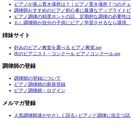
ピアノが喜ぶ置き場所は？｜ピアノ置き場所７つのチェ
調律師おすすめのピアノ初心者に最適なアップライトピ
ピアノ調律の頻度ホントの話、定期的な調律の必要性は
もし調律師が自分の子供にピアノ学習させるなら環境、
姉妹サイト
好みのピアノ教室を選べる ピアノ教室.net
街のピアニスト・コンクール ピアノコンクール.net
調律師の登録
調律師の登録について
ピアノ調律師の新規登録
ピアノ調律師・ログイン
メルマガ登録
人気調律師達がやさしく語る♪ ピアノと調律に役立つ