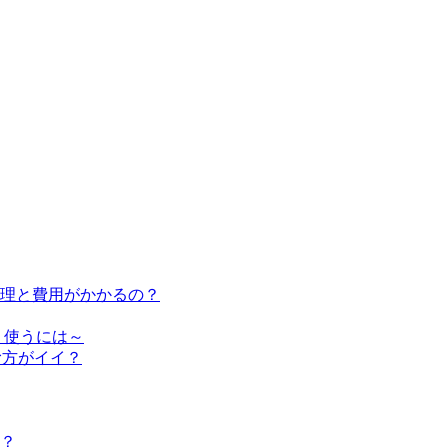
修理と費用がかかるの？
く使うには～
む方がイイ？
？