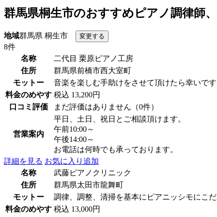
群馬県桐生市のおすすめピアノ調律師、
地域
群馬県 桐生市
8件
名称
二代目 栗原ピアノ工房
住所
群馬県前橋市西大室町
モットー
音楽を楽しむ手助けをさせて頂けたら幸いです
料金のめやす
税込 13,200円
口コミ評価
まだ評価はありません（0件）
平日、土日、祝日とご相談頂けます。
午前10:00～
営業案内
午後14:00～
お電話は何時でも承っております。
詳細を見る
お気に入り追加
名称
武藤ピアノクリニック
住所
群馬県太田市龍舞町
モットー
調律、調整、清掃を基本にピアニッシモにこだ
料金のめやす
税込 13,000円