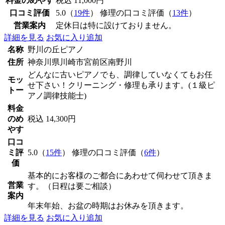
料金のめやす
税込 11,000円
口コミ評価
5.0（
19件
） 修理の口コミ評価（
13件
）
営業案内
定休日は特に設けておりません。
詳細を見る
お気に入り追加
名称
野川の丘ピアノ
住所
神奈川県川崎市宮前区南野川
どんなに古いピアノでも、調律していなくてもお任
モッ
せ下さい！クリーニング・修理も承ります。(１級ピ
トー
アノ調律技能士)
料金
のめ
税込 14,300円
やす
口コ
ミ評
5.0（
15件
） 修理の口コミ評価（
6件
）
価
基本的にお客様のご都合にあわせて伺わせて頂きま
営業
す。（日程は要ご相談）
案内
年末年始、お盆の時期はお休みを頂きます。
詳細を見る
お気に入り追加