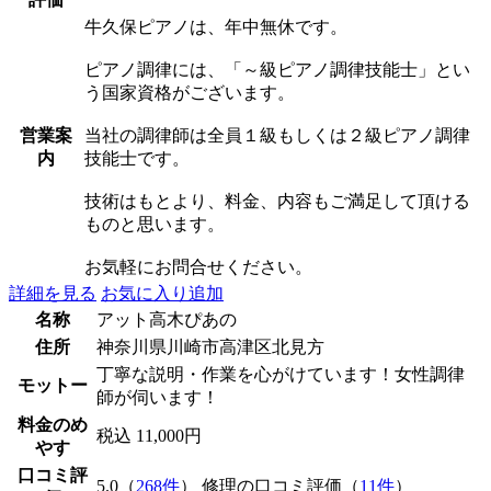
牛久保ピアノは、年中無休です。
ピアノ調律には、「～級ピアノ調律技能士」とい
う国家資格がございます。
営業案
当社の調律師は全員１級もしくは２級ピアノ調律
内
技能士です。
技術はもとより、料金、内容もご満足して頂ける
ものと思います。
お気軽にお問合せください。
詳細を見る
お気に入り追加
名称
アット高木ぴあの
住所
神奈川県川崎市高津区北見方
丁寧な説明・作業を心がけています！女性調律
モットー
師が伺います！
料金のめ
税込 11,000円
やす
口コミ評
5.0（
268件
） 修理の口コミ評価（
11件
）