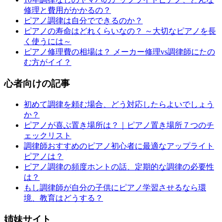
修理と費用がかかるの？
ピアノ調律は自分でできるのか？
ピアノの寿命はどれくらいなの？ ～大切なピアノを長
く使うには～
ピアノ修理費の相場は？ メーカー修理vs調律師にたの
む方がイイ？
心者向けの記事
初めて調律を頼む場合、どう対応したらよいでしょう
か？
ピアノが喜ぶ置き場所は？｜ピアノ置き場所７つのチ
ェックリスト
調律師おすすめのピアノ初心者に最適なアップライト
ピアノは？
ピアノ調律の頻度ホントの話、定期的な調律の必要性
は？
もし調律師が自分の子供にピアノ学習させるなら環
境、教育はどうする？
姉妹サイト