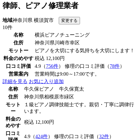
律師、ピアノ修理業者
地域
神奈川県 横須賀市
10件
名称
横浜ピアノチューニング
住所
神奈川県川崎市幸区
モットー
ピアノを大切にする気持ちを大切にします！
料金のめやす
税込 12,100円
口コミ評価
4.9（
756件
） 修理の口コミ評価（
78件
）
営業案内
営業時間は9:00～17:00です。
詳細を見る
お気に入り追加
名称
牛久保ピアノ 牛久保寛太
住所
神奈川県相模原市緑区
モット
１級ピアノ調律技能士です。親切・丁寧に調律行
ー
います。
料金の
税込 12,100円
めやす
口コミ
4.9（
424件
） 修理の口コミ評価（
32件
）
評価