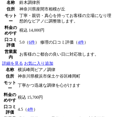
名称
鈴木調律所
住所
神奈川県座間市相模が丘
モット
丁寧・親切・真心を持ってお客様の立場になり理
ー
想的なピアノに調整致します。
料金の
税込 14,000円
めやす
口コミ
5.0（
6件
） 修理の口コミ評価（
4件
）
評価
営業案
お客様のご都合の良い日に対応致します。
内
詳細を見る
お気に入り追加
名称
横浜峰岡ピアノ調律
住所
神奈川県横浜市保土ケ谷区峰岡町
モット
丁寧かつ迅速な調律を心がけます
ー
料金の
税込 15,700円
めやす
口コミ
4.5（
4件
）
評価