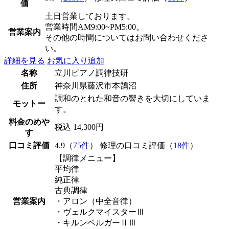
価
土日営業しております。
営業時間AM9:00~PM5:00。
営業案内
その他の時間についてはお問い合わせくださ
い。
詳細を見る
お気に入り追加
名称
立川ピアノ調律技研
住所
神奈川県藤沢市本鵠沼
調和のとれた和音の響きを大切にしていま
モットー
す。
料金のめや
税込 14,300円
す
口コミ評価
4.9（
75件
） 修理の口コミ評価（
18件
）
【調律メニュー】
平均律
純正律
古典調律
営業案内
・アロン（中全音律）
・ヴェルクマイスターⅢ
・キルンベルガーⅡⅢ