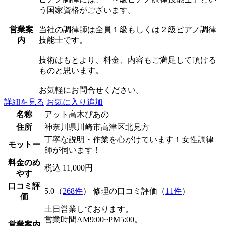
う国家資格がございます。
営業案
当社の調律師は全員１級もしくは２級ピアノ調律
内
技能士です。
技術はもとより、料金、内容もご満足して頂ける
ものと思います。
お気軽にお問合せください。
詳細を見る
お気に入り追加
名称
アット高木ぴあの
住所
神奈川県川崎市高津区北見方
丁寧な説明・作業を心がけています！女性調律
モットー
師が伺います！
料金のめ
税込 11,000円
やす
口コミ評
5.0（
268件
） 修理の口コミ評価（
11件
）
価
土日営業しております。
営業時間AM9:00~PM5:00。
営業案内