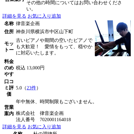
その他の時間についてはお問い合わせくださ
い。
詳細を見る
お気に入り追加
名称
律音楽企画
住所
神奈川県横浜市中区山下町
古いピアノや期間の空いたピアノで
モッ
も大歓迎！ 愛情をもって、穏やか
トー
に対応いたします。
料金
のめ
税込 13,000円
やす
口コ
ミ評
5.0（
23件
）
価
年中無休、時間制限もございません。
営業
株式会社 律音楽企画
案内
法人番号 7020001164018
詳細を見る
お気に入り追加
名称
杜の調律所