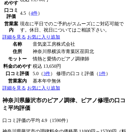
めやす
口コミ
4.5（
4件
）
評価
営業案
現在に平日でのご予約がスムーズにご対応可能で
内
す。休日、祝日についてはご相談下さい。
詳細を見る
お気に入り追加
名称
音気楽工房株式会社
住所
神奈川県横浜市青葉区荏田北
モットー
情熱と愛情のピアノ調律師
料金のめやす
税込 13,650円
口コミ評価
5.0（
3件
） 修理の口コミ評価（
1件
）
営業案内
基本年中無休
詳細を見る
お気に入り追加
神奈川県藤沢市のピアノ調律、ピアノ修理の口コ
ミ平均評価
口コミ評価の平均
4.9（1590件）
神奈川県藤沢市の調律料金の価格帯 11000円～15700円（料