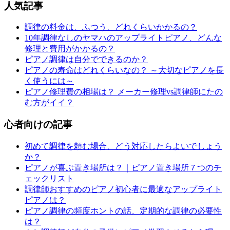
人気記事
調律の料金は、ふつう、どれくらいかかるの？
10年調律なしのヤマハのアップライトピアノ、どんな
修理と費用がかかるの？
ピアノ調律は自分でできるのか？
ピアノの寿命はどれくらいなの？ ～大切なピアノを長
く使うには～
ピアノ修理費の相場は？ メーカー修理vs調律師にたの
む方がイイ？
心者向けの記事
初めて調律を頼む場合、どう対応したらよいでしょう
か？
ピアノが喜ぶ置き場所は？｜ピアノ置き場所７つのチ
ェックリスト
調律師おすすめのピアノ初心者に最適なアップライト
ピアノは？
ピアノ調律の頻度ホントの話、定期的な調律の必要性
は？