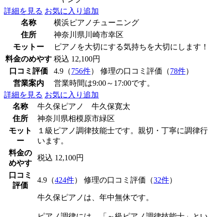
詳細を見る
お気に入り追加
名称
横浜ピアノチューニング
住所
神奈川県川崎市幸区
モットー
ピアノを大切にする気持ちを大切にします！
料金のめやす
税込 12,100円
口コミ評価
4.9（
756件
） 修理の口コミ評価（
78件
）
営業案内
営業時間は9:00～17:00です。
詳細を見る
お気に入り追加
名称
牛久保ピアノ 牛久保寛太
住所
神奈川県相模原市緑区
モット
１級ピアノ調律技能士です。親切・丁寧に調律行
ー
います。
料金の
税込 12,100円
めやす
口コミ
4.9（
424件
） 修理の口コミ評価（
32件
）
評価
牛久保ピアノは、年中無休です。
ピアノ調律には、「～級ピアノ調律技能士」とい