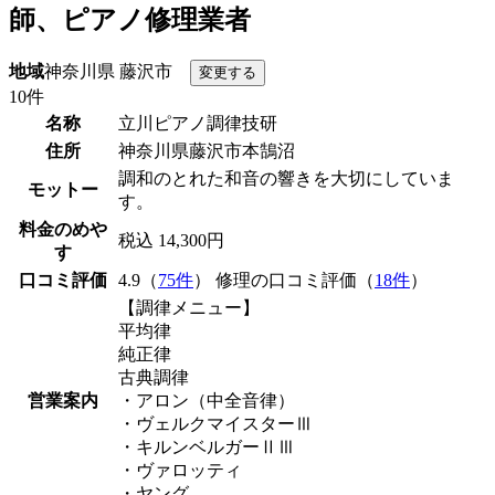
師、ピアノ修理業者
地域
神奈川県 藤沢市
10件
名称
立川ピアノ調律技研
住所
神奈川県藤沢市本鵠沼
調和のとれた和音の響きを大切にしていま
モットー
す。
料金のめや
税込 14,300円
す
口コミ評価
4.9（
75件
） 修理の口コミ評価（
18件
）
【調律メニュー】
平均律
純正律
古典調律
営業案内
・アロン（中全音律）
・ヴェルクマイスターⅢ
・キルンベルガーⅡⅢ
・ヴァロッティ
・ヤング