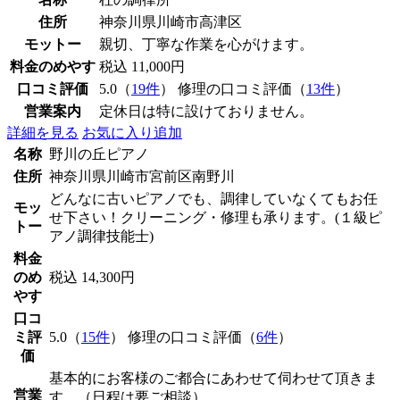
住所
神奈川県川崎市高津区
モットー
親切、丁寧な作業を心がけます。
料金のめやす
税込 11,000円
口コミ評価
5.0（
19件
） 修理の口コミ評価（
13件
）
営業案内
定休日は特に設けておりません。
詳細を見る
お気に入り追加
名称
野川の丘ピアノ
住所
神奈川県川崎市宮前区南野川
どんなに古いピアノでも、調律していなくてもお任
モッ
せ下さい！クリーニング・修理も承ります。(１級ピ
トー
アノ調律技能士)
料金
のめ
税込 14,300円
やす
口コ
ミ評
5.0（
15件
） 修理の口コミ評価（
6件
）
価
基本的にお客様のご都合にあわせて伺わせて頂きま
営業
す。（日程は要ご相談）