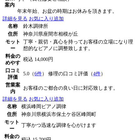
案内
年末年始、お盆の時期はお休みを頂きます。
詳細を見る
お気に入り追加
名称
鈴木調律所
住所
神奈川県座間市相模が丘
モット
丁寧・親切・真心を持ってお客様の立場になり理
ー
想的なピアノに調整致します。
料金の
税込 14,000円
めやす
口コミ
5.0（
6件
） 修理の口コミ評価（
4件
）
評価
営業案
お客様のご都合の良い日に対応致します。
内
詳細を見る
お気に入り追加
名称
横浜峰岡ピアノ調律
住所
神奈川県横浜市保土ケ谷区峰岡町
モット
丁寧かつ迅速な調律を心がけます
ー
料金の
税込 15,700円