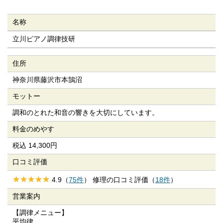
名称
立川ピアノ調律技研
住所
神奈川県藤沢市本鵠沼
モットー
調和のとれた和音の響きを大切にしています。
料金のめやす
税込 14,300円
口コミ評価
4.9（
75件
） 修理の口コミ評価（
18件
）
営業案内
【調律メニュー】
平均律