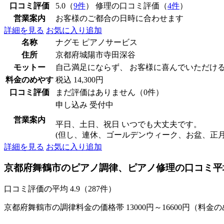
口コミ評価
5.0（
9件
） 修理の口コミ評価（
4件
）
営業案内
お客様のご都合の日時に合わせます
詳細を見る
お気に入り追加
名称
ナグモ ピアノサービス
住所
京都府城陽市寺田深谷
モットー
自己満足にならず、 お客様に喜んでいただけ
料金のめやす
税込 14,300円
口コミ評価
まだ評価はありません（0件）
申し込み 受付中
営業案内
平日、土日、祝日 いつでも大丈夫です。
(但し、連休、ゴールデンウィーク、お盆、正月
詳細を見る
お気に入り追加
京都府舞鶴市のピアノ調律、ピアノ修理の口コミ平
口コミ評価の平均
4.9（287件）
京都府舞鶴市の調律料金の価格帯 13000円～16600円（料金