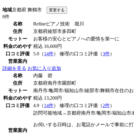
地域
京都府 舞鶴市
8件
名称
Refineピアノ技術 堀川
住所
京都府綾部市多田町
モットー
お客様の安心とピアノへの愛情を第一に
料金のめやす
税込 16,600円
口コミ評価
5.0（
14件
） 修理の口コミ評価（
3件
）
営業案内
詳細を見る
お気に入り追加
名称
内藤 碧
住所
京都府南丹市園部町
モットー
南丹市/亀岡市/福知山市/綾部市/舞鶴市在住の
料金のめやす
税込 13,200円
口コミ評価
4.9（
14件
） 修理の口コミ評価（
2件
）
訪問可能地域→京都府南丹市/亀岡市/福知山市/
お伺いする日時は、お電話かメールで事前に打
営業案内