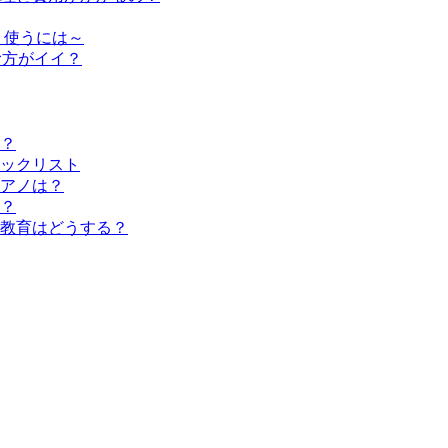
く使うには～
む方がイイ？
？
ックリスト
アノは？
？
教育はどうする？