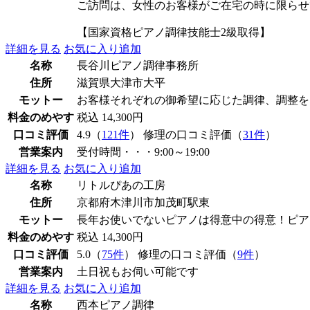
ご訪問は、女性のお客様がご在宅の時に限らせ
【国家資格ピアノ調律技能士2級取得】
詳細を見る
お気に入り追加
名称
長谷川ピアノ調律事務所
住所
滋賀県大津市大平
モットー
お客様それぞれの御希望に応じた調律、調整を
料金のめやす
税込 14,300円
口コミ評価
4.9（
121件
） 修理の口コミ評価（
31件
）
営業案内
受付時間・・・9:00～19:00
詳細を見る
お気に入り追加
名称
リトルぴあの工房
住所
京都府木津川市加茂町駅東
モットー
長年お使いでないピアノは得意中の得意！ピア
料金のめやす
税込 14,300円
口コミ評価
5.0（
75件
） 修理の口コミ評価（
9件
）
営業案内
土日祝もお伺い可能です
詳細を見る
お気に入り追加
名称
西本ピアノ調律