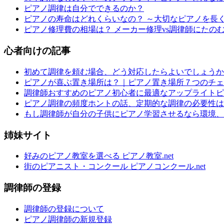
ピアノ調律は自分でできるのか？
ピアノの寿命はどれくらいなの？ ～大切なピアノを長
ピアノ修理費の相場は？ メーカー修理vs調律師にたの
心者向けの記事
初めて調律を頼む場合、どう対応したらよいでしょうか
ピアノが喜ぶ置き場所は？｜ピアノ置き場所７つのチェ
調律師おすすめのピアノ初心者に最適なアップライトピ
ピアノ調律の頻度ホントの話、定期的な調律の必要性は
もし調律師が自分の子供にピアノ学習させるなら環境、
姉妹サイト
好みのピアノ教室を選べる ピアノ教室.net
街のピアニスト・コンクール ピアノコンクール.net
調律師の登録
調律師の登録について
ピアノ調律師の新規登録