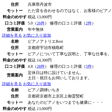
住所
兵庫県丹波市
モットー
ただ音を合わせるのではなく、お客様のピアノ
料金のめやす
税込 13,000円
口コミ評価
5.0（
26件
） 修理の口コミ評価（
2件
）
営業案内
年中無休
詳細を見る
お気に入り追加
名称
ピアノアトリエRest
住所
京都府宇治市槇島町
モットー
ピアノについて丁寧な説明と、丁寧な仕事を。
料金のめやす
税込 14,300円
口コミ評価
4.8（
28件
） 修理の口コミ評価（
5件
）
定休日は特に設けていません。
営業案内
土日・祝日もお伺いしております。
詳細を見る
お気に入り追加
名称
ピアノ調律いちき
住所
京都府京都市上京区上御霊竪町
モットー
あなたのピアノをいつまでも健康に・・・
料金のめやす
税込 13,000円