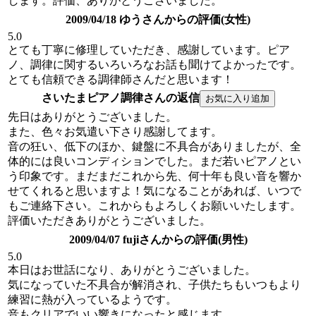
します。評価、ありがとうございました。
2009/04/18 ゆうさんからの評価(女性)
5.0
とても丁寧に修理していただき、感謝しています。ピア
ノ、調律に関するいろいろなお話も聞けてよかったです。
とても信頼できる調律師さんだと思います！
さいたまピアノ調律さんの返信
先日はありがとうございました。
また、色々お気遣い下さり感謝してます。
音の狂い、低下のほか、鍵盤に不具合がありましたが、全
体的には良いコンディションでした。まだ若いピアノとい
う印象です。まだまだこれから先、何十年も良い音を響か
せてくれると思いますよ！気になることがあれば、いつで
もご連絡下さい。これからもよろしくお願いいたします。
評価いただきありがとうございました。
2009/04/07 fujiさんからの評価(男性)
5.0
本日はお世話になり、ありがとうございました。
気になっていた不具合が解消され、子供たちもいつもより
練習に熱が入っているようです。
音もクリアでいい響きになったと感じます。