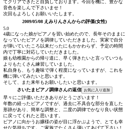
てクリアできたと自負しております。今回を機に、豊かな
音色を楽しんで下さいませ！
次回もよろしくお願いいたします。
2009/05/08 えみりんさんからの評価(女性)
5.0
4歳になった娘がピアノを習い始めたので、長年そのままに
なっていたピアノを調律していただきました。実家で自分
が弾いていたころ以来だったにもかかわらず、予定の時間
内で丁寧に対応していただきました。
娘も幼稚園からの帰り道に、早く弾きたいと言っていつも
よりもたくさん練習していました。
私自身も、もう趣味で弾く程度になっていますが、これを
機に弾いてみたいと思います。
そして、また来年もお願いしたいと思います。
さいたまピアノ調律さんの返信
早々にご評価いただきありがとうございます！
年数の経ったピアノですが、過去に不具合な部分を直した
形跡があり、簡単な調整と、二度の調律でかなり良い状態
に戻ってくれたと思います。
ピアノに向かうお嬢様の姿が目に浮かぶようで、とても幸
せな気持ちです。ご家族でたくさん弾いてあげて下さい！