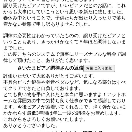
譲り受けたピアノですが、いいピアノだとのお話に、これ
からも大事にしていこうという思いを新たに致しました。
春休み中ということで、子供たちが出たり入ったりで落ち
着かない状態で申し訳ありませんでした。
調律の必要性はわかっていたものの、譲り受けたピアノと
いうこともあり、きっかけがなくて５年ほど調律しないま
までした。
この度こちらのシステムで無事にリーズナブルな料金で調
律して頂けたこと、ありがたく思います。
さいたまピアノ調律さんの返信
評価いただいて大変ありがとうございます。
不具合だった鍵盤や弱音ペダルなど、気になる部分はすべ
てクリアできたと自負しております。
とても良い物を手に入れたと本当に思いますよ！アットホ
ームな雰囲気の中で気持ち良く仕事ができて感謝しており
ます。今後ピアノが落着いてくれるまで、弾く弾かないに
かかわらず最低3年間は年に一度の調律をお奨めします。
これからもよろしくお願いいたします。
ありがとうございました。