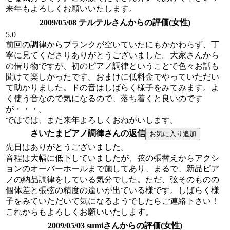
来年もよろしくお願いいたします。
2009/05/08 テルテルさんからの評価(女性)
5.0
前回の調律からブランクが空いていたにもかかわらず、丁
寧に見てくださりありがとうございました。大家さんから
の借り物ですが、初のピアノ調律ということで色々お話も
聞けて楽しかったです。おまけに低料金でやっていただい
て助かりました。ドの音はしばらく様子をみてみます。よ
く使う音なので気になるので、落ち着くと良いのです
が・・・。
ではでは、また来年よろしくおねがいします。
さいたまピアノ調律さんの返信
先日はありがとうございました。
音程は大幅に低下していましたが、弦の張替えからアクシ
ョンのオーバーホールまで施してあり、まるで、新品ピア
ノの納品調律をしている気分でした。ただ、弦そのものの
個体差と張弦の精度の違いが出ている様です。しばらく様
子をみていただいて気になるようでしたらご連絡下さい！
これからもよろしくお願いいたします。
2009/05/03 sumiさんからの評価(女性)