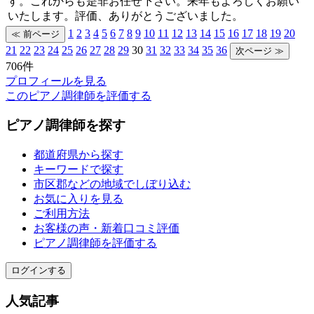
す。これからも是非お任せ下さい。来年もよろしくお願い
いたします。評価、ありがとうございました。
1
2
3
4
5
6
7
8
9
10
11
12
13
14
15
16
17
18
19
20
21
22
23
24
25
26
27
28
29
30
31
32
33
34
35
36
706件
プロフィールを見る
このピアノ調律師を評価する
ピアノ調律師を探す
都道府県から探す
キーワードで探す
市区郡などの地域でしぼり込む
お気に入りを見る
ご利用方法
お客様の声・新着口コミ評価
ピアノ調律師を評価する
ログインする
人気記事