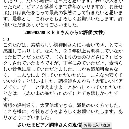
したので、だいぶ軽快になったと思います。狂いが大きか
ったため、ピアノが落着くまで数年かかりますが、お任せ
頂ければ責任をもって最高の状態にして行きたいと思いま
す。是非とも、これからもよろしくお願いいたします。評
価いただきありがとうございました。
2009/03/08 ｋｋｈさんからの評価(女性)
5.0
このたびは、素晴らしい調律師さんにお会いでき、とても
感謝しております。なんと、２０年以上も調律していなか
ったピアノだったので、（あまりの音のひどさに？）ビッ
クリされていたようですが、丁寧にみていただき、素晴ら
しい音色に戻していただきました。しかも追加料金もな
く、「こんなにまでしていただいたのに、こんなお安くて
いいの？」と思いました。調律師さんから「大変いいピア
ノです。ずーーと使えますよ」とおっしゃっていただいた
ときは、（思い出の品だったので）とても嬉しかったで
す。
皆様の評判通り、大変信頼できる、満足のいく方でした。
これを機に、今後もどうぞよろしくお願いいたします。あ
りがとうございました。
さいたまピアノ調律さんの返信