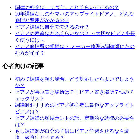
調律の料金は、ふつう、どれくらいかかるの？
10年調律なしのヤマハのアップライトピアノ、どんな
修理と費用がかかるの？
ピアノ調律は自分でできるのか？
ピアノの寿命はどれくらいなの？ ～大切なピアノを長
く使うには～
ピアノ修理費の相場は？ メーカー修理vs調律師にたの
む方がイイ？
心者向けの記事
初めて調律を頼む場合、どう対応したらよいでしょう
か？
ピアノが喜ぶ置き場所は？｜ピアノ置き場所７つのチ
ェックリスト
調律師おすすめのピアノ初心者に最適なアップライト
ピアノは？
ピアノ調律の頻度ホントの話、定期的な調律の必要性
は？
もし調律師が自分の子供にピアノ学習させるなら環
境、教育はどうする？