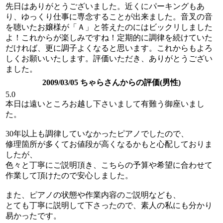
先日はありがとうございました。近くにパーキングもあ
り、ゆっくり仕事に専念することが出来ました。音叉の音
を聴いたお嬢様が「Ａ」と答えたのにはビックリしました
よ！これからが楽しみですね！定期的に調律を続けていた
だければ、更に調子よくなると思います。これからもよろ
しくお願いいたします。評価いただき、ありがとうござい
ました。
2009/03/05 ちゃらさんからの評価(男性)
5.0
本日は遠いところお越し下さいまして有難う御座いまし
た。
30年以上も調律していなかったピアノでしたので、
修理箇所が多くてお値段が高くなるかもと心配しておりま
したが、
色々と丁寧にご説明頂き、こちらの予算や希望に合わせて
作業して頂けたので安心しました。
また、ピアノの状態や作業内容のご説明なども、
とても丁寧に説明して下さったので、素人の私にも分かり
易かったです。