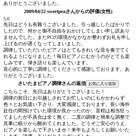
ありがとうございました。
2009/04/22 sweetpeaさんからの評価(女性)
5.0
先日はどうも有難うございました。引っ越ししたばかりで
したので、何かと御不自由をおかけしてしまい申し訳あり
ませんでした。またPCの環境がなかなか整わずお礼を申し
上げるのが遅くなってしまいました。
調律していただいたピアノはとてもきれいな音を奏でてく
れるようになりました！毎日ピアノにむかうのがとても楽
しみです。弾き語りも楽しんでいます。
良心的に丁寧に調律してくださって感謝しております。あ
りがとうございました。
さいたまピアノ調律さんの返信
こちらこそ、先日はありがとうございました！
調律の前日にお引越しされてお忙しいのにもかかわらず
色々とお気遣い下さり、大変感謝しております。長い海外
赴任の間預けていた環境が良かったのか、音程は相当狂っ
てましたが不具合は全く無く、二度の調律と簡単な調整で
見事に眠りから醒めてくれました。どうぞご安心のうえ、
ピアノを楽しんで下さいませ！来年もよろしくお願いいた