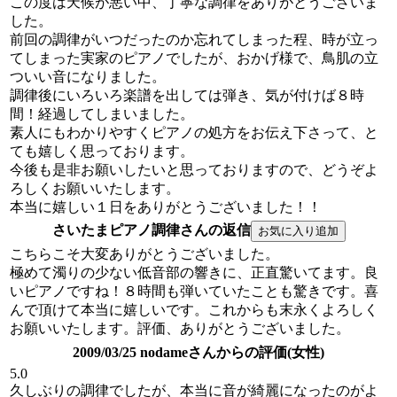
この度は天候が悪い中、丁寧な調律をありがとうございま
した。
前回の調律がいつだったのか忘れてしまった程、時が立っ
てしまった実家のピアノでしたが、おかげ様で、鳥肌の立
ついい音になりました。
調律後にいろいろ楽譜を出しては弾き、気が付けば８時
間！経過してしまいました。
素人にもわかりやすくピアノの処方をお伝え下さって、と
ても嬉しく思っております。
今後も是非お願いしたいと思っておりますので、どうぞよ
ろしくお願いいたします。
本当に嬉しい１日をありがとうございました！！
さいたまピアノ調律さんの返信
こちらこそ大変ありがとうございました。
極めて濁りの少ない低音部の響きに、正直驚いてます。良
いピアノですね！８時間も弾いていたことも驚きです。喜
んで頂けて本当に嬉しいです。これからも末永くよろしく
お願いいたします。評価、ありがとうございました。
2009/03/25 nodameさんからの評価(女性)
5.0
久しぶりの調律でしたが、本当に音が綺麗になったのがよ