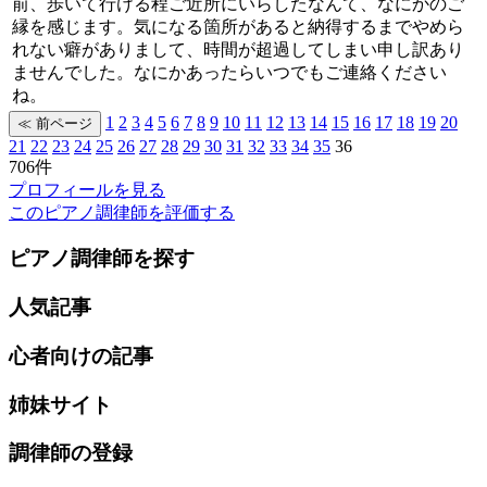
前、歩いて行ける程ご近所にいらしたなんて、なにかのご
縁を感じます。気になる箇所があると納得するまでやめら
れない癖がありまして、時間が超過してしまい申し訳あり
ませんでした。なにかあったらいつでもご連絡ください
ね。
1
2
3
4
5
6
7
8
9
10
11
12
13
14
15
16
17
18
19
20
21
22
23
24
25
26
27
28
29
30
31
32
33
34
35
36
706件
プロフィールを見る
このピアノ調律師を評価する
ピアノ調律師を探す
人気記事
心者向けの記事
姉妹サイト
調律師の登録