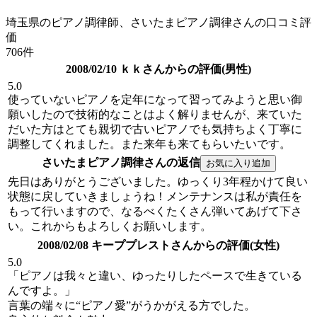
埼玉県のピアノ調律師、さいたまピアノ調律さんの口コミ評
価
706件
2008/02/10 ｋｋさんからの評価(男性)
5.0
使っていないピアノを定年になって習ってみようと思い御
願いしたので技術的なことはよく解りませんが、来ていた
だいた方はとても親切で古いピアノでも気持ちよく丁寧に
調整してくれました。また来年も来てもらいたいです。
さいたまピアノ調律さんの返信
先日はありがとうございました。ゆっくり3年程かけて良い
状態に戻していきましょうね！メンテナンスは私が責任を
もって行いますので、なるべくたくさん弾いてあげて下さ
い。これからもよろしくお願いします。
2008/02/08 キーププレストさんからの評価(女性)
5.0
「ピアノは我々と違い、ゆったりしたペースで生きている
んですよ。」
言葉の端々に“ピアノ愛”がうかがえる方でした。