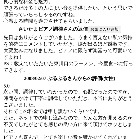
良心的な料金も魅力。
できるだけ多くの人によい音を提供したい、という思いで
頑張っていらっしゃるのですね。
心温まる時間を過ごさせてもらいました。
さいたまピアノ調律さんの返信
先日はありがとうございました。うまく言えない私の気持
を的確にコメントしていただき、涙が出るほど感激です。
大変励みになりました。ピアノに限らず楽器って可愛いで
すよね！
PS：教えていただいた東川口のラーメン、今度食べに行っ
てきます。
2008/02/07 ぷるぷるさんからの評価(女性)
5.0
永い間、調律していなかったので、心配だったのですが、
時間をかけて丁寧に調律していただき、本当にありがとう
ございました。
それでこの料金では申し訳ないくらいです。
また、ネットでの申し込みなので、どんな方が見えるのか
不安でしたがとても感じの良い方に来て頂けてホッとしま
した。
ピアノも喜んで、とても楽しい音を響かせてくれていま