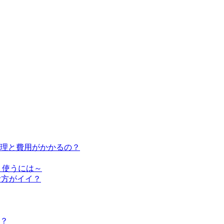
修理と費用がかかるの？
く使うには～
む方がイイ？
？