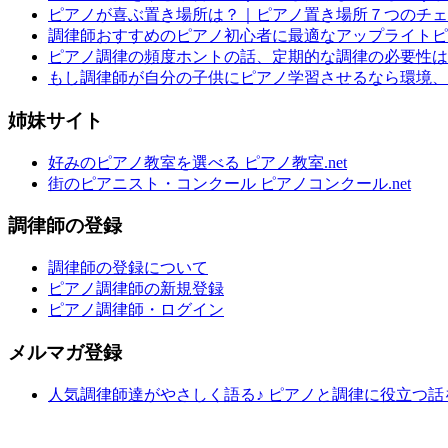
ピアノが喜ぶ置き場所は？｜ピアノ置き場所７つのチェ
調律師おすすめのピアノ初心者に最適なアップライトピ
ピアノ調律の頻度ホントの話、定期的な調律の必要性は
もし調律師が自分の子供にピアノ学習させるなら環境、
姉妹サイト
好みのピアノ教室を選べる ピアノ教室.net
街のピアニスト・コンクール ピアノコンクール.net
調律師の登録
調律師の登録について
ピアノ調律師の新規登録
ピアノ調律師・ログイン
メルマガ登録
人気調律師達がやさしく語る♪ ピアノと調律に役立つ