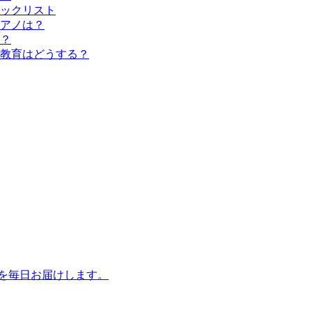
ックリスト
アノは？
？
教育はどうする？
話を毎日お届けします。