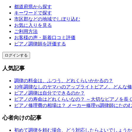
都道府県から探す
キーワードで探す
市区郡などの地域でしぼり込む
お気に入りを見る
ご利用方法
お客様の声・新着口コミ評価
ピアノ調律師を評価する
ログインする
人気記事
調律の料金は、ふつう、どれくらいかかるの？
10年調律なしのヤマハのアップライトピアノ、どんな
ピアノ調律は自分でできるのか？
ピアノの寿命はどれくらいなの？ ～大切なピアノを長
ピアノ修理費の相場は？ メーカー修理vs調律師にたの
心者向けの記事
初めて調律を頼む場合、どう対応したらよいでしょうか