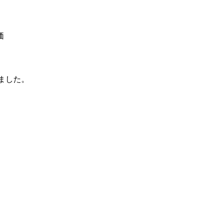
価
ました。