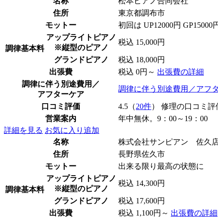
名称
松本ピアノ合同会社
住所
東京都調布市
モットー
初回は UP12000円 GP
アップライトピアノ
税込 15,000円
※縦型のピアノ
調律基本料
グランドピアノ
税込 18,000円
出張費
税込 0円～
出張費の詳細
調律に伴う別途費用／
調律に伴う別途費用／アフ
アフターケア
口コミ評価
4.5（
20件
） 修理の口コミ評
営業案内
年中無休。9：00～19：00
詳細を見る
お気に入り追加
名称
株式会社サンピアン 佐久
住所
長野県佐久市
モットー
出来る限り最高の状態に
アップライトピアノ
税込 14,300円
※縦型のピアノ
調律基本料
グランドピアノ
税込 17,600円
出張費
税込 1,100円～
出張費の詳細