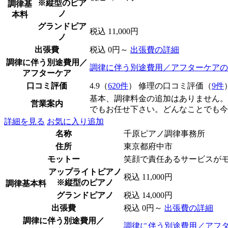
※縦型のピア
調律基
ノ
本料
グランドピア
税込 11,000円
ノ
出張費
税込 0円～
出張費の詳細
調律に伴う別途費用／
調律に伴う別途費用／アフターケアの
アフターケア
口コミ評価
4.9（
620件
） 修理の口コミ評価（
9件
基本、調律料金の追加はありません。
営業案内
でもお任せ下さい。どんなことでも今
詳細を見る
お気に入り追加
名称
千原ピアノ調律事務所
住所
東京都府中市
モットー
笑顔で責任あるサービスが
アップライトピアノ
税込 11,000円
※縦型のピアノ
調律基本料
グランドピアノ
税込 14,000円
出張費
税込 0円～
出張費の詳細
調律に伴う別途費用／
調律に伴う別途費用／アフ