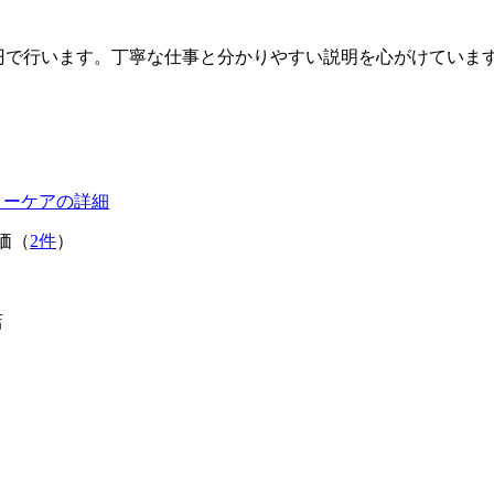
15000円で行います。丁寧な仕事と分かりやすい説明を心がけていま
ターケアの詳細
価（
2件
）
店