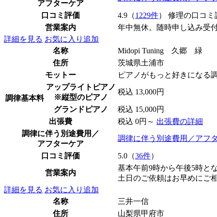
アフターケア
口コミ評価
4.9（
1229件
） 修理の口コミ
営業案内
年中無休。随時申し込み受
詳細を見る
お気に入り追加
名称
Midopi Tuning 久郷 緑
住所
茨城県土浦市
モットー
ピアノがもっと好きになる
アップライトピアノ
税込 13,000円
※縦型のピアノ
調律基本料
グランドピアノ
税込 15,000円
出張費
税込 0円～
出張費の詳細
調律に伴う別途費用／
調律に伴う別途費用／アフ
アフターケア
口コミ評価
5.0（
36件
）
基本午前9時から午後5時と
営業案内
土日のご依頼はお早めにご
詳細を見る
お気に入り追加
名称
三井一信
住所
山梨県甲府市