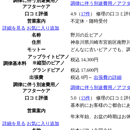
調律に伴う別途費用／
調律に伴う別途費用／アフ
アフターケア
口コミ評価
4.9（
17件
） 修理の口コミ評
営業案内
不定休・随時受付
詳細を見る
お気に入り追加
名称
野川の丘ピアノ
住所
神奈川県川崎市宮前区南野
モットー
どんなに古いピアノでも、調
アップライトピアノ
税込 14,300円
※縦型のピアノ
調律基本料
グランドピアノ
税込 17,600円
出張費
税込 0円～
出張費の詳細
調律に伴う別途費用／
調律に伴う別途費用／アフ
アフターケア
口コミ評価
5.0（
15件
） 修理の口コミ評
基本的にお客様のご都合に
営業案内
年末年始、お盆の時期はお
詳細を見る
お気に入り追加