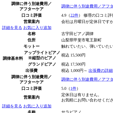
調律に伴う別途費用／
調律に伴う別途費用／アフ
アフターケア
口コミ評価
4.9（
22件
） 修理の口コミ評
営業案内
会社は月曜日が定休日です
詳細を見る
お気に入り追加
名称
古宇田ピアノ調律
住所
山梨県甲斐市竜王新町
モットー
触れていたい、弾いていた
アップライトピアノ
税込 15,500円
※縦型のピアノ
調律基本料
グランドピアノ
税込 17,500円
出張費
税込 1,000円～
出張費の詳細
調律に伴う別途費用／
調律に伴う別途費用／アフ
アフターケア
口コミ評価
5.0（
1件
）
定休日は有りません。
営業案内
お気軽にお問い合わせくだ
詳細を見る
お気に入り追加
名称
サラピアノ