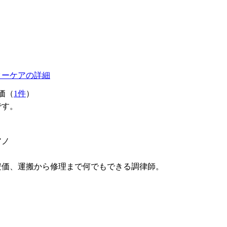
ターケアの詳細
価（
1件
）
です。
アノ
安価、運搬から修理まで何でもできる調律師。