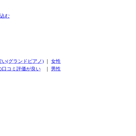
込む
安い(グランドピアノ)
｜
女性
の口コミ評価が良い
｜
男性