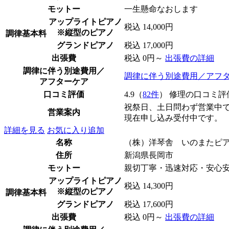
モットー
一生懸命なおします
アップライトピアノ
税込 14,000円
※縦型のピアノ
調律基本料
グランドピアノ
税込 17,000円
出張費
税込 0円～
出張費の詳細
調律に伴う別途費用／
調律に伴う別途費用／アフ
アフターケア
口コミ評価
4.9（
82件
） 修理の口コミ評
祝祭日、土日問わず営業中
営業案内
現在申し込み受付中です。
詳細を見る
お気に入り追加
名称
（株）洋琴舎 いのまたピ
住所
新潟県長岡市
モットー
親切丁寧・迅速対応・安心
アップライトピアノ
税込 14,300円
※縦型のピアノ
調律基本料
グランドピアノ
税込 17,600円
出張費
税込 0円～
出張費の詳細