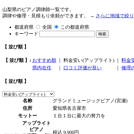
山梨県のピアノ調律師一覧です。
調律や修理・見積もり依頼ができます。 →
さらに地域で絞り
都道府県
全国
この都道府県
キーワード
検索
【 並び順 】
【 並び順 】:
おすすめ順
｜
料金安い(アップライト)
｜
料金
県内在住
｜
口コミ評価が良い
｜
修理
【 並び順 】
名称
グランドミュージックピアノ(宮瀬)
住所
愛知県名古屋市
モットー
１台１台に最大の努力を
アップライト
ピアノ
税込 9,900円