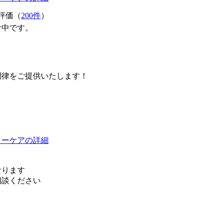
評価（
200件
）
付中です。
調律をご提供いたします！
ターケアの詳細
なります
相談ください