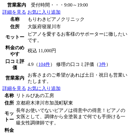
営業案内
受付時間・・・9:00～19:00
詳細を見る
お気に入り追加
名称
もりわきピアノクリニック
住所
大阪府寝屋川市
ピアノを愛するお客様のサポーターに徹したい
モットー
です。
料金のめ
税込 11,000円
やす
口コミ評
4.9（
104件
） 修理の口コミ評価（
3件
）
価
お客さまのご希望があれば土日・祝日も営業い
営業案内
たします。
詳細を見る
お気に入り追加
名称
リトルぴあの工房
住所
京都府木津川市加茂町駅東
長年お使いでないピアノは得意中の得意！ピアノの
モッ
女医として、調律から全塗装まで何でも手掛ける一
トー
級女性調律師です。
料金