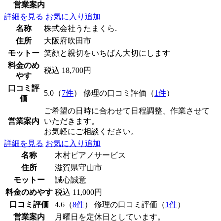
営業案内
詳細を見る
お気に入り追加
名称
株式会社うたまくら.
住所
大阪府吹田市
モットー
笑顔と親切をいちばん大切にします
料金のめ
税込 18,700円
やす
口コミ評
5.0（
7件
） 修理の口コミ評価（
1件
）
価
ご希望の日時に合わせて日程調整、作業させて
営業案内
いただきます。
お気軽にご相談ください。
詳細を見る
お気に入り追加
名称
木村ピアノサービス
住所
滋賀県守山市
モットー
誠心誠意
料金のめやす
税込 11,000円
口コミ評価
4.6（
8件
） 修理の口コミ評価（
1件
）
営業案内
月曜日を定休日としています。