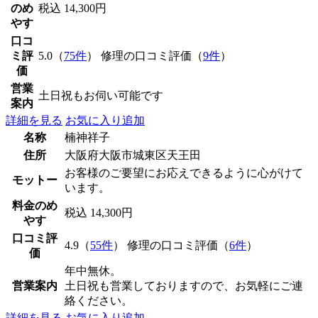
のめ
税込 14,300円
やす
口コ
ミ評
5.0（
75件
） 修理の口コミ評価（
9件
）
価
営業
土日祝もお伺い可能です
案内
詳細を見る
お気に入り追加
名称
楠神祥子
住所
大阪府大阪市城東区天王田
お客様のご要望にお応えできるように心がけて
モットー
います。
料金のめ
税込 14,300円
やす
口コミ評
4.9（
55件
） 修理の口コミ評価（
6件
）
価
年中無休。
営業案内
土日祝も営業しておりますので、お気軽にご連
絡ください。
詳細を見る
お気に入り追加