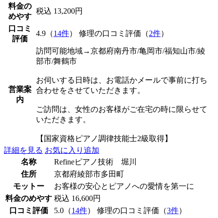
料金の
税込 13,200円
めやす
口コミ
4.9（
14件
） 修理の口コミ評価（
2件
）
評価
訪問可能地域→京都府南丹市/亀岡市/福知山市/綾
部市/舞鶴市
お伺いする日時は、お電話かメールで事前に打ち
営業案
合わせをさせていただきます。
内
ご訪問は、女性のお客様がご在宅の時に限らせて
いただきます。
【国家資格ピアノ調律技能士2級取得】
詳細を見る
お気に入り追加
名称
Refineピアノ技術 堀川
住所
京都府綾部市多田町
モットー
お客様の安心とピアノへの愛情を第一に
料金のめやす
税込 16,600円
口コミ評価
5.0（
14件
） 修理の口コミ評価（
3件
）