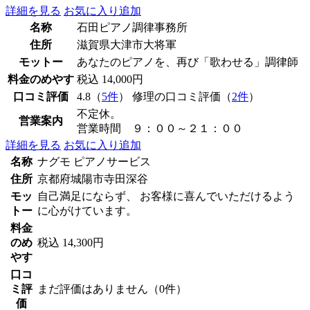
詳細を見る
お気に入り追加
名称
石田ピアノ調律事務所
住所
滋賀県大津市大将軍
モットー
あなたのピアノを、再び「歌わせる」調律師
料金のめやす
税込 14,000円
口コミ評価
4.8（
5件
） 修理の口コミ評価（
2件
）
不定休。
営業案内
営業時間 ９：００～２１：００
詳細を見る
お気に入り追加
名称
ナグモ ピアノサービス
住所
京都府城陽市寺田深谷
モッ
自己満足にならず、 お客様に喜んでいただけるよう
トー
に心がけています。
料金
のめ
税込 14,300円
やす
口コ
ミ評
まだ評価はありません（0件）
価