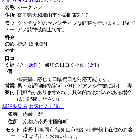
名称
ジークレフ
住所
奈良県大和郡山市小泉町東2-3-7
モッ
タッチなどのセンシティブな調整を行います。1級ピ
トー
アノ調律技能士です。
料金
のめ
税込 15,400円
やす
口コ
ミ評
4.7（
26件
） 修理の口コミ評価（
2件
）
価
御要望に応じて日曜祝日も対応可能です。
営業
男・女調律師指定可（但しピアノや作業に応じ、専
案内
門担当がありますので、具体的なお悩みのある場合
はご記載ください）
詳細を見る
お気に入り追加
名称
内藤 碧
住所
京都府南丹市園部町
モット
南丹市/亀岡市/福知山市/綾部市/舞鶴市在住のお客
ー
様 よろしくお願いします