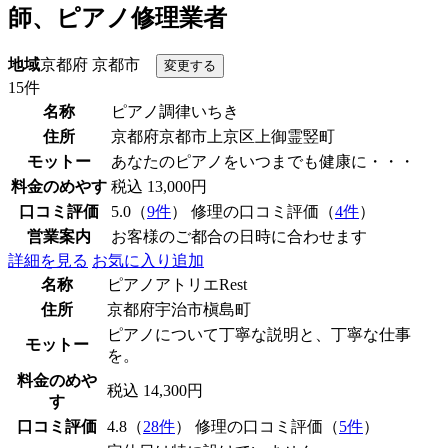
師、ピアノ修理業者
地域
京都府 京都市
15件
名称
ピアノ調律いちき
住所
京都府京都市上京区上御霊竪町
モットー
あなたのピアノをいつまでも健康に・・・
料金のめやす
税込 13,000円
口コミ評価
5.0（
9件
） 修理の口コミ評価（
4件
）
営業案内
お客様のご都合の日時に合わせます
詳細を見る
お気に入り追加
名称
ピアノアトリエRest
住所
京都府宇治市槇島町
ピアノについて丁寧な説明と、丁寧な仕事
モットー
を。
料金のめや
税込 14,300円
す
口コミ評価
4.8（
28件
） 修理の口コミ評価（
5件
）