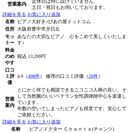
定休日は特に設けていません。
営業案内
土日・祝日もお伺いしております。
詳細を見る
お気に入り追加
名称
ピアノ大好き♪ぴあの屋ドットコム
住所
大阪府豊中市夕日丘
モッ
あなたの大切なピアノ 心をこめて美しくいたしま
トー
す♪
料金
のめ
税込 13,200円
やす
口コ
ミ評
4.9（
498件
） 修理の口コミ評価（
20件
）
価
とにかく何でも相談できるニコニコ人柄の良い、そ
して当然腕のいいベテラン女性調律師中心を派遣し
営業
ています。
案内
年数の空いてしまったピアノも得意です。安心して
ご依頼ください。
詳細を見る
お気に入り追加
名称
ピアノドクター Ｃｈａｎｔｓ(チャンツ)