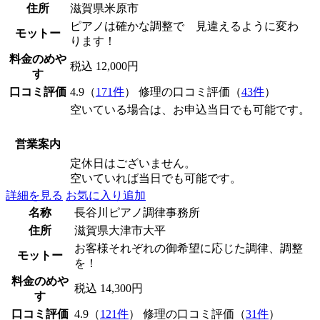
住所
滋賀県米原市
ピアノは確かな調整で 見違えるように変わ
モットー
ります！
料金のめや
税込 12,000円
す
口コミ評価
4.9（
171件
） 修理の口コミ評価（
43件
）
空いている場合は、お申込当日でも可能です。
営業案内
定休日はございません。
空いていれば当日でも可能です。
詳細を見る
お気に入り追加
名称
長谷川ピアノ調律事務所
住所
滋賀県大津市大平
お客様それぞれの御希望に応じた調律、調整
モットー
を！
料金のめや
税込 14,300円
す
口コミ評価
4.9（
121件
） 修理の口コミ評価（
31件
）