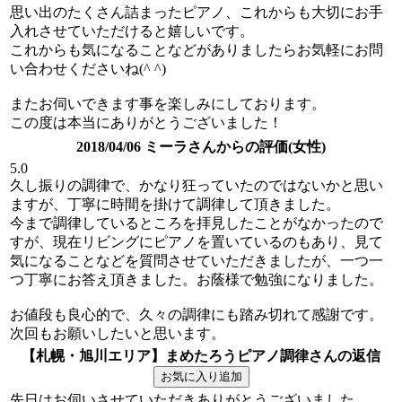
思い出のたくさん詰まったピアノ、これからも大切にお手
入れさせていただけると嬉しいです。
これからも気になることなどがありましたらお気軽にお問
い合わせくださいね(^ ^)
またお伺いできます事を楽しみにしております。
この度は本当にありがとうございました！
2018/04/06 ミーラさんからの評価(女性)
5.0
久し振りの調律で、かなり狂っていたのではないかと思い
ますが、丁寧に時間を掛けて調律して頂きました。
今まで調律しているところを拝見したことがなかったので
すが、現在リビングにピアノを置いているのもあり、見て
気になることなどを質問させていただきましたが、一つ一
つ丁寧にお答え頂きました。お蔭様で勉強になりました。
お値段も良心的で、久々の調律にも踏み切れて感謝です。
次回もお願いしたいと思います。
【札幌・旭川エリア】まめたろうピアノ調律さんの返信
先日はお伺いさせていただきありがとうございました。