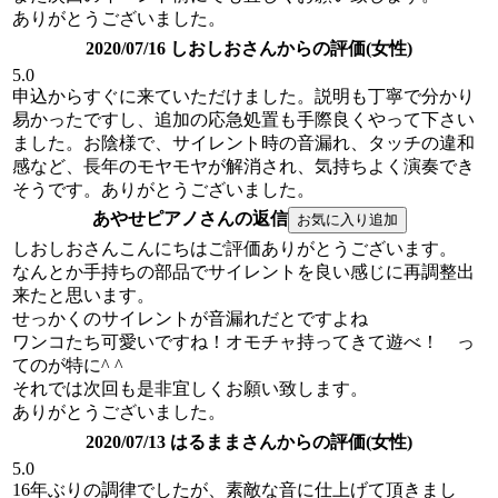
ありがとうございました。
2020/07/16 しおしおさんからの評価(女性)
5.0
申込からすぐに来ていただけました。説明も丁寧で分かり
易かったですし、追加の応急処置も手際良くやって下さい
ました。お陰様で、サイレント時の音漏れ、タッチの違和
感など、長年のモヤモヤが解消され、気持ちよく演奏でき
そうです。ありがとうございました。
あやせピアノさんの返信
しおしおさんこんにちはご評価ありがとうございます。
なんとか手持ちの部品でサイレントを良い感じに再調整出
来たと思います。
せっかくのサイレントが音漏れだとですよね
ワンコたち可愛いですね！オモチャ持ってきて遊べ！ っ
てのが特に^ ^
それでは次回も是非宜しくお願い致します。
ありがとうございました。
2020/07/13 はるままさんからの評価(女性)
5.0
16年ぶりの調律でしたが、素敵な音に仕上げて頂きまし