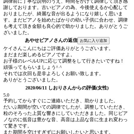
調律前に丁寧な説明のうえ、時間をかけて調律して頂き感
謝しております。古いピアノの為、今後使えるか心配して
おりましたが、綺麗な音が出るようになり嬉しく思いま
す。まだピアノを始めたばかりの幼い子供に合わせ、調律
も考えて頂き金額も良心的で助かりました。ありがとうご
ざいました。
あやせピアノさんの返信
ケイさんこんにちはご評価ありがとうございます。
まだまだ楽しめるピアノですよ。
お子様のレベルUPに応じて調整をして行きたいですね！
頑張ってもらいましょう^ ^
それでは次回も是非よろしくお願い致します。
ありがとうございました。
2020/06/11 しおりさんからの評価(女性)
5.0
予約してからすぐにご連絡いただき、助かりました。
だいぶ期間が空いての調律でしたが、調整していただき、
粒のそろった上質な響きにしていただきました。同じピア
ノなのに低音は豊かな音、高音は上品な音に生まれ変わっ
て驚きです。
また期間を空けすぎずにお願いしたいと思います。