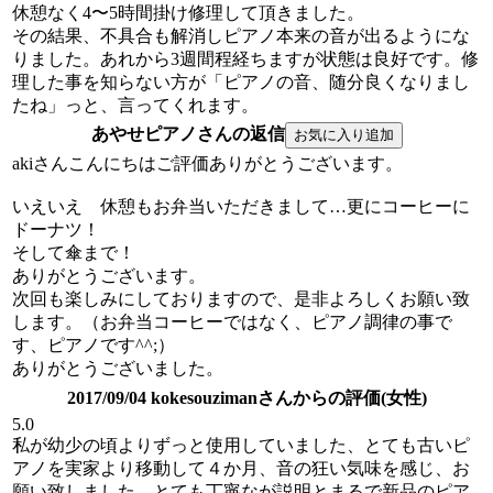
休憩なく4〜5時間掛け修理して頂きました。
その結果、不具合も解消しピアノ本来の音が出るようにな
りました。あれから3週間程経ちますが状態は良好です。修
理した事を知らない方が「ピアノの音、随分良くなりまし
たね」っと、言ってくれます。
あやせピアノさんの返信
akiさんこんにちはご評価ありがとうございます。
いえいえ 休憩もお弁当いただきまして…更にコーヒーに
ドーナツ！
そして傘まで！
ありがとうございます。
次回も楽しみにしておりますので、是非よろしくお願い致
します。（お弁当コーヒーではなく、ピアノ調律の事で
す、ピアノです^^;）
ありがとうございました。
2017/09/04 kokesouzimanさんからの評価(女性)
5.0
私が幼少の頃よりずっと使用していました、とても古いピ
アノを実家より移動して４か月、音の狂い気味を感じ、お
願い致しました。とても丁寧なが説明とまるで新品のピア