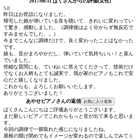
2017/08/31 ぱくさんからの評価(女性)
5.0
昨日はお世話になりました。
帰宅した娘が弾いている音を聴いて、きれいに変わってい
て驚き、感動しました。（調律後はよく分からず無反応で
すみませんでした。。）
今までこんなに調律だけで、良く変わったことはなかった
です。
娘も、音がまろやかだし、弾いていて気持ちいい！と喜ん
でいました。
些細な質問にも、ていねいに答えてくださって、技術だけ
でなくお人柄もとても誠実で、我が家のピアノもこれで安
心だと嬉しくなりました。
これからも、よろしくお願いいたします。
ありがとうございました！
あやせピアノさんの返信
ぱくさんこんにちはご評価ありがとうございます。
まだ新しいピアノでこれからもっと音が出て来ると思いま
す。
今回の調律で一膜取れた感じになりましたね。
屋根の開け閉めでもイメージが変わるので楽しんでみてく