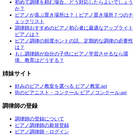
初めて調律を頼む場合、どう対応したらよいでしょう
か？
ピアノが喜ぶ置き場所は？｜ピアノ置き場所７つのチ
ェックリスト
調律師おすすめのピアノ初心者に最適なアップライト
ピアノは？
ピアノ調律の頻度ホントの話、定期的な調律の必要性
は？
もし調律師が自分の子供にピアノ学習させるなら環
境、教育はどうする？
姉妹サイト
好みのピアノ教室を選べる ピアノ教室.net
街のピアニスト・コンクール ピアノコンクール.net
調律師の登録
調律師の登録について
ピアノ調律師の新規登録
ピアノ調律師・ログイン