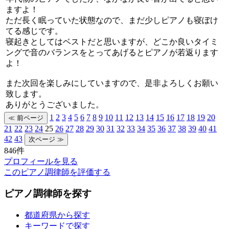
ますよ！
ただ長く眠っていた状態なので、まだ少しピアノも寝ぼけ
てる感じです。
寝起きとしてはベストだと思いますが、どこか良いタイミ
ングで音のバランスをとってあげるとピアノが若返ります
よ！
また次回を楽しみにしていますので、是非よろしくお願い
致します。
ありがとうございました。
1
2
3
4
5
6
7
8
9
10
11
12
13
14
15
16
17
18
19
20
21
22
23
24
25
26
27
28
29
30
31
32
33
34
35
36
37
38
39
40
41
42
43
846件
プロフィールを見る
このピアノ調律師を評価する
ピアノ調律師を探す
都道府県から探す
キーワードで探す