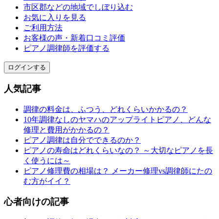
市区郡などの地域でしぼり込む
お気に入りを見る
ご利用方法
お客様の声・新着口コミ評価
ピアノ調律師を評価する
ログインする
人気記事
調律の料金は、ふつう、どれくらいかかるの？
10年調律なしのヤマハのアップライトピアノ、どんな
修理と費用がかかるの？
ピアノ調律は自分でできるのか？
ピアノの寿命はどれくらいなの？ ～大切なピアノを長
く使うには～
ピアノ修理費の相場は？ メーカー修理vs調律師にたの
む方がイイ？
心者向けの記事