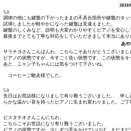
201
5.0
調律の他にも鍵盤の下がったままの不具合箇所や鍵盤のタッ
試弾しましたが軽やかになった鍵盤は見違えました。
鍵盤のしくみなど、説明も大変わかりやすくピアノを安心し
最後までとても丁寧な対応をしていただきまして本当にあり
あや
サラチヨさんこんばんわ、こちらこそありがとうございまし
ピアノの状態ですが、今すごく良い状態です、この状態をキ
あと、ニャン子ちゃんには気をつけて下さいね。
コーヒーご馳走様でした。
5.0
先日はお世話様になりまして有り難うございました。 申し
らかな温かい音を持ったピアノに生まれ変わりました。ご丁
ピスタチオさんこんにちわ、
こちらこそお世話になり有り難うございました。
ピアノの状態ですが、少しずつ手をかけていけば、まだまだ