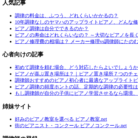
人気記事
調律の料金は、ふつう、どれくらいかかるの？
10年調律なしのヤマハのアップライトピアノ、どんな
ピアノ調律は自分でできるのか？
ピアノの寿命はどれくらいなの？ ～大切なピアノを長
ピアノ修理費の相場は？ メーカー修理vs調律師にたの
心者向けの記事
初めて調律を頼む場合、どう対応したらよいでしょうか
ピアノが喜ぶ置き場所は？｜ピアノ置き場所７つのチェ
調律師おすすめのピアノ初心者に最適なアップライトピ
ピアノ調律の頻度ホントの話、定期的な調律の必要性は
もし調律師が自分の子供にピアノ学習させるなら環境、
姉妹サイト
好みのピアノ教室を選べる ピアノ教室.net
街のピアニスト・コンクール ピアノコンクール.net