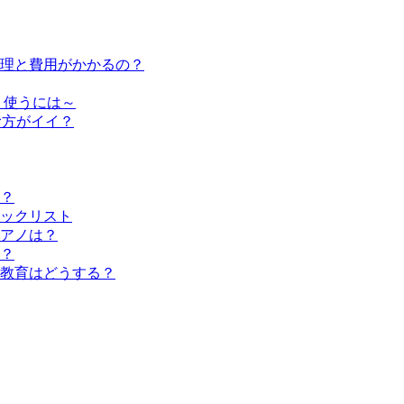
修理と費用がかかるの？
く使うには～
む方がイイ？
？
ックリスト
アノは？
？
教育はどうする？