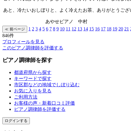
あと、冷たいおしぼりと、よく冷えたお茶、ありがとうござ
あやせピアノ 中村
1
2
3
4
5
6
7
8
9
10
11
12
13
14
15
16
17
18
19
20
21
846件
プロフィールを見る
このピアノ調律師を評価する
ピアノ調律師を探す
都道府県から探す
キーワードで探す
市区郡などの地域でしぼり込む
お気に入りを見る
ご利用方法
お客様の声・新着口コミ評価
ピアノ調律師を評価する
ログインする