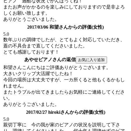
ピアノ 過酷な状況でがんばってね！
またお声がかかるのを楽しみにしておりますので是非よろ
しくお願い致します。
ありがとうございました。
2017/03/06 和望さんからの評価(女性)
5.0
数年ぶりの調律でしたが、とてもよく対応していただき、
蓋の不具合まで直してくださいました。
とても感謝しております！
あやせピアノさんの返信
和望さんこんにちはご評価ありがとうございます。
大きいクリップ大活躍でしたね！
今回の場所は大丈夫ですが、一カ所くると他もくるかもし
れません。
またトラブルが出てきましたらお気軽にご連絡してくださ
い。
ありがとうございました。
2017/02/27 hirokiさんからの評価(女性)
5.0
親切丁寧に 今の我が家のピアノの状況を説明して下さ
り、調律してくださいました。。何十年も調律せずのピア