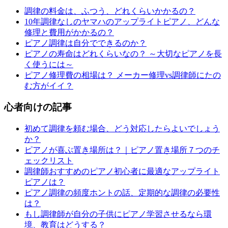
調律の料金は、ふつう、どれくらいかかるの？
10年調律なしのヤマハのアップライトピアノ、どんな
修理と費用がかかるの？
ピアノ調律は自分でできるのか？
ピアノの寿命はどれくらいなの？ ～大切なピアノを長
く使うには～
ピアノ修理費の相場は？ メーカー修理vs調律師にたの
む方がイイ？
心者向けの記事
初めて調律を頼む場合、どう対応したらよいでしょう
か？
ピアノが喜ぶ置き場所は？｜ピアノ置き場所７つのチ
ェックリスト
調律師おすすめのピアノ初心者に最適なアップライト
ピアノは？
ピアノ調律の頻度ホントの話、定期的な調律の必要性
は？
もし調律師が自分の子供にピアノ学習させるなら環
境、教育はどうする？