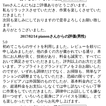
Taroさんこんにちはご評価ありがとうございます。
私もリラックスさせていただき、作業を楽しくさせていた
だきました！
次回も楽しみにしておりますので是非よろしくお願い致し
ます。
ありがとうございました。
2017/02/14 pianonさんからの評価(男性)
5.0
初めてこちらのサイトを利用しました。レビューを頼りに
申し込みましたが、他の多くの方が書かれている通り、本
当にお人柄が良く、技術があり、料金も誠実で、すべてに
おいて満足させていただきました。評判以上のお方だと思
います。アップライトとグランドピアノを２台お願いした
のですが、いずれも調律だけでなく、お掃除も、簡単なア
クションの調整までもしていただき、恐縮の限りです。グ
ランドピアノは外国製のものでしたが、基本料金内どころ
か、超過料金をお支払いしなくては申し訳ないぐらい丁寧
に作業をしていただきました。調律中にお話ししても嫌な
顔一つせず、いろいろと親身にアドバイスを頂戴し、とて
も楽しかったです。心からお礼申し上げます。