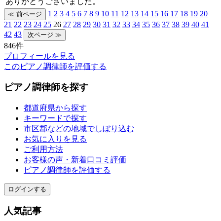
ありがとうございました。
1
2
3
4
5
6
7
8
9
10
11
12
13
14
15
16
17
18
19
20
21
22
23
24
25
26
27
28
29
30
31
32
33
34
35
36
37
38
39
40
41
42
43
846件
プロフィールを見る
このピアノ調律師を評価する
ピアノ調律師を探す
都道府県から探す
キーワードで探す
市区郡などの地域でしぼり込む
お気に入りを見る
ご利用方法
お客様の声・新着口コミ評価
ピアノ調律師を評価する
ログインする
人気記事