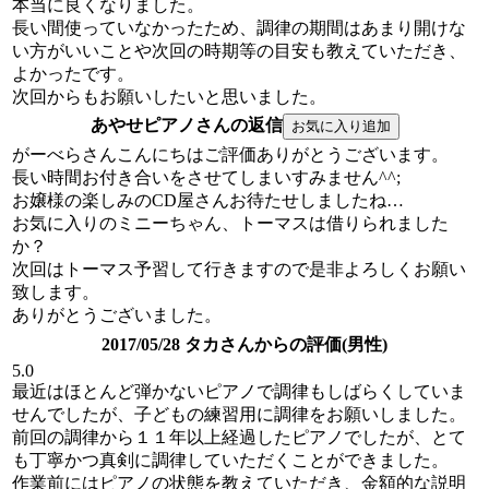
本当に良くなりました。
長い間使っていなかったため、調律の期間はあまり開けな
い方がいいことや次回の時期等の目安も教えていただき、
よかったです。
次回からもお願いしたいと思いました。
あやせピアノさんの返信
がーべらさんこんにちはご評価ありがとうございます。
長い時間お付き合いをさせてしまいすみません^^;
お嬢様の楽しみのCD屋さんお待たせしましたね…
お気に入りのミニーちゃん、トーマスは借りられました
か？
次回はトーマス予習して行きますので是非よろしくお願い
致します。
ありがとうございました。
2017/05/28 タカさんからの評価(男性)
5.0
最近はほとんど弾かないピアノで調律もしばらくしていま
せんでしたが、子どもの練習用に調律をお願いしました。
前回の調律から１１年以上経過したピアノでしたが、とて
も丁寧かつ真剣に調律していただくことができました。
作業前にはピアノの状態を教えていただき、金額的な説明