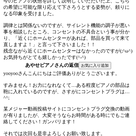
今のピアノの状態を詳しく説明していただいた上、こちら
の希望に可能な限り応えて下さろうとする姿勢が、頼りに
なる印象を受けました。
調律とは関係ないのですが、サイレント機能の調子が悪い
事を相談したところ、コンセントの不具合という事が分か
り、「近くにホームセンターがあれば、部品を買って来て
直しますよ！」と言って下さいました！！
残念ながら近くにホームセンターはなかったのですが(;^ω^)
お気持ちがとても嬉しかったです(^-^)
あやせピアノさんの返信
yooyooさんこんにちはご評価ありがとうございます。
すみません！お力になれなくて…ある程度ピアノの部品は
鞄に入れているのですが、さすがにコンセントプラグは…
^^;
某メジャー動画投稿サイトにコンセントプラグ交換の動画
が有りましたが、大変そうならお時間がある時にでもご連
絡してください！ガンバリます！
それでは次回も是非よろしくお願い致します。