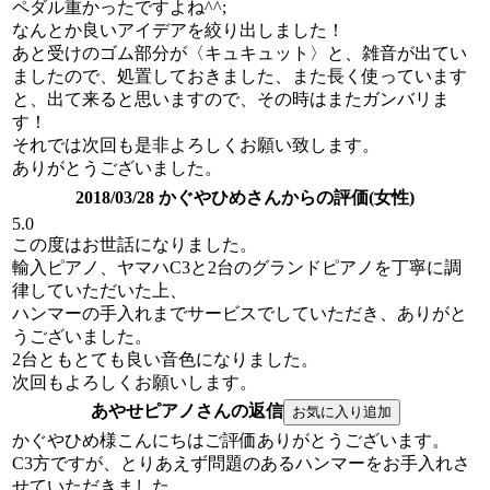
ペダル重かったですよね^^;
なんとか良いアイデアを絞り出しました！
あと受けのゴム部分が〈キュキュット〉と、雑音が出てい
ましたので、処置しておきました、また長く使っています
と、出て来ると思いますので、その時はまたガンバリま
す！
それでは次回も是非よろしくお願い致します。
ありがとうございました。
2018/03/28 かぐやひめさんからの評価(女性)
5.0
この度はお世話になりました。
輸入ピアノ、ヤマハC3と2台のグランドピアノを丁寧に調
律していただいた上、
ハンマーの手入れまでサービスでしていただき、ありがと
うございました。
2台ともとても良い音色になりました。
次回もよろしくお願いします。
あやせピアノさんの返信
かぐやひめ様こんにちはご評価ありがとうございます。
C3方ですが、とりあえず問題のあるハンマーをお手入れさ
せていただきました。