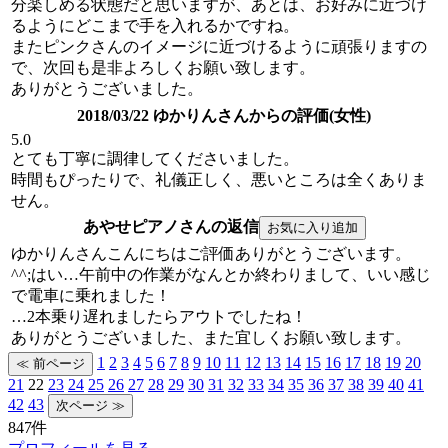
分楽しめる状態だと思いますが、あとは、お好みに近づけ
るようにどこまで手を入れるかですね。
またピンクさんのイメージに近づけるように頑張りますの
で、次回も是非よろしくお願い致します。
ありがとうございました。
2018/03/22 ゆかりんさんからの評価(女性)
5.0
とても丁寧に調律してくださいました。
時間もぴったりで、礼儀正しく、悪いところは全くありま
せん。
あやせピアノさんの返信
ゆかりんさんこんにちはご評価ありがとうございます。
^^;はい…午前中の作業がなんとか終わりまして、いい感じ
で電車に乗れました！
…2本乗り遅れましたらアウトでしたね！
ありがとうございました、また宜しくお願い致します。
1
2
3
4
5
6
7
8
9
10
11
12
13
14
15
16
17
18
19
20
21
22
23
24
25
26
27
28
29
30
31
32
33
34
35
36
37
38
39
40
41
42
43
847件