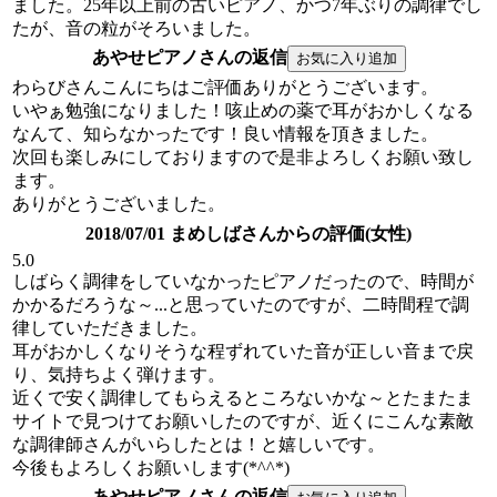
ました。25年以上前の古いピアノ、かつ7年ぶりの調律でし
たが、音の粒がそろいました。
あやせピアノさんの返信
わらびさんこんにちはご評価ありがとうございます。
いやぁ勉強になりました！咳止めの薬で耳がおかしくなる
なんて、知らなかったです！良い情報を頂きました。
次回も楽しみにしておりますので是非よろしくお願い致し
ます。
ありがとうございました。
2018/07/01 まめしばさんからの評価(女性)
5.0
しばらく調律をしていなかったピアノだったので、時間が
かかるだろうな～...と思っていたのですが、二時間程で調
律していただきました。
耳がおかしくなりそうな程ずれていた音が正しい音まで戻
り、気持ちよく弾けます。
近くで安く調律してもらえるところないかな～とたまたま
サイトで見つけてお願いしたのですが、近くにこんな素敵
な調律師さんがいらしたとは！と嬉しいです。
今後もよろしくお願いします(*^^*)
あやせピアノさんの返信