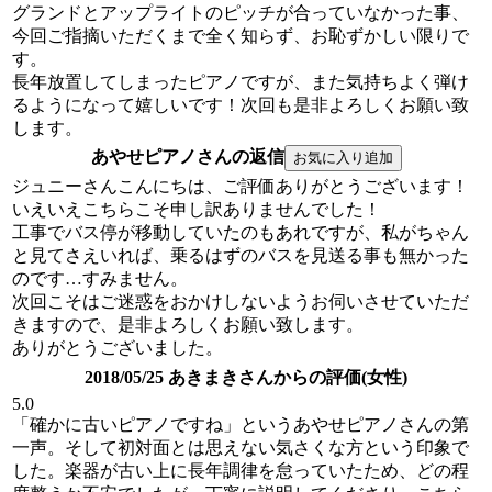
グランドとアップライトのピッチが合っていなかった事、
今回ご指摘いただくまで全く知らず、お恥ずかしい限りで
す。
長年放置してしまったピアノですが、また気持ちよく弾け
るようになって嬉しいです！次回も是非よろしくお願い致
します。
あやせピアノさんの返信
ジュニーさんこんにちは、ご評価ありがとうございます！
いえいえこちらこそ申し訳ありませんでした！
工事でバス停が移動していたのもあれですが、私がちゃん
と見てさえいれば、乗るはずのバスを見送る事も無かった
のです…すみません。
次回こそはご迷惑をおかけしないようお伺いさせていただ
きますので、是非よろしくお願い致します。
ありがとうございました。
2018/05/25 あきまきさんからの評価(女性)
5.0
「確かに古いピアノですね」というあやせピアノさんの第
一声。そして初対面とは思えない気さくな方という印象で
した。楽器が古い上に長年調律を怠っていたため、どの程