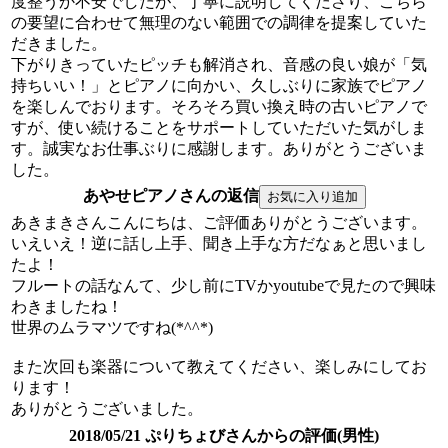
度整うか不安でしたが、丁寧に説明してくださり、こちら
の要望に合わせて無理のない範囲での調律を提案していた
だきました。
下がりきっていたピッチも解消され、音感の良い娘が「気
持ちいい！」とピアノに向かい、久しぶりに家族でピアノ
を楽しんでおります。そろそろ買い換え時の古いピアノで
すが、使い続けることをサポートしていただいた気がしま
す。誠実なお仕事ぶりに感謝します。ありがとうございま
した。
あやせピアノさんの返信
あきまきさんこんにちは、ご評価ありがとうございます。
いえいえ！逆に話し上手、聞き上手な方だなぁと思いまし
たよ！
フルートの話なんて、少し前にTVかyoutubeで見たので興味
わきましたね！
世界のムラマツですね(*^^*)
また次回も楽器について教えてください、楽しみにしてお
ります！
ありがとうございました。
2018/05/21 ぷりちょびさんからの評価(男性)