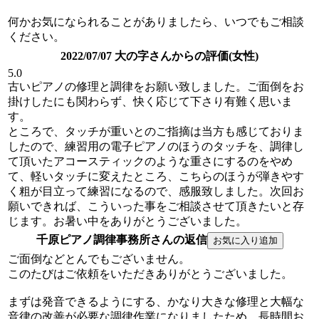
何かお気になられることがありましたら、いつでもご相談
ください。
2022/07/07 大の字さんからの評価(女性)
5.0
古いピアノの修理と調律をお願い致しました。ご面倒をお
掛けしたにも関わらず、快く応じて下さり有難く思いま
す。
ところで、タッチが重いとのご指摘は当方も感じておりま
したので、練習用の電子ピアノのほうのタッチを、調律し
て頂いたアコースティックのような重さにするのをやめ
て、軽いタッチに変えたところ、こちらのほうが弾きやす
く粗が目立って練習になるので、感服致しました。次回お
願いできれば、こういった事をご相談させて頂きたいと存
じます。お暑い中をありがとうございました。
千原ピアノ調律事務所さんの返信
ご面倒などとんでもございません。
このたびはご依頼をいただきありがとうございました。
まずは発音できるようにする、かなり大きな修理と大幅な
音律の改善が必要な調律作業になりましたため、長時間お