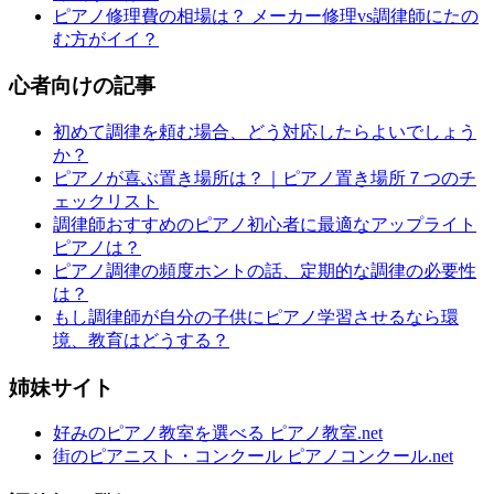
ピアノ修理費の相場は？ メーカー修理vs調律師にたの
む方がイイ？
心者向けの記事
初めて調律を頼む場合、どう対応したらよいでしょう
か？
ピアノが喜ぶ置き場所は？｜ピアノ置き場所７つのチ
ェックリスト
調律師おすすめのピアノ初心者に最適なアップライト
ピアノは？
ピアノ調律の頻度ホントの話、定期的な調律の必要性
は？
もし調律師が自分の子供にピアノ学習させるなら環
境、教育はどうする？
姉妹サイト
好みのピアノ教室を選べる ピアノ教室.net
街のピアニスト・コンクール ピアノコンクール.net