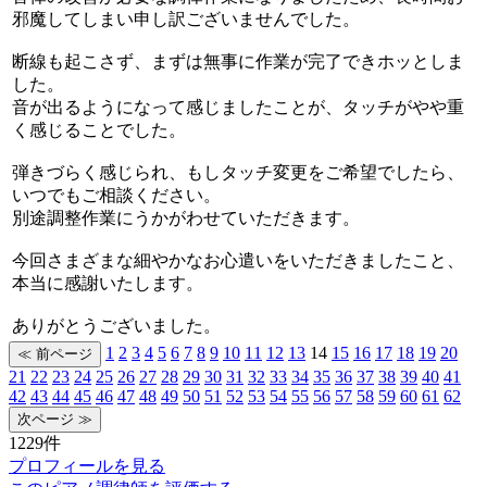
邪魔してしまい申し訳ございませんでした。
断線も起こさず、まずは無事に作業が完了できホッとしま
した。
音が出るようになって感じましたことが、タッチがやや重
く感じることでした。
弾きづらく感じられ、もしタッチ変更をご希望でしたら、
いつでもご相談ください。
別途調整作業にうかがわせていただきます。
今回さまざまな細やかなお心遣いをいただきましたこと、
本当に感謝いたします。
ありがとうございました。
1
2
3
4
5
6
7
8
9
10
11
12
13
14
15
16
17
18
19
20
21
22
23
24
25
26
27
28
29
30
31
32
33
34
35
36
37
38
39
40
41
42
43
44
45
46
47
48
49
50
51
52
53
54
55
56
57
58
59
60
61
62
1229件
プロフィールを見る