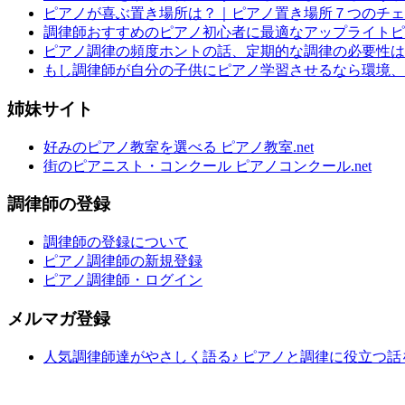
ピアノが喜ぶ置き場所は？｜ピアノ置き場所７つのチェ
調律師おすすめのピアノ初心者に最適なアップライトピ
ピアノ調律の頻度ホントの話、定期的な調律の必要性は
もし調律師が自分の子供にピアノ学習させるなら環境、
姉妹サイト
好みのピアノ教室を選べる ピアノ教室.net
街のピアニスト・コンクール ピアノコンクール.net
調律師の登録
調律師の登録について
ピアノ調律師の新規登録
ピアノ調律師・ログイン
メルマガ登録
人気調律師達がやさしく語る♪ ピアノと調律に役立つ