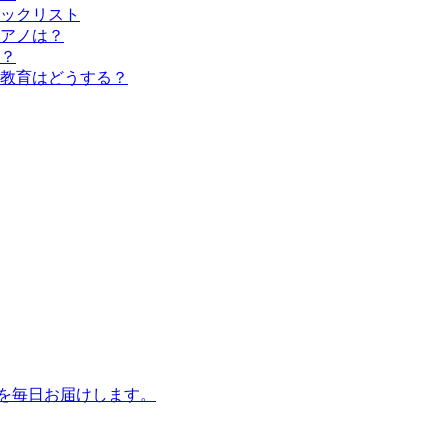
ックリスト
アノは？
？
教育はどうする？
話を毎日お届けします。