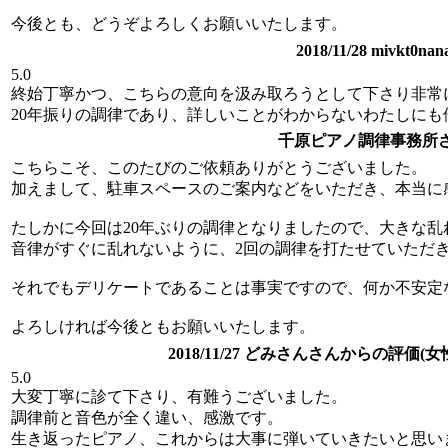
今後とも、どうぞよろしくお願いいたします。
2018/11/28 mivk
5.0
終始丁寧かつ、こちらの意向を汲み取ろうとして下さり非常
20年振りの調律であり、詳しいことがわからないわたしに
千原ピアノ調律事務所
こちらこそ、このたびのご依頼ありがとうございました。
加えまして、駐車スペースのご案内などをいただき、本当に
たしかに今回は20年ぶりの調律となりましたので、大きな乱
音律がすぐに乱れないように、2回の調律を打たせていただ
それでもデリケートであることは事実ですので、何か不安定
よろしければ今後ともお願いいたします。
2018/11/27 どみさんさんからの評価(女
5.0
大変丁寧に診て下さり、有難うございました。
調律前と音色が全く違い、感激です。
生き返ったピアノ、これからは大事に弾いていきたいと思い