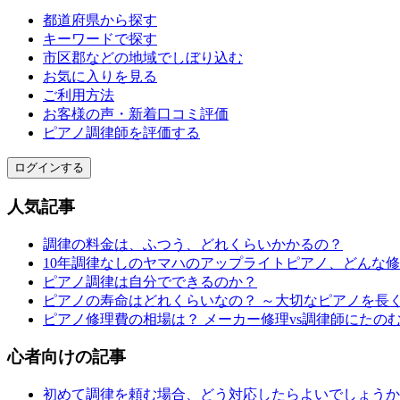
都道府県から探す
キーワードで探す
市区郡などの地域でしぼり込む
お気に入りを見る
ご利用方法
お客様の声・新着口コミ評価
ピアノ調律師を評価する
ログインする
人気記事
調律の料金は、ふつう、どれくらいかかるの？
10年調律なしのヤマハのアップライトピアノ、どんな
ピアノ調律は自分でできるのか？
ピアノの寿命はどれくらいなの？ ～大切なピアノを長
ピアノ修理費の相場は？ メーカー修理vs調律師にたの
心者向けの記事
初めて調律を頼む場合、どう対応したらよいでしょうか