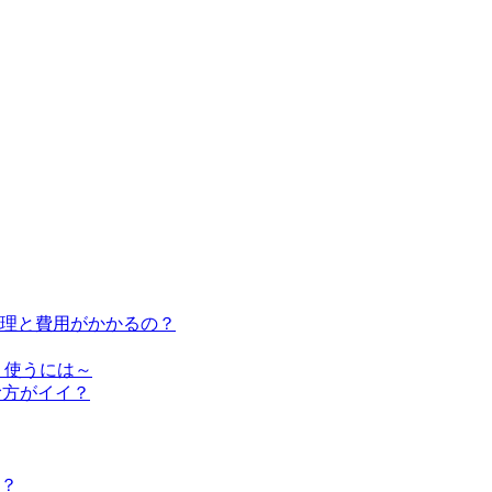
修理と費用がかかるの？
く使うには～
む方がイイ？
？