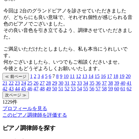
今回は 2台のグランドピアノを診させていただきました
が、どちらにも良い意味で、それぞれ個性が感じられる音
色のピアノでございました。
その良い音色を引き立てるよう、調律させていただきまし
た。
ご満足いただけたとしましたら、私も本当にうれしいで
す。
何かございましたら、いつでもご相談くださいませ。
今後ともどうぞよろしくお願いいたします。
1
2
3
4
5
6
7
8
9
10
11
12
13
14
15
16
17
18
19
20
21
22
23
24
25
26
27
28
29
30
31
32
33
34
35
36
37
38
39
40
41
42
43
44
45
46
47
48
49
50
51
52
53
54
55
56
57
58
59
60
61
62
1229件
プロフィールを見る
このピアノ調律師を評価する
ピアノ調律師を探す