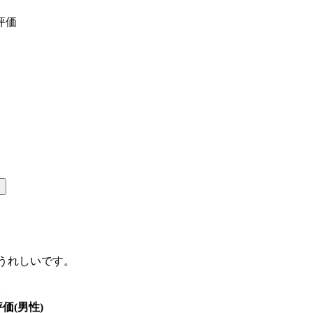
評価
うれしいです。
。
評価(男性)