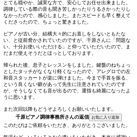
とても穏やか、誠実な方で、安心してお任せ出来ました。
調律している際の音も聞き苦しかったりうるさかったりし
なかったので、感心しました。またスピードも早く整えて
くださったので、ちょっと驚きました。
ピアノが古い分、結構大々的にお直しをしないともたな
い、と従前脅かされていたのですが、千原さんに「問題な
い、十分お使いいただける」と仰っていただいたので、ま
だまだ使えそうだとほっとしております。
帰られた後、息子とレッスンをしました。鍵盤のねちょっ
としたタッチがなくなり軽くなったので、アレグロでの左
和音スタッカートが楽に弾けました。今まで手首を振る、
という良くない癖があって先生に注意されていたのです
が、そうしなくても音が出るので、運指も綺麗になったよ
うに思います。
また次回以降もどうぞよろしくお願いいたします。
千原ピアノ調律事務所さんの返信
このたびはご依頼をいただき、ありがとうございました。