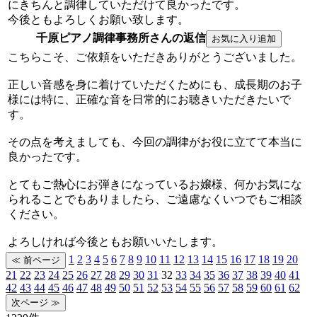
にきちんと調律していただけて良かったです。
今後ともよろしくお願い致します。
千原ピアノ調律事務所さんの返信
こちらこそ、ご依頼をいただきありがとうございました。
正しい音感を身に着けていただくためにも、成長期のお子
様には特に、正確な音を日常的にお聴きいただきたいで
す。
その点を考えましても、今回の調律がお役に立てて本当に
良かったです。
とてもご熱心にお弾きになっているお嬢様、何かお気にな
られることでもありましたら、ご遠慮なくいつでもご相談
ください。
よろしければ今後ともお願いいたします。
1
2
3
4
5
6
7
8
9
10
11
12
13
14
15
16
17
18
19
20
21
22
23
24
25
26
27
28
29
30
31
32
33
34
35
36
37
38
39
40
41
42
43
44
45
46
47
48
49
50
51
52
53
54
55
56
57
58
59
60
61
62