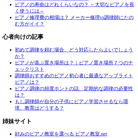
ピアノの寿命はどれくらいなの？ ～大切なピアノを長
く使うには～
ピアノ修理費の相場は？ メーカー修理vs調律師にたの
む方がイイ？
心者向けの記事
初めて調律を頼む場合、どう対応したらよいでしょう
か？
ピアノが喜ぶ置き場所は？｜ピアノ置き場所７つのチ
ェックリスト
調律師おすすめのピアノ初心者に最適なアップライト
ピアノは？
ピアノ調律の頻度ホントの話、定期的な調律の必要性
は？
もし調律師が自分の子供にピアノ学習させるなら環
境、教育はどうする？
姉妹サイト
好みのピアノ教室を選べる ピアノ教室.net