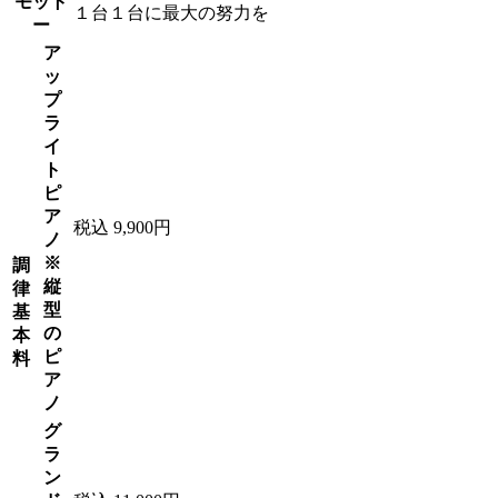
モット
１台１台に最大の努力を
ー
ア
ッ
プ
ラ
イ
ト
ピ
ア
税込 9,900円
ノ
※
調
縦
律
型
基
の
本
ピ
料
ア
ノ
グ
ラ
ン