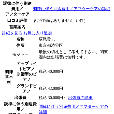
調律に伴う別途
費用／
調律に伴う別途費用／アフターケアの詳細
アフターケア
口コミ評価
まだ評価はありません（0件）
営業案内
詳細を見る
お気に入り追加
名称
荻尾貴志
住所
東京都渋谷区
最後の切札として考えて下さい。関東
モットー
圏内は出張費は無料です。
アップライ
トピアノ
税込 40,000円
調律
※縦型のピ
基本
アノ
料
グランドピ
税込 42,000円
アノ
出張費
税込 30,000円～
出張費の詳細
調律に伴う別途費
調律に伴う別途費用／アフターケアの
用／
詳細