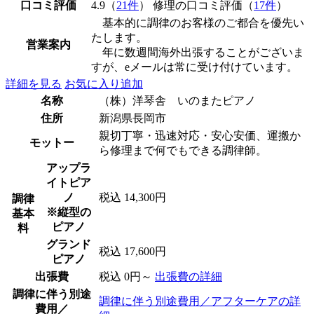
口コミ評価
4.9（
21件
） 修理の口コミ評価（
17件
）
基本的に調律のお客様のご都合を優先い
たします。
営業案内
年に数週間海外出張することがございま
すが、eメールは常に受け付けています。
詳細を見る
お気に入り追加
名称
（株）洋琴舎 いのまたピアノ
住所
新潟県長岡市
親切丁寧・迅速対応・安心安価、運搬か
モットー
ら修理まで何でもできる調律師。
アップラ
イトピア
ノ
税込 14,300円
調律
※縦型の
基本
ピアノ
料
グランド
税込 17,600円
ピアノ
出張費
税込 0円～
出張費の詳細
調律に伴う別途
調律に伴う別途費用／アフターケアの詳
費用／