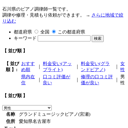
石川県のピアノ調律師一覧です。
調律や修理・見積もり依頼ができます。 →
さらに地域で絞
り込む
都道府県
全国
この都道府県
キーワード
検索
【 並び順 】
【 並び
おすす
料金安い(アッ
料金安い(グラ
女
｜
｜
｜
順 】:
め順
プライト)
ンドピアノ)
性
県内在
口コミ評価が
修理の口コミ評
男
｜
｜
｜
住
良い
価が良い
性
【 並び順 】
名称
グランドミュージックピアノ(宮瀬)
住所
愛知県名古屋市