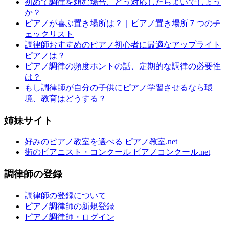
初めて調律を頼む場合、どう対応したらよいでしょう
か？
ピアノが喜ぶ置き場所は？｜ピアノ置き場所７つのチ
ェックリスト
調律師おすすめのピアノ初心者に最適なアップライト
ピアノは？
ピアノ調律の頻度ホントの話、定期的な調律の必要性
は？
もし調律師が自分の子供にピアノ学習させるなら環
境、教育はどうする？
姉妹サイト
好みのピアノ教室を選べる ピアノ教室.net
街のピアニスト・コンクール ピアノコンクール.net
調律師の登録
調律師の登録について
ピアノ調律師の新規登録
ピアノ調律師・ログイン