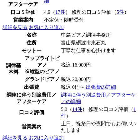
細
アフターケア
口コミ評価
4.9（
17件
） 修理の口コミ評価（
5件
）
営業案内
不定休・随時受付
詳細を見る
お気に入り追加
名称
中島ピアノ調律事務所
住所
富山県砺波市東石丸
モットー
丁寧な仕事を心掛けます
アップライトピ
アノ
税込 16,000円
調律基
※縦型のピアノ
本料
グランドピアノ
税込 20,000円
出張費
税込 0円～
出張費の詳細
調律に伴う別途費用／
調律に伴う別途費用／アフターケ
アフターケア
アの詳細
5.0（
14件
） 修理の口コミ評価（
1
口コミ評価
件
）
土日、祝祭日や夜間でもお伺いい
営業案内
たします
詳細を見る
お気に入り追加