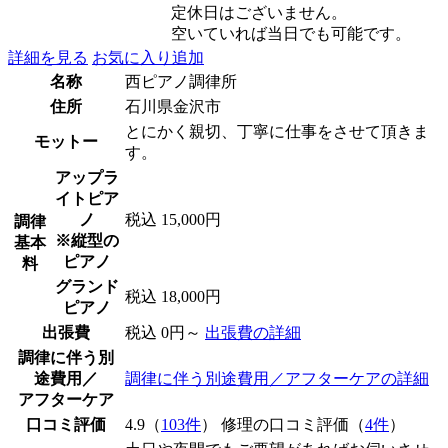
定休日はございません。
空いていれば当日でも可能です。
詳細を見る
お気に入り追加
名称
西ピアノ調律所
住所
石川県金沢市
とにかく親切、丁寧に仕事をさせて頂きま
モットー
す。
アップラ
イトピア
ノ
税込 15,000円
調律
※縦型の
基本
ピアノ
料
グランド
税込 18,000円
ピアノ
出張費
税込 0円～
出張費の詳細
調律に伴う別
途費用／
調律に伴う別途費用／アフターケアの詳細
アフターケア
口コミ評価
4.9（
103件
） 修理の口コミ評価（
4件
）