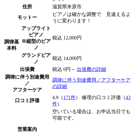
住所
滋賀県米原市
ピアノは確かな調整で 見違えるよ
モットー
うに変わります！
アップライト
ピアノ
税込 12,000円
※縦型のピア
調律基
ノ
本料
グランドピア
税込 14,000円
ノ
出張費
税込 0円～
出張費の詳細
調律に伴う別途費用
調律に伴う別途費用／アフターケア
／
の詳細
アフターケア
4.9（
171件
） 修理の口コミ評価（
43
口コミ評価
件
）
空いている場合は、お申込当日でも
可能です。
営業案内