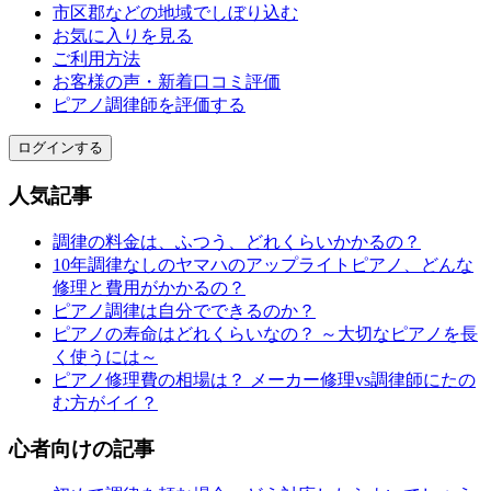
市区郡などの地域でしぼり込む
お気に入りを見る
ご利用方法
お客様の声・新着口コミ評価
ピアノ調律師を評価する
ログインする
人気記事
調律の料金は、ふつう、どれくらいかかるの？
10年調律なしのヤマハのアップライトピアノ、どんな
修理と費用がかかるの？
ピアノ調律は自分でできるのか？
ピアノの寿命はどれくらいなの？ ～大切なピアノを長
く使うには～
ピアノ修理費の相場は？ メーカー修理vs調律師にたの
む方がイイ？
心者向けの記事