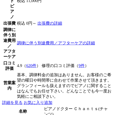
ド
税込 11,000円
ピ
ア
ノ
出張費
税込 0円～
出張費の詳細
調律に
伴う別
途費用
調律に伴う別途費用／アフターケアの詳細
／
アフタ
ーケア
口コミ
4.9（
620件
） 修理の口コミ評価（
9件
）
評価
基本、調律料金の追加はありません。お客様のご希
望の曜日や時間帯に合わせて作業させて頂きます。
営業案
グランフィールも扱えますのでピアノに関すること
内
はなんでもお任せ下さい。どんなことでも今一度お
気軽にご相談下さい。
詳細を見る
お気に入り追加
ピアノドクター Ｃｈａｎｔｓ(チャ
名称
ンツ)