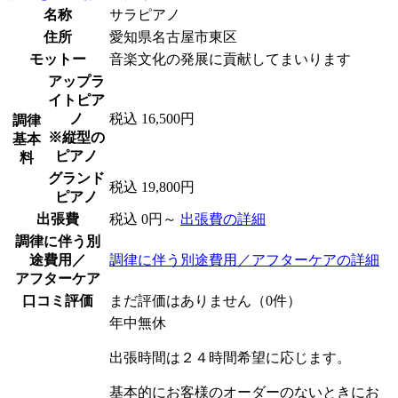
名称
サラピアノ
住所
愛知県名古屋市東区
モットー
音楽文化の発展に貢献してまいります
アップラ
イトピア
ノ
税込 16,500円
調律
※縦型の
基本
ピアノ
料
グランド
税込 19,800円
ピアノ
出張費
税込 0円～
出張費の詳細
調律に伴う別
途費用／
調律に伴う別途費用／アフターケアの詳細
アフターケア
口コミ評価
まだ評価はありません（0件）
年中無休
出張時間は２４時間希望に応じます。
基本的にお客様のオーダーのないときにお