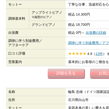
モットー
丁寧な仕事、迅速対応を心
アップライトピアノ
税込 14,300円
※縦型のピアノ
調律基本料
グランドピアノ
税込 18,700円
出張費
税込 0円～
出張費の詳細
調律に伴う別途費用／
調律に伴う別途費用／アフ
アフターケア
口コミ評価
4.9（
13件
）
営業案内
基本的にお客様のご都合を
詳細を見る
お気
名称
輪島 忠雄（ドイツ国家認
住所
石川県白山市
モットー
楽器本来の美しい響きを原