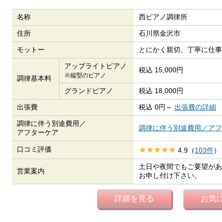
名称
西ピアノ調律所
住所
石川県金沢市
モットー
とにかく親切、丁寧に仕事
アップライトピアノ
税込 15,000円
※縦型のピアノ
調律基本料
グランドピアノ
税込 18,000円
出張費
税込 0円～
出張費の詳細
調律に伴う別途費用／
調律に伴う別途費用／アフ
アフターケア
口コミ評価
4.9（
103件
）
土日や夜間でもご要望があ
営業案内
お申し付け下さい。
詳細を見る
お気