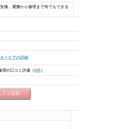
安価、運搬から修理まで何でもできる
ターケアの詳細
 修理の口コミ評価（
5件
）
に入り追加