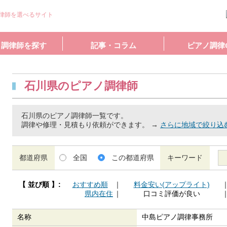
律師を選べるサイト
ノ調律師を探す
記事・コラム
ピアノ調律
石川県のピアノ調律師
石川県のピアノ調律師一覧です。
調律や修理・見積もり依頼ができます。 →
さらに地域で絞り込
都道府県
全国
この都道府県
キーワード
【 並び順 】:
おすすめ順
｜
料金安い(アップライト)
県内在住
｜
口コミ評価が良い
名称
中島ピアノ調律事務所