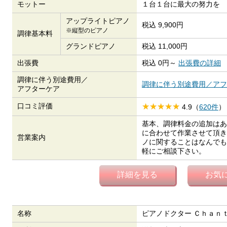
モットー
１台１台に最大の努力を
アップライトピアノ
税込 9,900円
※縦型のピアノ
調律基本料
グランドピアノ
税込 11,000円
出張費
税込 0円～
出張費の詳細
調律に伴う別途費用／
調律に伴う別途費用／アフ
アフターケア
口コミ評価
4.9（
620件
）
基本、調律料金の追加はあ
に合わせて作業させて頂き
営業案内
ノに関することはなんでも
軽にご相談下さい。
詳細を見る
お気
名称
ピアノドクター Ｃｈａｎｔ