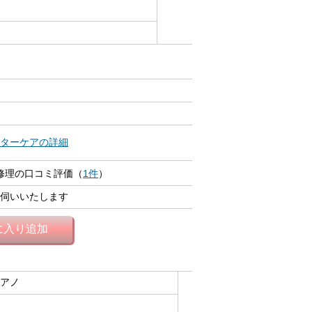
ターケアの詳細
 修理の口コミ評価（
1件
）
伺いいたします
に入り追加
アノ