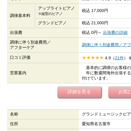
アップライトピアノ
税込 17,000円
※縦型のピアノ
調律基本料
グランドピアノ
税込 21,000円
出張費
税込 0円～
出張費の詳細
調律に伴う別途費用／
調律に伴う別途費用／アフ
アフターケア
口コミ評価
4.9（
21件
）
基本的に調律のお客様の
営業案内
年に数週間海外出張する
付けています。
詳細を見る
お気
名称
グランドミュージックピア
住所
愛知県名古屋市