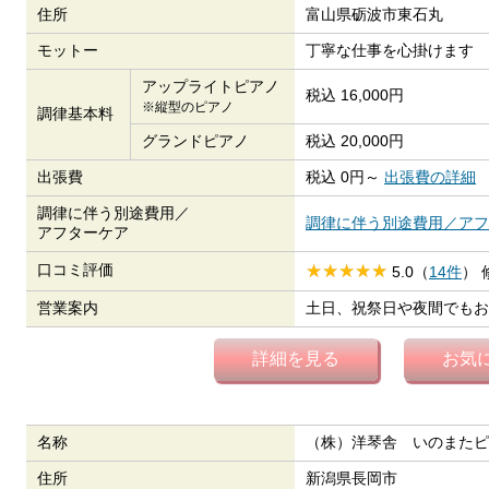
住所
富山県砺波市東石丸
モットー
丁寧な仕事を心掛けます
アップライトピアノ
税込 16,000円
※縦型のピアノ
調律基本料
グランドピアノ
税込 20,000円
出張費
税込 0円～
出張費の詳細
調律に伴う別途費用／
調律に伴う別途費用／アフ
アフターケア
口コミ評価
5.0（
14件
）
営業案内
土日、祝祭日や夜間でもお
詳細を見る
お気
名称
（株）洋琴舎 いのまたピ
住所
新潟県長岡市