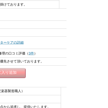
掛けております。
ターケアの詳細
 修理の口コミ評価（
3件
）
優先させて頂いております。
に入り追加
定楽器製造職人）
点から追求し、提供いたします。