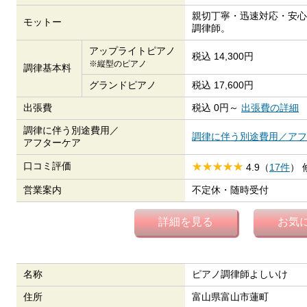
親切丁寧・迅速対応・安心
モットー
調律師。
アップライトピアノ
税込 14,300円
※縦型のピアノ
調律基本料
グランドピアノ
税込 17,600円
出張費
税込 0円～
出張費の詳細
調律に伴う別途費用／
調律に伴う別途費用／アフ
アフターケア
口コミ評価
4.9（
17件
）
営業案内
不定休・随時受付
詳細を見る
お気
名称
ピアノ調律師よしいけ
住所
富山県富山市蓮町