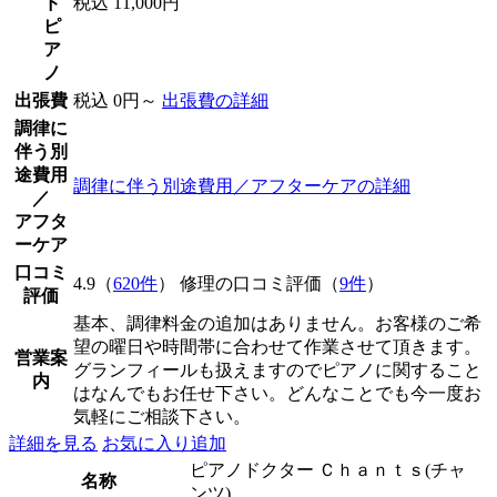
ド
税込 11,000円
ピ
ア
ノ
出張費
税込 0円～
出張費の詳細
調律に
伴う別
途費用
調律に伴う別途費用／アフターケアの詳細
／
アフタ
ーケア
口コミ
4.9（
620件
） 修理の口コミ評価（
9件
）
評価
基本、調律料金の追加はありません。お客様のご希
望の曜日や時間帯に合わせて作業させて頂きます。
営業案
グランフィールも扱えますのでピアノに関すること
内
はなんでもお任せ下さい。どんなことでも今一度お
気軽にご相談下さい。
詳細を見る
お気に入り追加
ピアノドクター Ｃｈａｎｔｓ(チャ
名称
ンツ)