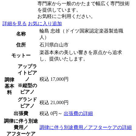
専門家から一般のかたまで幅広く専門技術
を提供しています。
お気軽にご利用ください。
詳細を見る
お気に入り追加
輪島 忠雄（ドイツ国家認定楽器製造職
名称
人）
住所
石川県白山市
楽器本来の美しい響きを原点から追求
モットー
し、提供いたします。
アップラ
イトピア
ノ
税込 17,000円
調律
※縦型の
基本
ピアノ
料
グランド
税込 21,000円
ピアノ
出張費
税込 0円～
出張費の詳細
調律に伴う別途
費用／
調律に伴う別途費用／アフターケアの詳細
アフターケア