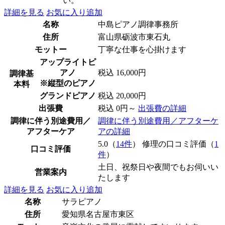
い。
詳細を見る
お気に入り追加
名称
中島ピアノ調律事務所
住所
富山県砺波市東石丸
モットー
丁寧な仕事を心掛けます
アップライトピ
アノ
税込 16,000円
調律基
※縦型のピアノ
本料
グランドピアノ
税込 20,000円
出張費
税込 0円～
出張費の詳細
調律に伴う別途費用／
調律に伴う別途費用／アフターケ
アフターケア
アの詳細
5.0（
14件
） 修理の口コミ評価（
1
口コミ評価
件
）
土日、祝祭日や夜間でもお伺いい
営業案内
たします
詳細を見る
お気に入り追加
名称
サラピアノ
住所
愛知県名古屋市東区