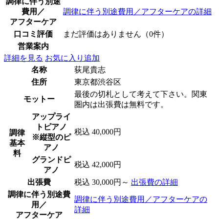
調律に伴う別途
費用／
調律に伴う別途費用／アフターケアの詳細
アフターケア
口コミ評価
まだ評価はありません（0件）
営業案内
詳細を見る
お気に入り追加
名称
荻尾貴志
住所
東京都渋谷区
最後の切札として考えて下さい。関東
モットー
圏内は出張費は無料です。
アップライ
トピアノ
税込 40,000円
調律
※縦型のピ
基本
アノ
料
グランドピ
税込 42,000円
アノ
出張費
税込 30,000円～
出張費の詳細
調律に伴う別途費
調律に伴う別途費用／アフターケアの
用／
詳細
アフターケア