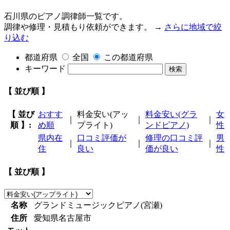
石川県のピアノ調律師一覧です。
調律や修理・見積もり依頼ができます。 →
さらに地域で絞
り込む
都道府県
全国
この都道府県
キーワード
検索
【 並び順 】
【 並び
おすす
料金安い(アッ
料金安い(グラ
女
｜
｜
｜
順 】:
め順
プライト)
ンドピアノ)
性
県内在
口コミ評価が
修理の口コミ評
男
｜
｜
｜
住
良い
価が良い
性
【 並び順 】
名称
グランドミュージックピアノ(宮瀬)
住所
愛知県名古屋市