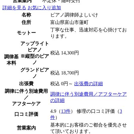
営業案内
不定休・随時受付
詳細を見る
お気に入り追加
名称
ピアノ調律師よしいけ
住所
富山県富山市蓮町
丁寧な仕事、迅速対応を心掛けてお
モットー
ります。
アップライト
ピアノ
税込 14,300円
※縦型のピア
調律基
ノ
本料
グランドピア
税込 18,700円
ノ
出張費
税込 0円～
出張費の詳細
調律に伴う別途費用
調律に伴う別途費用／アフターケア
／
の詳細
アフターケア
4.9（
13件
） 修理の口コミ評価（
3
口コミ評価
件
）
基本的にお客様のご都合を優先させ
営業案内
て頂いております。