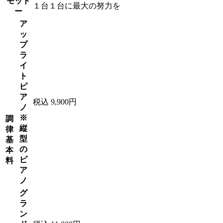
モット
１台１台に最大の努力を
ー
ア
ッ
プ
ラ
イ
ト
ピ
ア
税込 9,900円
ノ
※
調
縦
律
型
基
の
本
ピ
料
ア
ノ
グ
ラ
ン