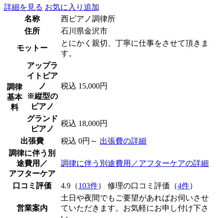
詳細を見る
お気に入り追加
名称
西ピアノ調律所
住所
石川県金沢市
とにかく親切、丁寧に仕事をさせて頂きま
モットー
す。
アップラ
イトピア
ノ
税込 15,000円
調律
※縦型の
基本
ピアノ
料
グランド
税込 18,000円
ピアノ
出張費
税込 0円～
出張費の詳細
調律に伴う別
途費用／
調律に伴う別途費用／アフターケアの詳細
アフターケア
口コミ評価
4.9（
103件
） 修理の口コミ評価（
4件
）
土日や夜間でもご要望があればお伺いさせ
営業案内
ていただきます。お気軽にお申し付け下さ