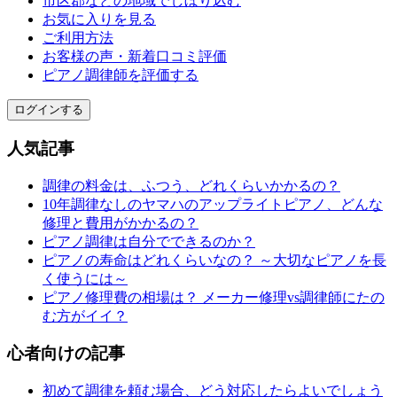
市区郡などの地域でしぼり込む
お気に入りを見る
ご利用方法
お客様の声・新着口コミ評価
ピアノ調律師を評価する
ログインする
人気記事
調律の料金は、ふつう、どれくらいかかるの？
10年調律なしのヤマハのアップライトピアノ、どんな
修理と費用がかかるの？
ピアノ調律は自分でできるのか？
ピアノの寿命はどれくらいなの？ ～大切なピアノを長
く使うには～
ピアノ修理費の相場は？ メーカー修理vs調律師にたの
む方がイイ？
心者向けの記事
初めて調律を頼む場合、どう対応したらよいでしょう