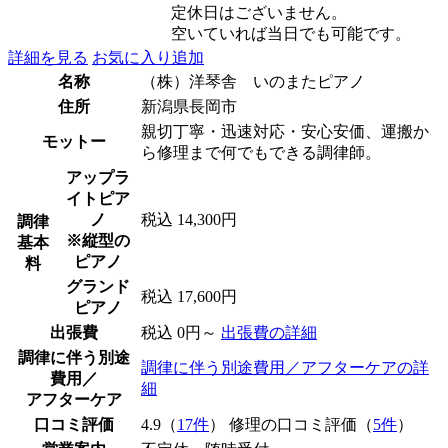
定休日はございません。
空いていれば当日でも可能です。
詳細を見る
お気に入り追加
名称
（株）洋琴舎 いのまたピアノ
住所
新潟県長岡市
親切丁寧・迅速対応・安心安価、運搬か
モットー
ら修理まで何でもできる調律師。
アップラ
イトピア
ノ
税込 14,300円
調律
※縦型の
基本
ピアノ
料
グランド
税込 17,600円
ピアノ
出張費
税込 0円～
出張費の詳細
調律に伴う別途
調律に伴う別途費用／アフターケアの詳
費用／
細
アフターケア
口コミ評価
4.9（
17件
） 修理の口コミ評価（
5件
）