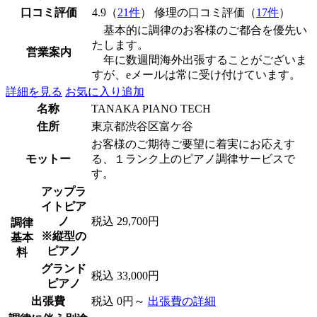
口コミ評価
4.9（
21件
） 修理の口コミ評価（
17件
）
基本的に調律のお客様のご都合を優先い
たします。
営業案内
年に数週間海外出張することがございま
すが、eメールは常に受け付けています。
詳細を見る
お気に入り追加
名称
TANAKA PIANO TECH
住所
東京都渋谷区富ケ谷
お客様のご期待ご要望に着実にお応えす
モットー
る、１ランク上のピアノ調律サービスで
す。
アップラ
イトピア
ノ
税込 29,700円
調律
※縦型の
基本
ピアノ
料
グランド
税込 33,000円
ピアノ
出張費
税込 0円～
出張費の詳細