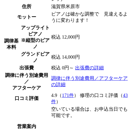
住所
滋賀県米原市
ピアノは確かな調整で 見違えるよ
モットー
うに変わります！
アップライト
ピアノ
税込 12,000円
※縦型のピア
調律基
ノ
本料
グランドピア
税込 14,000円
ノ
出張費
税込 0円～
出張費の詳細
調律に伴う別途費用
調律に伴う別途費用／アフターケア
／
の詳細
アフターケア
4.9（
171件
） 修理の口コミ評価（
43
口コミ評価
件
）
空いている場合は、お申込当日でも
可能です。
営業案内