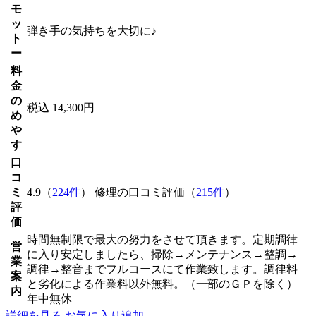
モ
ッ
弾き手の気持ちを大切に♪
ト
ー
料
金
の
税込 14,300円
め
や
す
口
コ
ミ
4.9（
224件
） 修理の口コミ評価（
215件
）
評
価
時間無制限で最大の努力をさせて頂きます。定期調律
営
に入り安定しましたら、掃除→メンテナンス→整調→
業
調律→整音までフルコースにて作業致します。調律料
案
と劣化による作業料以外無料。（一部のＧＰを除く）
内
年中無休
詳細を見る
お気に入り追加