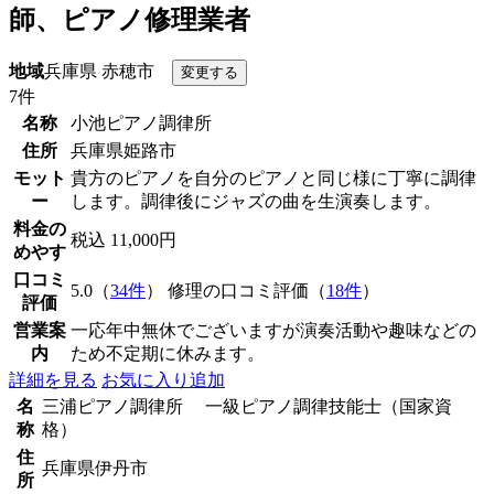
師、ピアノ修理業者
地域
兵庫県 赤穂市
7件
名称
小池ピアノ調律所
住所
兵庫県姫路市
モット
貴方のピアノを自分のピアノと同じ様に丁寧に調律
ー
します。調律後にジャズの曲を生演奏します。
料金の
税込 11,000円
めやす
口コミ
5.0（
34件
） 修理の口コミ評価（
18件
）
評価
営業案
一応年中無休でございますが演奏活動や趣味などの
内
ため不定期に休みます。
詳細を見る
お気に入り追加
名
三浦ピアノ調律所 一級ピアノ調律技能士（国家資
称
格）
住
兵庫県伊丹市
所