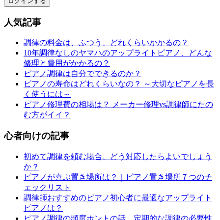
ログインする
人気記事
調律の料金は、ふつう、どれくらいかかるの？
10年調律なしのヤマハのアップライトピアノ、どんな
修理と費用がかかるの？
ピアノ調律は自分でできるのか？
ピアノの寿命はどれくらいなの？ ～大切なピアノを長
く使うには～
ピアノ修理費の相場は？ メーカー修理vs調律師にたの
む方がイイ？
心者向けの記事
初めて調律を頼む場合、どう対応したらよいでしょう
か？
ピアノが喜ぶ置き場所は？｜ピアノ置き場所７つのチ
ェックリスト
調律師おすすめのピアノ初心者に最適なアップライト
ピアノは？
ピアノ調律の頻度ホントの話、定期的な調律の必要性