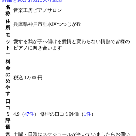
名
音楽工房ピアノサロン
称
住
兵庫県神戸市垂水区つつじが丘
所
モ
ッ
愛する我が子へ傾ける愛情と変わらない情熱で皆様の
ト
ピアノに向き合います
ー
料
金
の
税込 12,000円
め
や
す
口
コ
ミ
4.9（
47件
） 修理の口コミ評価（
1件
）
評
価
営
土曜・日曜はスケジュールが空いていましたらお伺い