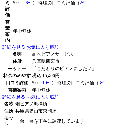
ミ
5.0（
26件
） 修理の口コミ評価（
2件
）
評
価
営
業
年中無休
案
内
詳細を見る
お気に入り追加
名称
高木ピアノサービス
住所
兵庫県西宮市
モットー
「こだわりのピアノにしたい」
料金のめやす
税込 15,400円
口コミ評価
5.0（
19件
） 修理の口コミ評価（
3件
）
営業案内
年中無休
詳細を見る
お気に入り追加
名称
畑ピアノ調律所
住所
兵庫県篠山市東岡屋
モッ
一台一台を丁寧に調律しています
トー