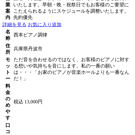
業
いたします。早朝・晩・祝祭日でもお客様のご要望に
案
こたえられるようにスケジュールを調整いたします。
内
先約優先
詳細を見る
お気に入り追加
名
西本ピアノ調律
称
住
兵庫県丹波市
所
モ
ただ音を合わせるのではなく、お客様のピアノに対す
ッ
る想いや気持ちを音にします。私の一番の願い
ト
は・・・「お家のピアノが音楽ホールよりも一番なん
ー
だ！」
料
金
の
税込 13,000円
め
や
す
口
コ