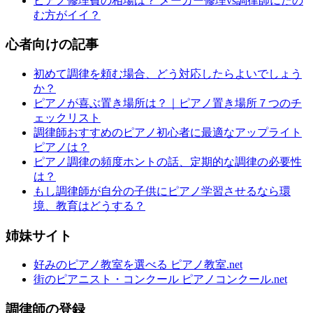
ピアノ修理費の相場は？ メーカー修理vs調律師にたの
む方がイイ？
心者向けの記事
初めて調律を頼む場合、どう対応したらよいでしょう
か？
ピアノが喜ぶ置き場所は？｜ピアノ置き場所７つのチ
ェックリスト
調律師おすすめのピアノ初心者に最適なアップライト
ピアノは？
ピアノ調律の頻度ホントの話、定期的な調律の必要性
は？
もし調律師が自分の子供にピアノ学習させるなら環
境、教育はどうする？
姉妹サイト
好みのピアノ教室を選べる ピアノ教室.net
街のピアニスト・コンクール ピアノコンクール.net
調律師の登録