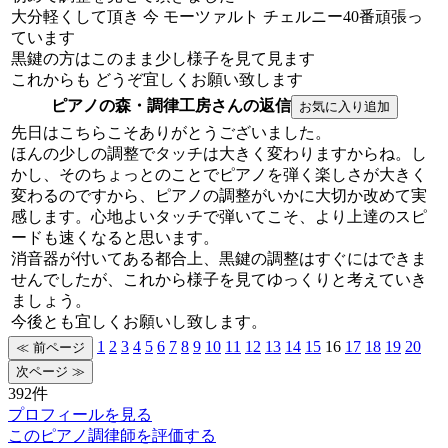
大分軽くして頂き 今 モーツァルト チェルニー40番頑張っ
ています
黒鍵の方はこのまま少し様子を見て見ます
これからも どうぞ宜しくお願い致します
ピアノの森・調律工房さんの返信
先日はこちらこそありがとうございました。
ほんの少しの調整でタッチは大きく変わりますからね。し
かし、そのちょっとのことでピアノを弾く楽しさが大きく
変わるのですから、ピアノの調整がいかに大切か改めて実
感します。心地よいタッチで弾いてこそ、より上達のスピ
ードも速くなると思います。
消音器が付いてある都合上、黒鍵の調整はすぐにはできま
せんでしたが、これから様子を見てゆっくりと考えていき
ましょう。
今後とも宜しくお願いし致します。
1
2
3
4
5
6
7
8
9
10
11
12
13
14
15
16
17
18
19
20
392件
プロフィールを見る
このピアノ調律師を評価する