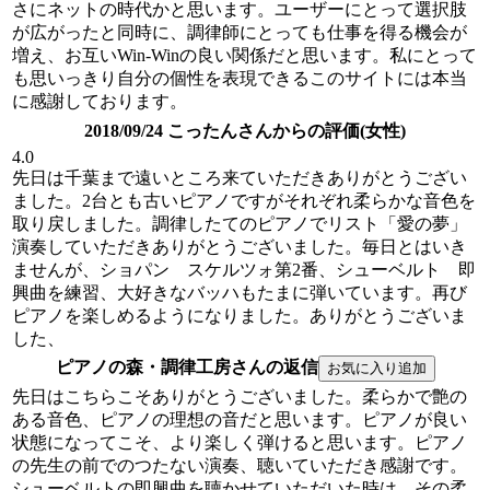
さにネットの時代かと思います。ユーザーにとって選択肢
が広がったと同時に、調律師にとっても仕事を得る機会が
増え、お互いWin-Winの良い関係だと思います。私にとって
も思いっきり自分の個性を表現できるこのサイトには本当
に感謝しております。
2018/09/24 こったんさんからの評価(女性)
4.0
先日は千葉まで遠いところ来ていただきありがとうござい
ました。2台とも古いピアノですがそれぞれ柔らかな音色を
取り戻しました。調律したてのピアノでリスト「愛の夢」
演奏していただきありがとうございました。毎日とはいき
ませんが、ショパン スケルツォ第2番、シューベルト 即
興曲を練習、大好きなバッハもたまに弾いています。再び
ピアノを楽しめるようになりました。ありがとうございま
した、
ピアノの森・調律工房さんの返信
先日はこちらこそありがとうございました。柔らかで艶の
ある音色、ピアノの理想の音だと思います。ピアノが良い
状態になってこそ、より楽しく弾けると思います。ピアノ
の先生の前でのつたない演奏、聴いていただき感謝です。
シューベルトの即興曲を聴かせていただいた時は、その柔