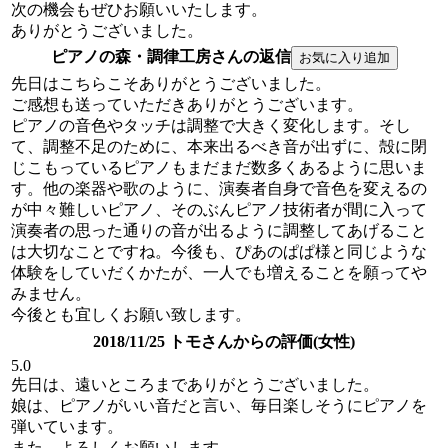
次の機会もぜひお願いいたします。
ありがとうございました。
ピアノの森・調律工房さんの返信
先日はこちらこそありがとうございました。
ご感想も送っていただきありがとうございます。
ピアノの音色やタッチは調整で大きく変化します。そし
て、調整不足のために、本来出るべき音が出ずに、殻に閉
じこもっているピアノもまだまだ数多くあるように思いま
す。他の楽器や歌のように、演奏者自身で音色を変えるの
が中々難しいピアノ、そのぶんピアノ技術者が間に入って
演奏者の思った通りの音が出るように調整してあげること
は大切なことですね。今後も、ぴあのぱぱ様と同じような
体験をしていだくかたが、一人でも増えることを願ってや
みません。
今後とも宜しくお願い致します。
2018/11/25 トモさんからの評価(女性)
5.0
先日は、遠いところまでありがとうございました。
娘は、ピアノがいい音だと言い、毎日楽しそうにピアノを
弾いています。
また、よろしくお願いします。