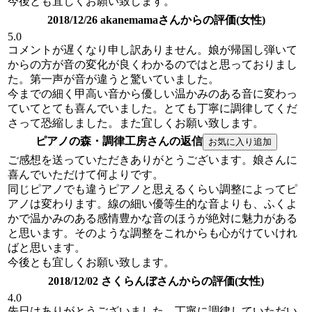
今後とも宜しくお願い致します。
2018/12/26 akanemamaさんからの評価(女性)
5.0
コメントが遅くなり申し訳ありません。娘が帰国し弾いて
からの方が音の変化が良くわかるのではと思っておりまし
た。第一声が音が違うと驚いていました。
今までの細く甲高い音から優しい温かみのある音に変わっ
ていてとても喜んでいました。とても丁寧に調律してくだ
さって恐縮しました。また宜しくお願い致します。
ピアノの森・調律工房さんの返信
ご感想を送っていただきありがとうございます。娘さんに
喜んでいただけて何よりです。
同じピアノでも違うピアノと思えるくらい調整によってピ
アノは変わります。線の細い優等生的な音よりも、ふくよ
かで温かみのある感情豊かな音のほうが絶対に魅力がある
と思います。そのような調整をこれからも心がけていけれ
ばと思います。
今後とも宜しくお願い致します。
2018/12/02 さくらんぼさんからの評価(女性)
4.0
先日はありがとうございました。丁寧に調律していただい