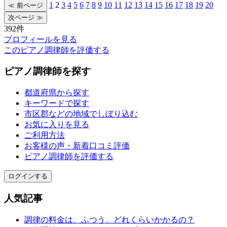
1
2
3
4
5
6
7
8
9
10
11
12
13
14
15
16
17
18
19
20
392件
プロフィールを見る
このピアノ調律師を評価する
ピアノ調律師を探す
都道府県から探す
キーワードで探す
市区郡などの地域でしぼり込む
お気に入りを見る
ご利用方法
お客様の声・新着口コミ評価
ピアノ調律師を評価する
ログインする
人気記事
調律の料金は、ふつう、どれくらいかかるの？