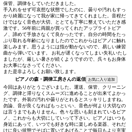
保管、調律をしていただきました。
手入れをせず可哀想な状態でしたのに、曇りや汚れもすっ
かり綺麗になって我が家に帰ってきてくれました。音程だ
けではなく音色が大切、ととても丁寧に整えていただき感
激です。56年前に両親が買ってくれたアップライトピア
ノ、諦めて手放さなくて良かったです。自分の時間をたっ
ぷり取れる年齢になりましたのでこれからはピアノに触れ
楽しみます。思うようには指が動かないので、易しい練習
曲から弾いています。 お礼が遅くなってしまい失礼いたし
ましたが、厳しい暑さが続くようですので、呉々もお身体
お大事になさってください。
また是非よろしくお願い致します。
ピアノの森・調律工房さんの返信
今回はありがとうございました。運送、保管、クリーニン
グ、調律と滞りなくスムーズに進めることが出来てよかっ
たです。外装の汚れや曇りがとれるとスッキリしますね。
勿論、音が良くなればもっといい、音色が何より大切なの
は言うまでもありません。色々な思いも刻まれているピア
ノ、これからも大切にしていって下さい。ピアノはいつも
身近にあって、いつでも好きな時に楽しめる楽器、それだ
けに良い状態でそばに置いてあげることで毎日もより充実