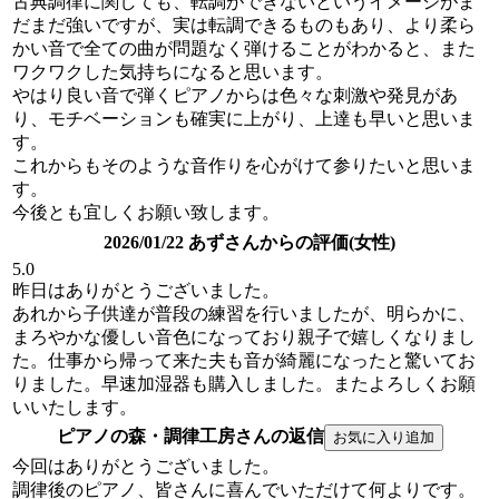
古典調律に関しても、転調ができないというイメージがま
だまだ強いですが、実は転調できるものもあり、より柔ら
かい音で全ての曲が問題なく弾けることがわかると、また
ワクワクした気持ちになると思います。
やはり良い音で弾くピアノからは色々な刺激や発見があ
り、モチベーションも確実に上がり、上達も早いと思いま
す。
これからもそのような音作りを心がけて参りたいと思いま
す。
今後とも宜しくお願い致します。
2026/01/22 あずさんからの評価(女性)
5.0
昨日はありがとうございました。
あれから子供達が普段の練習を行いましたが、明らかに、
まろやかな優しい音色になっており親子で嬉しくなりまし
た。仕事から帰って来た夫も音が綺麗になったと驚いてお
りました。早速加湿器も購入しました。またよろしくお願
いいたします。
ピアノの森・調律工房さんの返信
今回はありがとうございました。
調律後のピアノ、皆さんに喜んでいただけて何よりです。