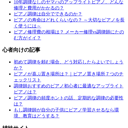
10年調律なしのヤマハのアップライトピアノ、どんな
修理と費用がかかるの？
ピアノ調律は自分でできるのか？
ピアノの寿命はどれくらいなの？ ～大切なピアノを長
く使うには～
ピアノ修理費の相場は？ メーカー修理vs調律師にたの
む方がイイ？
心者向けの記事
初めて調律を頼む場合、どう対応したらよいでしょう
か？
ピアノが喜ぶ置き場所は？｜ピアノ置き場所７つのチ
ェックリスト
調律師おすすめのピアノ初心者に最適なアップライト
ピアノは？
ピアノ調律の頻度ホントの話、定期的な調律の必要性
は？
もし調律師が自分の子供にピアノ学習させるなら環
境、教育はどうする？