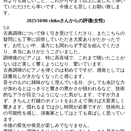
何よりも嬉しいこと、これから今まで以上に楽しんで弾い
ていただけたら幸いです。今後とも宜しくお願い致しま
す。
2025/10/06 chikoさんからの評価(女性)
5.0
古典調律について快く引き受けてくださり、またこちらの
疑問にも丁寧に回答していただき大変ありがたかったで
す。お忙しい中、遠方にも関わらず予定を組んでくださ
り、本当にありがとうございました。
調律後のピアノは、特に高音域で、これまで聴いたことが
ないほど美しく響くようになり、驚いています。
古典調律のピアノを弾くのは初めてですが、感覚としては
誤魔化しがきかなくなったと感じます。
音そのものに雑味がなく澄んでいる分、少しでも余計な力
が加わるとはっきりと響きの豊かさが損われるなど、技術
的なアラが目立つようになった気がします。ですが力ま
ず、きちんと打鍵のポイントをおさえて弾けば大変美しく
響きます。慣れるまでは少し時間が必要ですが、技術向上
の可能性を感じ、演奏家としてはとても喜ばしく思ってい
ます。
今後の変化や発見が楽しみでなりません。