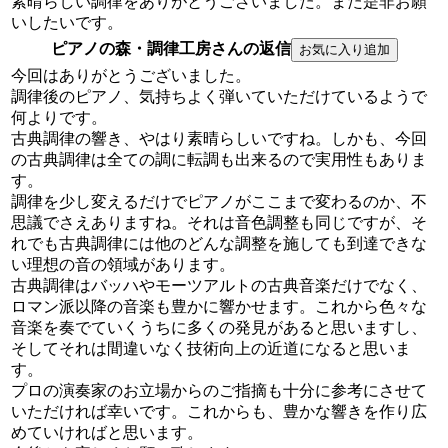
素晴らしい調律をありがとうございました。また是非お願
いしたいです。
ピアノの森・調律工房さんの返信
今回はありがとうございました。
調律後のピアノ、気持ちよく弾いていただけているようで
何よりです。
古典調律の響き、やはり素晴らしいですね。しかも、今回
の古典調律は全ての調に転調も出来るので実用性もありま
す。
調律を少し変えるだけでピアノがここまで変わるのか、不
思議でさえありますね。それは音色調整も同じですが、そ
れでも古典調律には他のどんな調整を施しても到達できな
い理想の音の領域があります。
古典調律はバッハやモーツアルトの古典音楽だけでなく、
ロマン派以降の音楽も豊かに響かせます。これから色々な
音楽を奏でていくうちに多くの発見があると思いますし、
そしてそれは間違いなく技術向上の近道になると思いま
す。
プロの演奏家のお立場からのご指摘も十分に参考にさせて
いただければ幸いです。これからも、豊かな響きを作り広
めていければと思います。