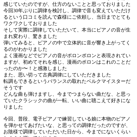
感じていたのですが、仕方のないことと思っておりました
今回30年ぶりに調律を検討し、調律で音も変えていただけ
るという口コミを読んで森様にご依頼し、当日までとても
ワクワクしておりました
そして実際に調律していただいて、本当にピアノの音が生
まれ変わり、驚きました
弾いてみると、ピアノの中で立体的に音が響き上がってく
るのがわかりました
よく漫画などでピアノの音がポロンポロンと表現されてい
ますが、初めてそれを感じ、漫画のポロンはこれのことだ
ったのか〜！と感激しました
また、思い切って古典調律にしていただきました
転調もできるというバランスの取れたベルクマイスターだ
そうです
どんな曲も弾けますし、今までつまらない曲だな、と思っ
ていたクラシックの曲が一転、いい曲に聴こえて好きにな
りました
今回、普段、電子ピアノで練習している娘に本物のピアノ
を弾かせてあげたいな、と思っての調律だったのですが、
お陰様で調律していただいた日から、今までにないくらい