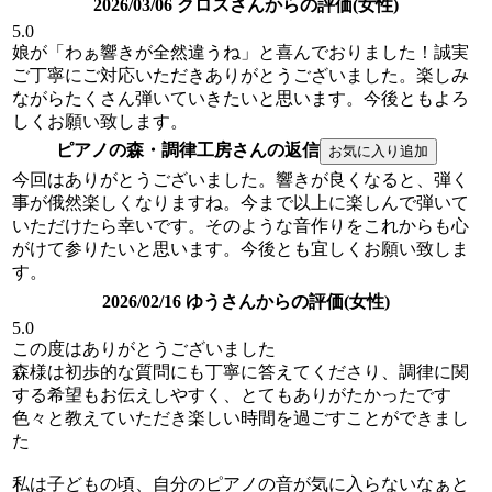
2026/03/06 クロスさんからの評価(女性)
5.0
娘が「わぁ響きが全然違うね」と喜んでおりました！誠実
ご丁寧にご対応いただきありがとうございました。楽しみ
ながらたくさん弾いていきたいと思います。今後ともよろ
しくお願い致します。
ピアノの森・調律工房さんの返信
今回はありがとうございました。響きが良くなると、弾く
事が俄然楽しくなりますね。今まで以上に楽しんで弾いて
いただけたら幸いです。そのような音作りをこれからも心
がけて参りたいと思います。今後とも宜しくお願い致しま
す。
2026/02/16 ゆうさんからの評価(女性)
5.0
この度はありがとうございました
森様は初歩的な質問にも丁寧に答えてくださり、調律に関
する希望もお伝えしやすく、とてもありがたかったです
色々と教えていただき楽しい時間を過ごすことができまし
た
私は子どもの頃、自分のピアノの音が気に入らないなぁと