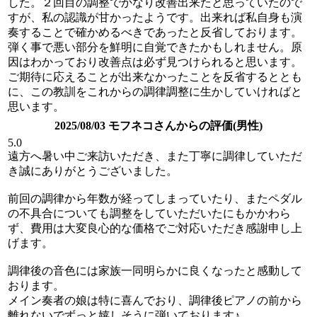
した。２回目の調整でかなり改善出来たと思っていたので
すが、私の認識が甘かったようです。出来れば私自身も演
奏することで確かめるべきであったと反省しております。
弾く事で悪い部分を鮮明に自覚できたかもしれません。原
因はわかっており改善点は必ず見つけられると思います。
ご期待に応えることが出来なかったことを反省するととも
に、この教訓をこれからの調律調整に生かしていければと
思います。
2025/08/03 モフネコさんからの評価(男性)
5.0
遠方へ暑い中ご来訪いただき、また丁寧に調律していただ
き誠にありがとうございました。
前回の調律から年数が経ってしまっていたり、またペダル
の不具合についても調整をしていただいたにもかかわら
ず、費用は大変良心的な価格でご対応いただき感謝申し上
げます。
調律後の音色には家族一同明らかに良くなったと感動して
おります。
メイン奏者の娘は特に喜んでおり、調律後ピアノの前から
離れないでずっと嬉しそうに弾いております♪