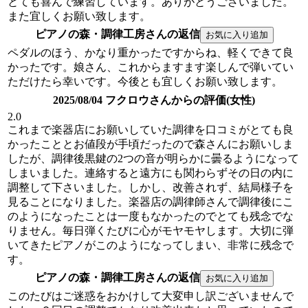
とても喜んで練習しています。ありがとうございました。
また宜しくお願い致します。
ピアノの森・調律工房さんの返信
ペダルのほう、かなり重かったですからね、軽くできて良
かったです。娘さん、これからますます楽しんで弾いてい
ただけたら幸いです。今後とも宜しくお願い致します。
2025/08/04 フクロウさんからの評価(女性)
2.0
これまで楽器店にお願いしていた調律を口コミがとても良
かったこととお値段が手頃だったので森さんにお願いしま
したが、調律後黒鍵の2つの音が明らかに曇るようになって
しまいました。連絡すると遠方にも関わらずその日の内に
調整して下さいました。しかし、改善されず、結局様子を
見ることになりました。楽器店の調律師さんで調律後にこ
のようになったことは一度もなかったのでとても残念でな
りません。毎日弾くたびに心がモヤモヤします。大切に弾
いてきたピアノがこのようになってしまい、非常に残念で
す。
ピアノの森・調律工房さんの返信
このたびはご迷惑をおかけして大変申し訳ございませんで