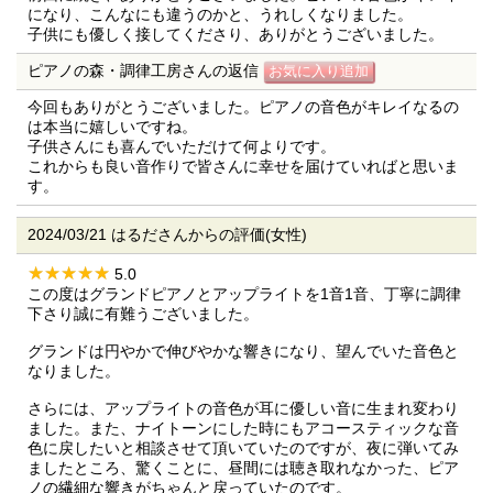
になり、こんなにも違うのかと、うれしくなりました。
子供にも優しく接してくださり、ありがとうございました。
ピアノの森・調律工房さんの返信
今回もありがとうございました。ピアノの音色がキレイなるの
は本当に嬉しいですね。
子供さんにも喜んでいただけて何よりです。
これからも良い音作りで皆さんに幸せを届けていればと思いま
す。
2024/03/21 はるださんからの評価(女性)
5.0
この度はグランドピアノとアップライトを1音1音、丁寧に調律
下さり誠に有難うございました。
グランドは円やかで伸びやかな響きになり、望んでいた音色と
なりました。
さらには、アップライトの音色が耳に優しい音に生まれ変わり
ました。また、ナイトーンにした時にもアコースティックな音
色に戻したいと相談させて頂いていたのですが、夜に弾いてみ
ましたところ、驚くことに、昼間には聴き取れなかった、ピア
ノの繊細な響きがちゃんと戻っていたのです。