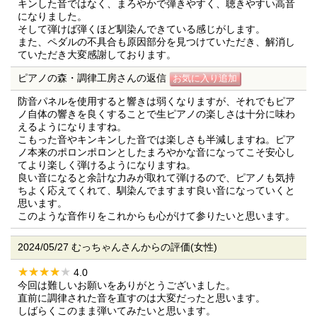
キンした音ではなく、まろやかで弾きやすく、聴きやすい高音
になりました。
そして弾けば弾くほど馴染んできている感じがします。
また、ペダルの不具合も原因部分を見つけていただき、解消し
ていただき大変感謝しております。
ピアノの森・調律工房さんの返信
防音パネルを使用すると響きは弱くなりますが、それでもピア
ノ自体の響きを良くすることで生ピアノの楽しさは十分に味わ
えるようになりますね。
こもった音やキンキンした音では楽しさも半減しますね。ピア
ノ本来のポロンポロンとしたまろやかな音になってこそ安心し
てより楽しく弾けるようになりますね。
良い音になると余計な力みが取れて弾けるので、ピアノも気持
ちよく応えてくれて、馴染んでますます良い音になっていくと
思います。
このような音作りをこれからも心がけて参りたいと思います。
2024/05/27 むっちゃんさんからの評価(女性)
4.0
今回は難しいお願いをありがとうございました。
直前に調律された音を直すのは大変だったと思います。
しばらくこのまま弾いてみたいと思います。