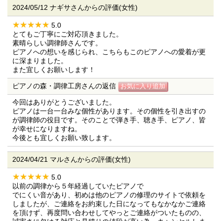
2024/05/12 ナギサさんからの評価(女性)
5.0
とてもご丁寧にご対応頂きました。
素晴らしい調律師さんです。
ピアノへの想いを感じられ、こちらもこのピアノへの愛着が更
に深まりました。
また宜しくお願いします！
ピアノの森・調律工房さんの返信
今回はありがとうございました。
ピアノは一台一台みな個性があります。その個性を引き出すの
が調律師の役目です。そのことで弾き手、聴き手、ピアノ、皆
が幸せになりますね。
今後とも宜しくお願い致します。
2024/04/21 マルさんからの評価(女性)
5.0
以前の調律から５年経過していたピアノで
でにくい音があり、初めは他のピアノの修理のサイトで依頼を
しましたが、ご連絡をお約束した日になってもなかなかご連絡
を頂けず、再度問い合わせしてやっとご連絡がついたものの、