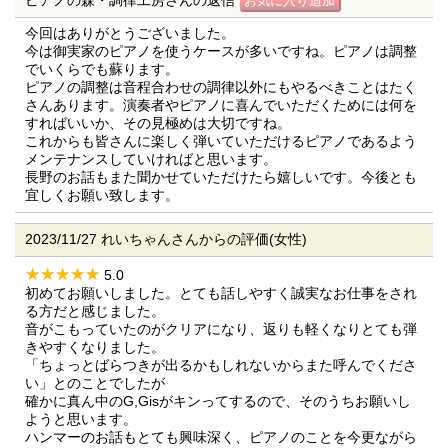
ピアノの森・調律工房さんの返信
今回はありがとうございました。
今は御実家のピアノを使うケースが多いですね。ピアノは調整
でいくらでも蘇ります。
ピアノの調整は音程合わせの調律以外にもやるべきことはたく
さんあります。演奏者やピアノに喜んでいただくためには何を
すればいいか、その見極めは大切ですね。
これからも皆さんに楽しく弾いていただけるピアノであるよう
メンテナンスしていければと思います。
長野のお話もまた聞かせていただけたら嬉しいです。今後とも
宜しくお願い致します。
2023/11/27 れいちゃんさんからの評価(女性)
5.0
初めてお願いしました。とても話しやすく誠実なお仕事をされ
る方だと感じました。
音がこもっていたのがクリアになり、返りも軽くなりとても弾
きやすくなりました。
「ちょっとばらつきが出るかもしれないからまた呼んでくださ
い」とのことでしたが
確かに真ん中のG,Gisがキンってするので、そのうちお願いし
ようと思います。
ハンマーのお話もとても興味深く、ピアノのことを今更ながら