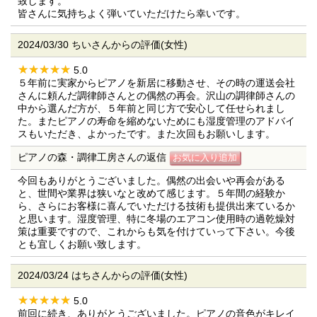
致します。
皆さんに気持ちよく弾いていただけたら幸いです。
2024/03/30 ちいさんからの評価(女性)
5.0
５年前に実家からピアノを新居に移動させ、その時の運送会社
さんに頼んだ調律師さんとの偶然の再会。沢山の調律師さんの
中から選んだ方が、５年前と同じ方で安心して任せられまし
た。またピアノの寿命を縮めないためにも湿度管理のアドバイ
スもいただき、よかったです。また次回もお願いします。
ピアノの森・調律工房さんの返信
今回もありがとうございました。偶然の出会いや再会がある
と、世間や業界は狭いなと改めて感じます。５年間の経験か
ら、さらにお客様に喜んでいただける技術も提供出来ているか
と思います。湿度管理、特に冬場のエアコン使用時の過乾燥対
策は重要ですので、これからも気を付けていって下さい。今後
とも宜しくお願い致します。
2024/03/24 はちさんからの評価(女性)
5.0
前回に続き、ありがとうございました。ピアノの音色がキレイ