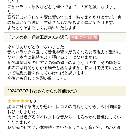
した！
音がバラつく原因などをお伺いできて、大変勉強になりまし
た。
高音部はどうしても変に響いてしまう時がまだありますが、他
の音はとても整い、生徒さんも気持ちよく弾いております。
またどうぞよろしくお願いいたします。
ピアノの森・調律工房さんの返信
今回はありがとうございました。
音のバラつきを直して音色や響きが良くなると表現力が豊かに
なり、本当に気持ちよく弾けるようになりますね。
音色調整はそのピアノの癖の修正のようなもので、その癖を直
すのには時間がかかる場合もありますが、長い目で見ていただ
いて理想の音を作っていければと思います。
今後とも宜しくお願い致します。
2024/07/07 おとさんからの評価(女性)
5.0
調律に対する考えや思い、口コミの内容などから、今回調律を
お願いしました。
大きく出過ぎるダイレクトな音から、まろやかな音色にしてい
ただきました。
我が家のピアノが本来持っていた音はこんな音だったのかと新