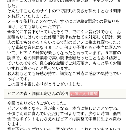
誠実さに欠ける対応と見積りの値段が高い為、キャンセルしま
した。
そんな中こちらのサイトの中で評判の良さが決め手となり調律
をお願いいたしました。
メールで依頼したのですが、すぐにご連絡&電話での見積りを
頂け、とても嬉しかったです。
全体的に半音下がっていたそうで、でにくい音だけでなく、お
見積もりにはなかった修理？調律もかねてを対応して頂け、素
人の私でも分かるくらいまるで別のピアノに生まれ変わったよ
うな素敵な音色になりました。何より子供たちが本当に喜んで
いて、ピアノの練習が楽しくなったと言っています。５年前の
調律で、別の調律業者で高い調律金額だったこともあり躊躇し
ていたのですが、良心的な金額でご対応頂き、もっと早くお願
いすれば良かったと思っています。
お人柄もとても好感が持て、誠実なご対応に感謝の気持ちでい
っぱいです。
この度は本当にありがとうございました。
ピアノの森・調律工房さんの返信
今回はありがとうございました。
ピアノが良くなる、音が良くなる、本当に嬉しいことですね。
子供さん達に喜んでいただけて何よりです。少ない時間、低料
金でもポイントをおさえればピアノは調整で本当に生まれ変わ
ります。
音が下がってずれている、音が出ない、これだけでもストレス