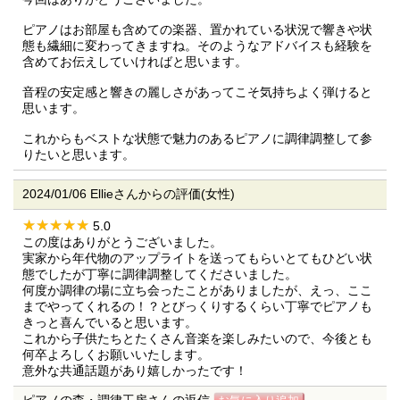
ピアノはお部屋も含めての楽器、置かれている状況で響きや状
態も繊細に変わってきますね。そのようなアドバイスも経験を
含めてお伝えしていければと思います。
音程の安定感と響きの麗しさがあってこそ気持ちよく弾けると
思います。
これからもベストな状態で魅力のあるピアノに調律調整して参
りたいと思います。
2024/01/06 Ellieさんからの評価(女性)
5.0
この度はありがとうございました。
実家から年代物のアップライトを送ってもらいとてもひどい状
態でしたが丁寧に調律調整してくださいました。
何度か調律の場に立ち会ったことがありましたが、えっ、ここ
までやってくれるの！？とびっくりするくらい丁寧でピアノも
きっと喜んでいると思います。
これから子供たちとたくさん音楽を楽しみたいので、今後とも
何卒よろしくお願いいたします。
意外な共通話題があり嬉しかったです！