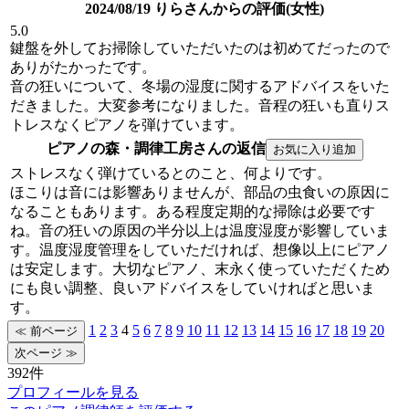
2024/08/19 りらさんからの評価(女性)
5.0
鍵盤を外してお掃除していただいたのは初めてだったので
ありがたかったです。
音の狂いについて、冬場の湿度に関するアドバイスをいた
だきました。大変参考になりました。音程の狂いも直りス
トレスなくピアノを弾けています。
ピアノの森・調律工房さんの返信
ストレスなく弾けているとのこと、何よりです。
ほこりは音には影響ありませんが、部品の虫食いの原因に
なることもあります。ある程度定期的な掃除は必要です
ね。音の狂いの原因の半分以上は温度湿度が影響していま
す。温度湿度管理をしていただければ、想像以上にピアノ
は安定します。大切なピアノ、末永く使っていただくため
にも良い調整、良いアドバイスをしていければと思いま
す。
1
2
3
4
5
6
7
8
9
10
11
12
13
14
15
16
17
18
19
20
392件
プロフィールを見る