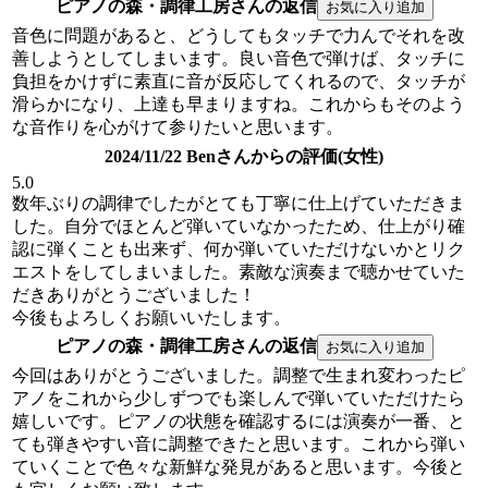
ピアノの森・調律工房さんの返信
音色に問題があると、どうしてもタッチで力んでそれを改
善しようとしてしまいます。良い音色で弾けば、タッチに
負担をかけずに素直に音が反応してくれるので、タッチが
滑らかになり、上達も早まりますね。これからもそのよう
な音作りを心がけて参りたいと思います。
2024/11/22 Benさんからの評価(女性)
5.0
数年ぶりの調律でしたがとても丁寧に仕上げていただきま
した。自分でほとんど弾いていなかったため、仕上がり確
認に弾くことも出来ず、何か弾いていただけないかとリク
エストをしてしまいました。素敵な演奏まで聴かせていた
だきありがとうございました！
今後もよろしくお願いいたします。
ピアノの森・調律工房さんの返信
今回はありがとうございました。調整で生まれ変わったピ
アノをこれから少しずつでも楽しんで弾いていただけたら
嬉しいです。ピアノの状態を確認するには演奏が一番、と
ても弾きやすい音に調整できたと思います。これから弾い
ていくことで色々な新鮮な発見があると思います。今後と