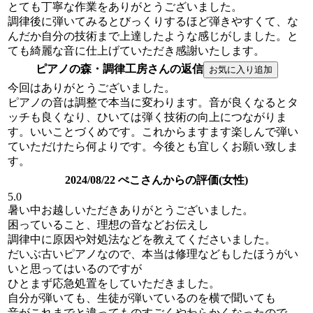
とても丁寧な作業をありがとうございました。
調律後に弾いてみるとびっくりするほど弾きやすくて、な
んだか自分の技術まで上達したような感じがしました。と
ても綺麗な音に仕上げていただき感謝いたします。
ピアノの森・調律工房さんの返信
今回はありがとうございました。
ピアノの音は調整で本当に変わります。音が良くなるとタ
ッチも良くなり、ひいては弾く技術の向上につながりま
す。いいことづくめです。これからますます楽しんで弾い
ていただけたら何よりです。今後とも宜しくお願い致しま
す。
2024/08/22 ぺこさんからの評価(女性)
5.0
暑い中お越しいただきありがとうございました。
困っていること、理想の音などお伝えし
調律中に原因や対処法などを教えてくださいました。
だいぶ古いピアノなので、本当は修理などもしたほうがい
いと思ってはいるのですが
ひとまず応急処置をしていただきました。
自分が弾いても、生徒が弾いているのを横で聞いても
音がこれまでと違ってものすごくやわらかくなったので