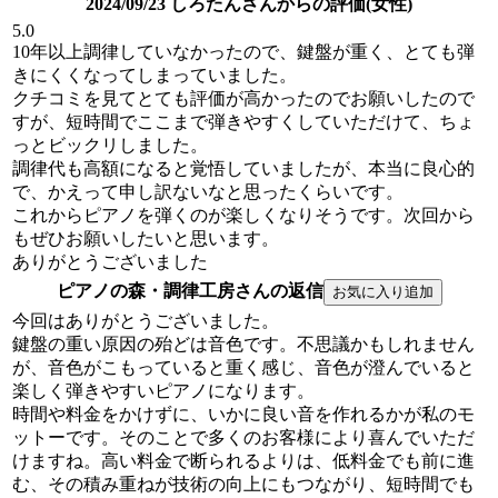
2024/09/23 しろたんさんからの評価(女性)
5.0
10年以上調律していなかったので、鍵盤が重く、とても弾
きにくくなってしまっていました。
クチコミを見てとても評価が高かったのでお願いしたので
すが、短時間でここまで弾きやすくしていただけて、ちょ
っとビックリしました。
調律代も高額になると覚悟していましたが、本当に良心的
で、かえって申し訳ないなと思ったくらいです。
これからピアノを弾くのが楽しくなりそうです。次回から
もぜひお願いしたいと思います。
ありがとうございました
ピアノの森・調律工房さんの返信
今回はありがとうございました。
鍵盤の重い原因の殆どは音色です。不思議かもしれません
が、音色がこもっていると重く感じ、音色が澄んでいると
楽しく弾きやすいピアノになります。
時間や料金をかけずに、いかに良い音を作れるかが私のモ
ットーです。そのことで多くのお客様により喜んでいただ
けますね。高い料金で断られるよりは、低料金でも前に進
む、その積み重ねが技術の向上にもつながり、短時間でも