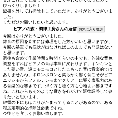
びっくりしました！
鍵盤を外してお掃除もしていただき、ありがとうございま
した。
またぜひお願いしたいと思います。
ピアノの森・調律工房さんの返信
今回はありがとうございました。
雑音の原因を直すには修理をした方がいいと思いますが、
今回の処置でも症状が出なければこのままでも問題はない
と思います。
調律も含めて作業時間２時間くらいの中でも、的確な音色
調整をすればピアノの音は本当に変わります。キンキンと
した硬い音、逆にモコモコとしたこもった音は音楽的では
ありませんね。ポロンポロンと柔らかく響く音こそがピア
ニッシモからフォルテシモまでクリアーに響く表現力のあ
る音楽的な響きです。弾く方も聴く方も心地よい響きです
ね。これからもそのような響きを心がけて調律調整して参
りたいと思います。
鍵盤の下にもほこりがたまってくることがあるので、ある
程度定期的な掃除は必要ですね。
今後とも宜しくお願い致します。