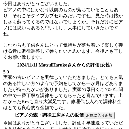
今回はありがとうございました。
ピアノの中にはかなり以前のものが落ちていることもあ
り、それこそタイプカプセルみたいですね。見た時は懐か
しさも蘇ってくるのではないでしょうか。それだけにピア
ノには思いもあると思いまし、大事にしていきたいです
ね。
これからも子供さんにとって気持ちが落ち着いて楽しく弾
ける音に調律調整して参りたいと思います。今後とも宜し
くお願い致します。
2024/11/11 MatsuiHarukoさんからの評価(女性)
5.0
実家の古いピアノを調律していただきました。とても人気
のある忙しい方のようで予約をしてから一か月ほどありま
したが待ったかいがありました。実家の母曰くこの50年間
の中で一番丁寧な調律をしてもらったと喜んでいます。出
なかったKeyも直り大満足です。修理代も入れて調律料金
はとても良心的な金額でした。
ピアノの森・調律工房さんの返信
今回はありがとうございました。評価も早速送っていただ
きありがとうございます。お母さまにそのようにおっしゃ