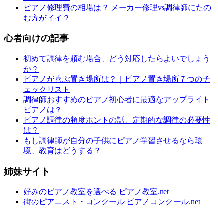
ピアノ修理費の相場は？ メーカー修理vs調律師にたの
む方がイイ？
心者向けの記事
初めて調律を頼む場合、どう対応したらよいでしょう
か？
ピアノが喜ぶ置き場所は？｜ピアノ置き場所７つのチ
ェックリスト
調律師おすすめのピアノ初心者に最適なアップライト
ピアノは？
ピアノ調律の頻度ホントの話、定期的な調律の必要性
は？
もし調律師が自分の子供にピアノ学習させるなら環
境、教育はどうする？
姉妹サイト
好みのピアノ教室を選べる ピアノ教室.net
街のピアニスト・コンクール ピアノコンクール.net