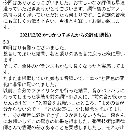
今回はありがとうございました。お忙しいなか評価も早速
送っていただきありがとうございます。調律後のピアノ、
気持ち良く弾いていただけたら何よりです。ご家族の皆様
にも宜しくお伝え下さい。今後とも宜しくお願い致しま
す。
2021/12/02 かつかつ７さんからの評価(男性)
5.0
昨日はり有難うございました。
整音して頂いた結果、芯と張りのある音に戻った様に思い
ます。
そして、全体のバランスもかなり良くなったと実感してま
す。
たまたま帰郷していた娘も１音弾いて、”エッ”と音色の変
化に非常に驚いてました。
以前、自分でファイリングを行った結果、音がバラバラに
なってしまった状態を前の調律師さんに、”前の音が良かっ
たんだけど・・”と整音をお願いしたところ、”まえの音が
分からないので・・”との返答に、少し疑念を抱いてまし
た。その整音に満足できず、３か月しないうちに、森さん
にお願いしてこの驚きの結果を得ました。整音技術は調律
師さんで雲泥の差があることを実感しましたし、それが出