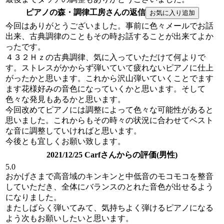
ピアノの森・調律工房さんの返信
今回はありがとうございました。事前に色々メールでお話
出来、古典調律のこともその時お話することが出来てよか
ったです。
４３２Ｈｚの古典調律、気に入っていただけて何よりで
す。ストレスがかからず弾いていて疲れないピアノに仕上
がったかと思います。これから沢山弾いていくことでます
ます花様好みの音色になっていくかと思います。そして
色々な発見もあるかと思います。
今回改めてピアノには調整によって色々な可能性があると
思いました。これからもその時々の状況に合わせてベスト
な音に調整していければと思います。
今後とも宜しくお願い致します。
2021/12/25 Carfさんからの評価(男性)
5.0
おかげさまで高音域のキンキンと中低音のモコモコを整音
していただき、全体にバランスのとれた音色が出せるよう
になりました。
またしばらく弾いてみて、気持ちよく弾けるピアノになる
よう次もお願いしたいと思います。