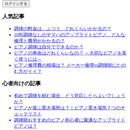
ログインする
人気記事
調律の料金は、ふつう、どれくらいかかるの？
10年調律なしのヤマハのアップライトピアノ、どんな
修理と費用がかかるの？
ピアノ調律は自分でできるのか？
ピアノの寿命はどれくらいなの？ ～大切なピアノを長
く使うには～
ピアノ修理費の相場は？ メーカー修理vs調律師にたの
む方がイイ？
心者向けの記事
初めて調律を頼む場合、どう対応したらよいでしょう
か？
ピアノが喜ぶ置き場所は？｜ピアノ置き場所７つのチ
ェックリスト
調律師おすすめのピアノ初心者に最適なアップライト
ピアノは？