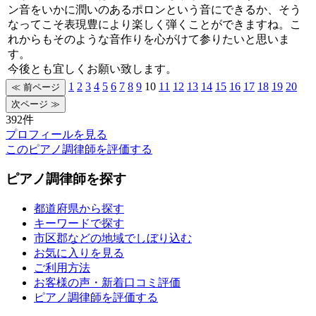
ン音をいかに潤いのあるポロンという音にできるか、そう
なってこそ表現豊により楽しく弾くことができますね。こ
れからもそのような音作りを心がけて参りたいと思いま
す。
今後とも宜しくお願い致します。
1
2
3
4
5
6
7
8
9
10
11
12
13
14
15
16
17
18
19
20
392件
プロフィールを見る
このピアノ調律師を評価する
ピアノ調律師を探す
都道府県から探す
キーワードで探す
市区郡などの地域でしぼり込む
お気に入りを見る
ご利用方法
お客様の声・新着口コミ評価
ピアノ調律師を評価する