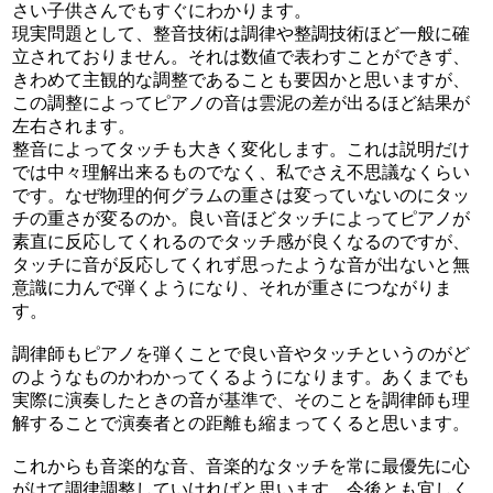
さい子供さんでもすぐにわかります。
現実問題として、整音技術は調律や整調技術ほど一般に確
立されておりません。それは数値で表わすことができず、
きわめて主観的な調整であることも要因かと思いますが、
この調整によってピアノの音は雲泥の差が出るほど結果が
左右されます。
整音によってタッチも大きく変化します。これは説明だけ
では中々理解出来るものでなく、私でさえ不思議なくらい
です。なぜ物理的何グラムの重さは変っていないのにタッ
チの重さが変るのか。良い音ほどタッチによってピアノが
素直に反応してくれるのでタッチ感が良くなるのですが、
タッチに音が反応してくれず思ったような音が出ないと無
意識に力んで弾くようになり、それが重さにつながりま
す。
調律師もピアノを弾くことで良い音やタッチというのがど
のようなものかわかってくるようになります。あくまでも
実際に演奏したときの音が基準で、そのことを調律師も理
解することで演奏者との距離も縮まってくると思います。
これからも音楽的な音、音楽的なタッチを常に最優先に心
がけて調律調整していければと思います。今後とも宜しく