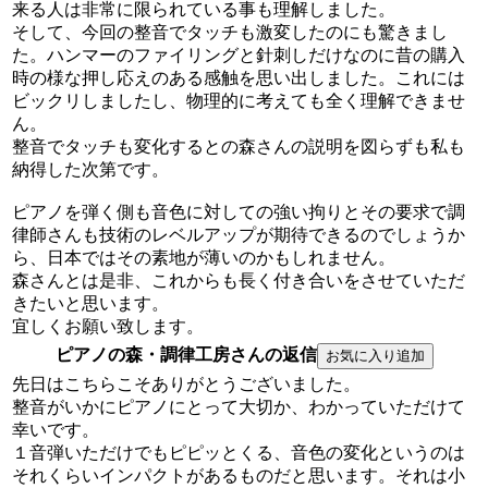
来る人は非常に限られている事も理解しました。
そして、今回の整音でタッチも激変したのにも驚きまし
た。ハンマーのファイリングと針刺しだけなのに昔の購入
時の様な押し応えのある感触を思い出しました。これには
ビックリしましたし、物理的に考えても全く理解できませ
ん。
整音でタッチも変化するとの森さんの説明を図らずも私も
納得した次第です。
ピアノを弾く側も音色に対しての強い拘りとその要求で調
律師さんも技術のレベルアップが期待できるのでしょうか
ら、日本ではその素地が薄いのかもしれません。
森さんとは是非、これからも長く付き合いをさせていただ
きたいと思います。
宜しくお願い致します。
ピアノの森・調律工房さんの返信
先日はこちらこそありがとうございました。
整音がいかにピアノにとって大切か、わかっていただけて
幸いです。
１音弾いただけでもピピッとくる、音色の変化というのは
それくらいインパクトがあるものだと思います。それは小