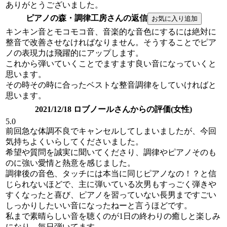
ありがとうございました。
ピアノの森・調律工房さんの返信
キンキン音とモコモコ音、音楽的な音色にするには絶対に
整音で改善させなければなりません。そうすることでピア
ノの表現力は飛躍的にアップします。
これから弾いていくことでますます良い音になっていくと
思います。
その時その時に合ったベストな整音調律をしていければと
思います。
2021/12/18 ロブノールさんからの評価(女性)
5.0
前回急な体調不良でキャンセルしてしまいましたが、今回
気持ちよくいらしてくださいました。
希望や質問を誠実に聞いてくださり、調律やピアノそのも
のに強い愛情と熱意を感じました。
調律後の音色、タッチには本当に同じピアノなの！？と信
じられないほどで、主に弾いている次男もすっごく弾きや
すくなったと喜び、ピアノを習っていない長男まですごい
しっかりしたいい音になったねーと言うほどです。
私まで素晴らしい音を聴くのが1日の終わりの癒しと楽しみ
になり、毎日弾いてます。