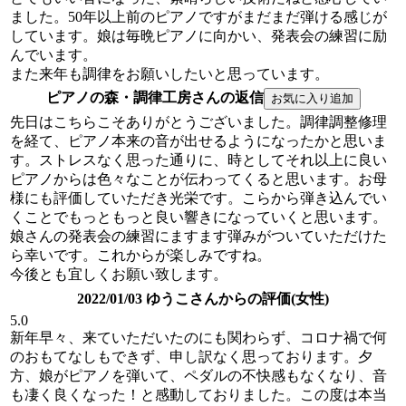
ました。50年以上前のピアノですがまだまだ弾ける感じが
しています。娘は毎晩ピアノに向かい、発表会の練習に励
んでいます。
また来年も調律をお願いしたいと思っています。
ピアノの森・調律工房さんの返信
先日はこちらこそありがとうございました。調律調整修理
を経て、ピアノ本来の音が出せるようになったかと思いま
す。ストレスなく思った通りに、時としてそれ以上に良い
ピアノからは色々なことが伝わってくると思います。お母
様にも評価していただき光栄です。こらから弾き込んでい
くことでもっともっと良い響きになっていくと思います。
娘さんの発表会の練習にますます弾みがついていただけた
ら幸いです。これからが楽しみですね。
今後とも宜しくお願い致します。
2022/01/03 ゆうこさんからの評価(女性)
5.0
新年早々、来ていただいたのにも関わらず、コロナ禍で何
のおもてなしもできず、申し訳なく思っております。夕
方、娘がピアノを弾いて、ペダルの不快感もなくなり、音
も凄く良くなった！と感動しておりました。この度は本当